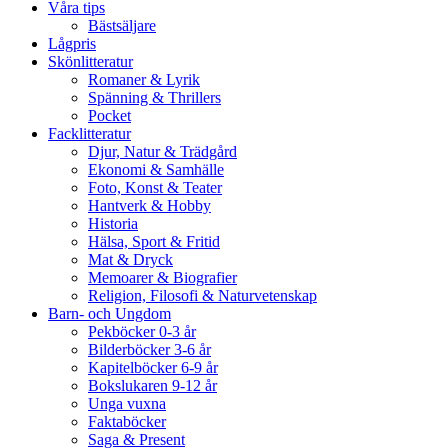
Våra tips
Bästsäljare
Lågpris
Skönlitteratur
Romaner & Lyrik
Spänning & Thrillers
Pocket
Facklitteratur
Djur, Natur & Trädgård
Ekonomi & Samhälle
Foto, Konst & Teater
Hantverk & Hobby
Historia
Hälsa, Sport & Fritid
Mat & Dryck
Memoarer & Biografier
Religion, Filosofi & Naturvetenskap
Barn- och Ungdom
Pekböcker 0-3 år
Bilderböcker 3-6 år
Kapitelböcker 6-9 år
Bokslukaren 9-12 år
Unga vuxna
Faktaböcker
Saga & Present