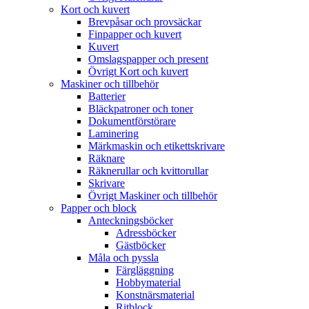
Kort och kuvert
Brevpåsar och provsäckar
Finpapper och kuvert
Kuvert
Omslagspapper och present
Övrigt Kort och kuvert
Maskiner och tillbehör
Batterier
Bläckpatroner och toner
Dokumentförstörare
Laminering
Märkmaskin och etikettskrivare
Räknare
Räknerullar och kvittorullar
Skrivare
Övrigt Maskiner och tillbehör
Papper och block
Anteckningsböcker
Adressböcker
Gästböcker
Måla och pyssla
Färgläggning
Hobbymaterial
Konstnärsmaterial
Ritblock