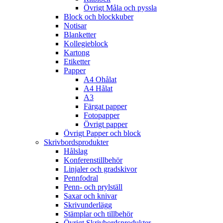
Övrigt Måla och pyssla
Block och blockkuber
Notisar
Blanketter
Kollegieblock
Kartong
Etiketter
Papper
A4 Ohålat
A4 Hålat
A3
Färgat papper
Fotopapper
Övrigt papper
Övrigt Papper och block
Skrivbordsprodukter
Hålslag
Konferenstillbehör
Linjaler och gradskivor
Pennfodral
Penn- och prylställ
Saxar och knivar
Skrivunderlägg
Stämplar och tillbehör
Övrigt Skrivbordsprodukter