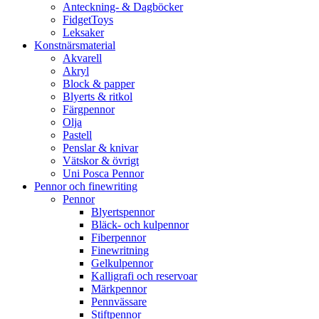
Anteckning- & Dagböcker
FidgetToys
Leksaker
Konstnärsmaterial
Akvarell
Akryl
Block & papper
Blyerts & ritkol
Färgpennor
Olja
Pastell
Penslar & knivar
Vätskor & övrigt
Uni Posca Pennor
Pennor och finewriting
Pennor
Blyertspennor
Bläck- och kulpennor
Fiberpennor
Finewritning
Gelkulpennor
Kalligrafi och reservoar
Märkpennor
Pennvässare
Stiftpennor