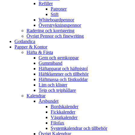
Refiller
Patroner
Stift
Whiteboardpennor
Överstrykningspennor
Radering och korrigering
Övrigt Pennor och finewriting
Gotlandica
Papper & Kontor
Häfta & Fästa
Gem och gemkoppar
Gummiband
Häftapparat och häftpistol
Häftklammer och tillbehör
Häftmassa och fästkuddar
Lim och klister
Tejp och tejphållare
Kalendrar
Årsbundet
Bordskalender
Fickkalender
Väggkalender
Filofax
Systemkalendrar och tillbehör
Övrigt Kalendrar