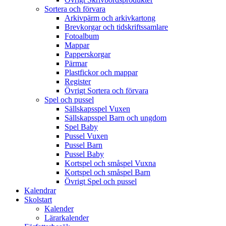
Sortera och förvara
Arkivpärm och arkivkartong
Brevkorgar och tidskriftssamlare
Fotoalbum
Mappar
Papperskorgar
Pärmar
Plastfickor och mappar
Register
Övrigt Sortera och förvara
Spel och pussel
Sällskapsspel Vuxen
Sällskapsspel Barn och ungdom
Spel Baby
Pussel Vuxen
Pussel Barn
Pussel Baby
Kortspel och småspel Vuxna
Kortspel och småspel Barn
Övrigt Spel och pussel
Kalendrar
Skolstart
Kalender
Lärarkalender