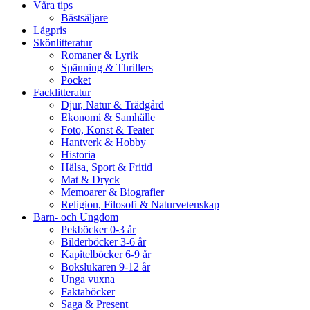
Våra tips
Bästsäljare
Lågpris
Skönlitteratur
Romaner & Lyrik
Spänning & Thrillers
Pocket
Facklitteratur
Djur, Natur & Trädgård
Ekonomi & Samhälle
Foto, Konst & Teater
Hantverk & Hobby
Historia
Hälsa, Sport & Fritid
Mat & Dryck
Memoarer & Biografier
Religion, Filosofi & Naturvetenskap
Barn- och Ungdom
Pekböcker 0-3 år
Bilderböcker 3-6 år
Kapitelböcker 6-9 år
Bokslukaren 9-12 år
Unga vuxna
Faktaböcker
Saga & Present