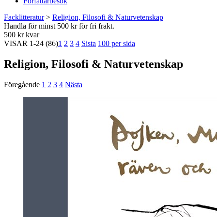
Författarbesök
Facklitteratur
>
Religion, Filosofi & Naturvetenskap
Handla för minst 500 kr för fri frakt.
500 kr kvar
VISAR
1-24
(86)
1
2
3
4
Sista
100 per sida
Religion, Filosofi & Naturvetenskap
Föregående
1
2
3
4
Nästa