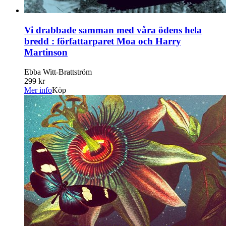
Vi drabbade samman med våra ödens hela
bredd : författarparet Moa och Harry
Martinson
Ebba Witt-Brattström
299 kr
Mer info
Köp