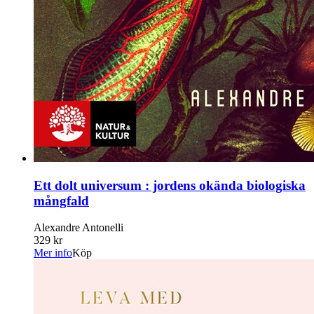
Ett dolt universum : jordens okända biologiska
mångfald
Alexandre Antonelli
329 kr
Mer info
Köp