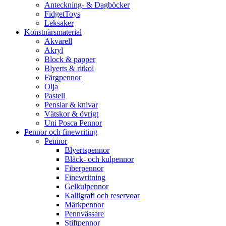
Anteckning- & Dagböcker
FidgetToys
Leksaker
Konstnärsmaterial
Akvarell
Akryl
Block & papper
Blyerts & ritkol
Färgpennor
Olja
Pastell
Penslar & knivar
Vätskor & övrigt
Uni Posca Pennor
Pennor och finewriting
Pennor
Blyertspennor
Bläck- och kulpennor
Fiberpennor
Finewritning
Gelkulpennor
Kalligrafi och reservoar
Märkpennor
Pennvässare
Stiftpennor