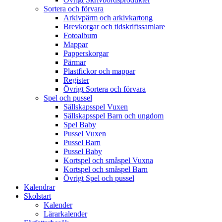
Sortera och förvara
Arkivpärm och arkivkartong
Brevkorgar och tidskriftssamlare
Fotoalbum
Mappar
Papperskorgar
Pärmar
Plastfickor och mappar
Register
Övrigt Sortera och förvara
Spel och pussel
Sällskapsspel Vuxen
Sällskapsspel Barn och ungdom
Spel Baby
Pussel Vuxen
Pussel Barn
Pussel Baby
Kortspel och småspel Vuxna
Kortspel och småspel Barn
Övrigt Spel och pussel
Kalendrar
Skolstart
Kalender
Lärarkalender