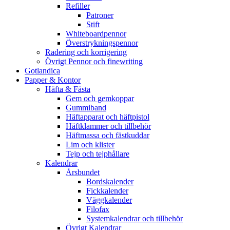
Refiller
Patroner
Stift
Whiteboardpennor
Överstrykningspennor
Radering och korrigering
Övrigt Pennor och finewriting
Gotlandica
Papper & Kontor
Häfta & Fästa
Gem och gemkoppar
Gummiband
Häftapparat och häftpistol
Häftklammer och tillbehör
Häftmassa och fästkuddar
Lim och klister
Tejp och tejphållare
Kalendrar
Årsbundet
Bordskalender
Fickkalender
Väggkalender
Filofax
Systemkalendrar och tillbehör
Övrigt Kalendrar