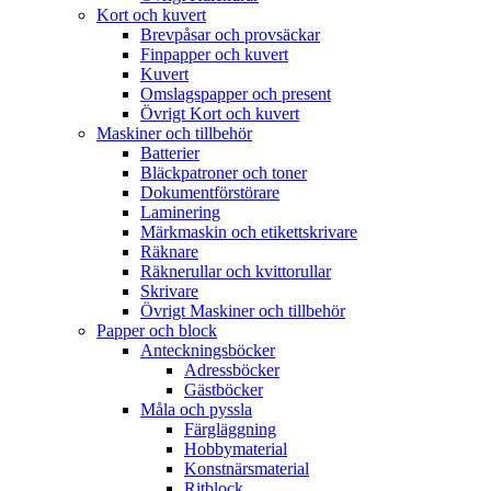
Kort och kuvert
Brevpåsar och provsäckar
Finpapper och kuvert
Kuvert
Omslagspapper och present
Övrigt Kort och kuvert
Maskiner och tillbehör
Batterier
Bläckpatroner och toner
Dokumentförstörare
Laminering
Märkmaskin och etikettskrivare
Räknare
Räknerullar och kvittorullar
Skrivare
Övrigt Maskiner och tillbehör
Papper och block
Anteckningsböcker
Adressböcker
Gästböcker
Måla och pyssla
Färgläggning
Hobbymaterial
Konstnärsmaterial
Ritblock