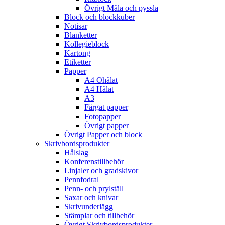
Övrigt Måla och pyssla
Block och blockkuber
Notisar
Blanketter
Kollegieblock
Kartong
Etiketter
Papper
A4 Ohålat
A4 Hålat
A3
Färgat papper
Fotopapper
Övrigt papper
Övrigt Papper och block
Skrivbordsprodukter
Hålslag
Konferenstillbehör
Linjaler och gradskivor
Pennfodral
Penn- och prylställ
Saxar och knivar
Skrivunderlägg
Stämplar och tillbehör
Övrigt Skrivbordsprodukter