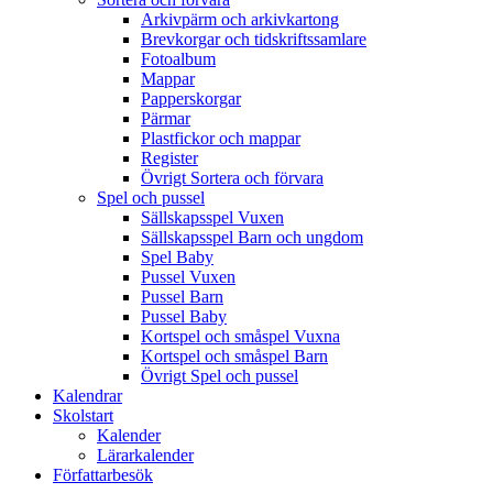
Arkivpärm och arkivkartong
Brevkorgar och tidskriftssamlare
Fotoalbum
Mappar
Papperskorgar
Pärmar
Plastfickor och mappar
Register
Övrigt Sortera och förvara
Spel och pussel
Sällskapsspel Vuxen
Sällskapsspel Barn och ungdom
Spel Baby
Pussel Vuxen
Pussel Barn
Pussel Baby
Kortspel och småspel Vuxna
Kortspel och småspel Barn
Övrigt Spel och pussel
Kalendrar
Skolstart
Kalender
Lärarkalender
Författarbesök