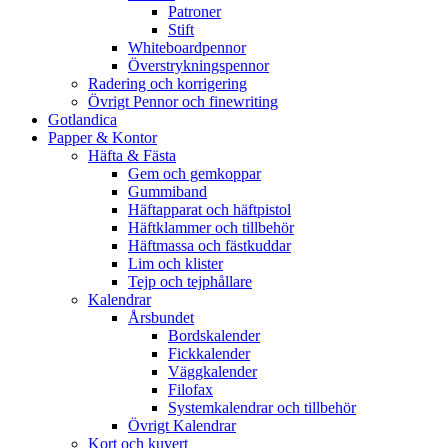
Patroner
Stift
Whiteboardpennor
Överstrykningspennor
Radering och korrigering
Övrigt Pennor och finewriting
Gotlandica
Papper & Kontor
Häfta & Fästa
Gem och gemkoppar
Gummiband
Häftapparat och häftpistol
Häftklammer och tillbehör
Häftmassa och fästkuddar
Lim och klister
Tejp och tejphållare
Kalendrar
Årsbundet
Bordskalender
Fickkalender
Väggkalender
Filofax
Systemkalendrar och tillbehör
Övrigt Kalendrar
Kort och kuvert