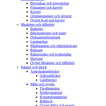
Brevpåsar och provsäckar
Finpapper och kuvert
Kuvert
Omslagspapper och present
Övrigt Kort och kuvert
Maskiner och tillbehör
Batterier
Bläckpatroner och toner
Dokumentförstörare
Laminering
Märkmaskin och etikettskrivare
Räknare
Räknerullar och kvittorullar
Skrivare
Övrigt Maskiner och tillbehör
Papper och block
Anteckningsböcker
Adressböcker
Gästböcker
Måla och pyssla
Färgläggning
Hobbymaterial
Konstnärsmaterial
Ritblock
Övrigt Måla och pyssla