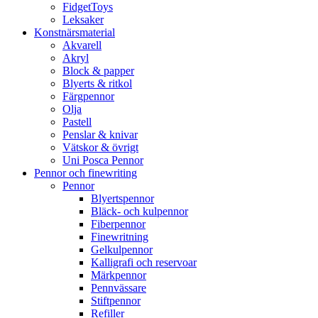
FidgetToys
Leksaker
Konstnärsmaterial
Akvarell
Akryl
Block & papper
Blyerts & ritkol
Färgpennor
Olja
Pastell
Penslar & knivar
Vätskor & övrigt
Uni Posca Pennor
Pennor och finewriting
Pennor
Blyertspennor
Bläck- och kulpennor
Fiberpennor
Finewritning
Gelkulpennor
Kalligrafi och reservoar
Märkpennor
Pennvässare
Stiftpennor
Refiller