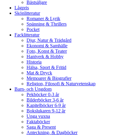
Bästsäljare
Lågpris
Skönlitteratur
Romaner & Lyrik
Spänning & Thrillers
Pocket
Facklitteratur
Djur, Natur & Trädgård
Ekonomi & Samhälle
Foto, Konst & Teater
Hantverk & Hobby
Historia
Hälsa, Sport & Fritid
Mat & Dryck
Memoarer & Biografier
Religion, Filosofi & Naturvetenskap
Barn- och Ungdom
Pekböcker 0-3 år
Bilderböcker 3-6 år
Kapitelböcker 6-9 år
Bokslukaren 9-12 år
Unga vuxna
Faktaböcker
Saga & Present
Anteckning- & Dagböcker