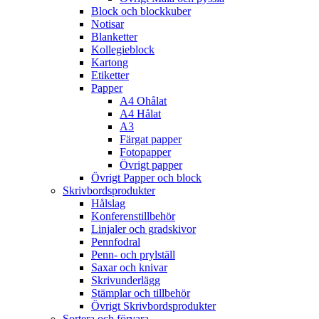
Block och blockkuber
Notisar
Blanketter
Kollegieblock
Kartong
Etiketter
Papper
A4 Ohålat
A4 Hålat
A3
Färgat papper
Fotopapper
Övrigt papper
Övrigt Papper och block
Skrivbordsprodukter
Hålslag
Konferenstillbehör
Linjaler och gradskivor
Pennfodral
Penn- och prylställ
Saxar och knivar
Skrivunderlägg
Stämplar och tillbehör
Övrigt Skrivbordsprodukter
Sortera och förvara