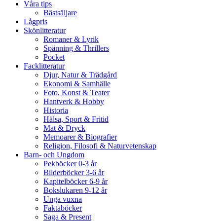
Våra tips
Bästsäljare
Lågpris
Skönlitteratur
Romaner & Lyrik
Spänning & Thrillers
Pocket
Facklitteratur
Djur, Natur & Trädgård
Ekonomi & Samhälle
Foto, Konst & Teater
Hantverk & Hobby
Historia
Hälsa, Sport & Fritid
Mat & Dryck
Memoarer & Biografier
Religion, Filosofi & Naturvetenskap
Barn- och Ungdom
Pekböcker 0-3 år
Bilderböcker 3-6 år
Kapitelböcker 6-9 år
Bokslukaren 9-12 år
Unga vuxna
Faktaböcker
Saga & Present