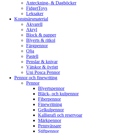
Anteckning- & Dagböcker
FidgetToys
Leksaker
Konstnärsmaterial
Akvarell
Akryl
Block & papper
Blyerts & ritkol
Färgpennor
Olja
Pastell
Penslar & knivar
Vätskor & övrigt
Uni Posca Pennor
Pennor och finewriting
Pennor
Blyertspennor
Bläck- och kulpennor
Fiberpennor
Finewritning
Gelkulpennor
Kalligrafi och reservoar
Märkpennor
Pennvässare
Stiftpennor