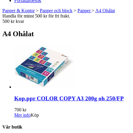
Författarbesök
Papper & Kontor
>
Papper och block
>
Papper
>
A4 Ohålat
Handla för minst 500 kr för fri frakt.
500 kr kvar
A4 Ohålat
Kop.ppr COLOR COPY A3 200g oh 250/FP
700 kr
Mer info
Köp
Vår butik