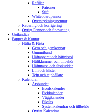
Refiller
Patroner
Stift
Whiteboardpennor
Överstrykningspennor
Radering och korrigering
Övrigt Pennor och finewriting
Gotlandica
Papper & Kontor
Häfta & Fästa
Gem och gemkoppar
Gummiband
Häftapparat och häftpistol
Häftklammer och tillbehör
Häftmassa och fästkuddar
Lim och klister
Tejp och tejphållare
Kalendrar
Årsbundet
Bordskalender
Fickkalender
Väggkalender
Filofax
Systemkalendrar och tillbehör
Övrigt Kalendrar