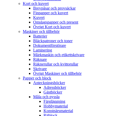
Kort och kuvert
Brevpåsar och provsäckar
Finpapper och kuvert
Kuvert
Omslagspapper och present
Övrigt Kort och kuvert
Maskiner och tillbehör
Batterier
Bläckpatroner och toner
Dokumentförstörare
Laminering
Märkmaskin och etikettskrivare
Räknare
Räknerullar och kvittorullar
Skrivare
Övrigt Maskiner och tillbehör
Papper och block
Anteckningsböcker
Adressböcker
Gästböcker
Måla och pyssla
Färgläggning
Hobbymaterial
Konstnärsmaterial
Ritblock