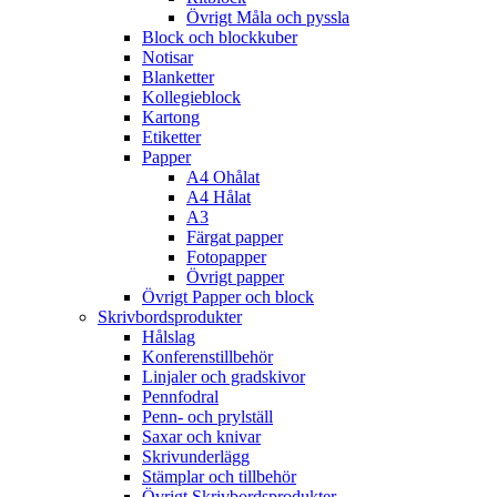
Övrigt Måla och pyssla
Block och blockkuber
Notisar
Blanketter
Kollegieblock
Kartong
Etiketter
Papper
A4 Ohålat
A4 Hålat
A3
Färgat papper
Fotopapper
Övrigt papper
Övrigt Papper och block
Skrivbordsprodukter
Hålslag
Konferenstillbehör
Linjaler och gradskivor
Pennfodral
Penn- och prylställ
Saxar och knivar
Skrivunderlägg
Stämplar och tillbehör
Övrigt Skrivbordsprodukter