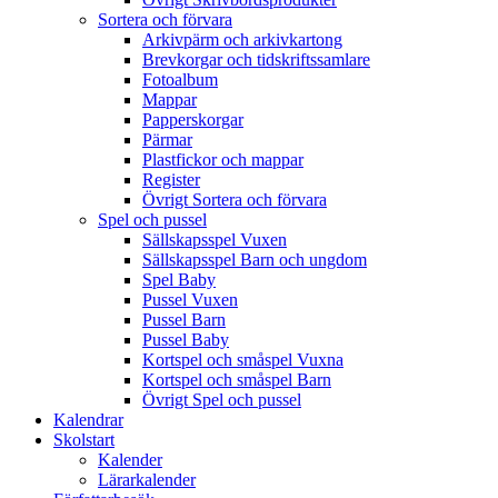
Sortera och förvara
Arkivpärm och arkivkartong
Brevkorgar och tidskriftssamlare
Fotoalbum
Mappar
Papperskorgar
Pärmar
Plastfickor och mappar
Register
Övrigt Sortera och förvara
Spel och pussel
Sällskapsspel Vuxen
Sällskapsspel Barn och ungdom
Spel Baby
Pussel Vuxen
Pussel Barn
Pussel Baby
Kortspel och småspel Vuxna
Kortspel och småspel Barn
Övrigt Spel och pussel
Kalendrar
Skolstart
Kalender
Lärarkalender