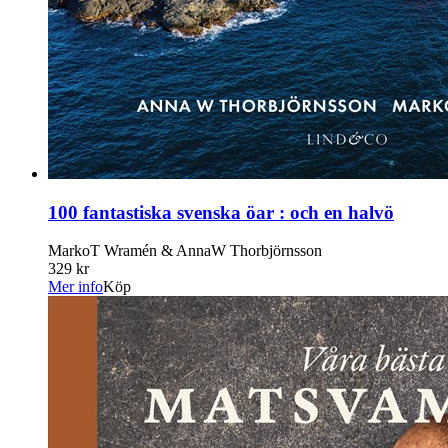
100 fantastiska svenska öar : och en halvö
MarkoT Wramén & AnnaW Thorbjörnsson
329 kr
Mer info
Köp