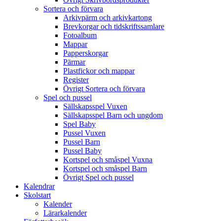
Sortera och förvara
Arkivpärm och arkivkartong
Brevkorgar och tidskriftssamlare
Fotoalbum
Mappar
Papperskorgar
Pärmar
Plastfickor och mappar
Register
Övrigt Sortera och förvara
Spel och pussel
Sällskapsspel Vuxen
Sällskapsspel Barn och ungdom
Spel Baby
Pussel Vuxen
Pussel Barn
Pussel Baby
Kortspel och småspel Vuxna
Kortspel och småspel Barn
Övrigt Spel och pussel
Kalendrar
Skolstart
Kalender
Lärarkalender