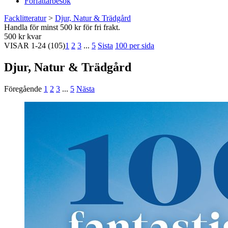
Författarbesök
Facklitteratur
>
Djur, Natur & Trädgård
Handla för minst 500 kr för fri frakt.
500 kr kvar
VISAR
1-24
(105)
1
2
3
...
5
Sista
100 per sida
Djur, Natur & Trädgård
Föregående
1
2
3
...
5
Nästa