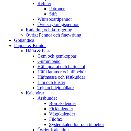
Refiller
Patroner
Stift
Whiteboardpennor
Överstrykningspennor
Radering och korrigering
Övrigt Pennor och finewriting
Gotlandica
Papper & Kontor
Häfta & Fästa
Gem och gemkoppar
Gummiband
Häftapparat och häftpistol
Häftklammer och tillbehör
Häftmassa och fästkuddar
Lim och klister
Tejp och tejphållare
Kalendrar
Årsbundet
Bordskalender
Fickkalender
Väggkalender
Filofax
Systemkalendrar och tillbehör
Övrigt Kalendrar