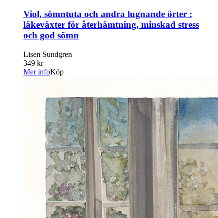
Viol, sömntuta och andra lugnande örter :
läkeväxter för återhämtning, minskad stress
och god sömn
Lisen Sundgren
349 kr
Mer info
Köp