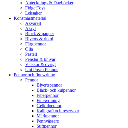
Anteckning- & Dagböcker
FidgetToys
Leksaker
Konstnärsmaterial
Akvarell
Akryl
Block & papper
Blyerts & ritkol
Färgpennor
Olja
Pastell
Penslar & knivar
Vätskor & övrigt
Uni Posca Pennor
Pennor och finewriting
Pennor
Blyertspennor
Bläck- och kulpennor
Fiberpennor
Finewritning
Gelkulpennor
Kalligrafi och reservoar
Märkpennor
Pennvässare
Stiftpennor