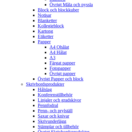
Övrigt Måla och pyssla
Block och blockkuber
Notisar
Blanketter
Kollegieblock
Kartong
Etiketter
Papper
A4 Ohålat
A4 Hålat
A3
Färgat papper
Fotopapper
Övrigt papper
Övrigt Papper och block
Skrivbordsprodukter
Hålslag
Konferenstillbehör
Linjaler och gradskivor
Pennfodral
Penn- och prylställ
Saxar och knivar
Skrivunderlägg
Stämplar och tillbehör
Övrigt Skrivbordsprodukter