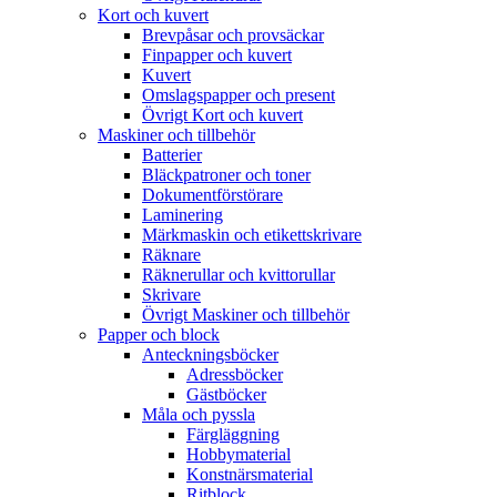
Kort och kuvert
Brevpåsar och provsäckar
Finpapper och kuvert
Kuvert
Omslagspapper och present
Övrigt Kort och kuvert
Maskiner och tillbehör
Batterier
Bläckpatroner och toner
Dokumentförstörare
Laminering
Märkmaskin och etikettskrivare
Räknare
Räknerullar och kvittorullar
Skrivare
Övrigt Maskiner och tillbehör
Papper och block
Anteckningsböcker
Adressböcker
Gästböcker
Måla och pyssla
Färgläggning
Hobbymaterial
Konstnärsmaterial
Ritblock