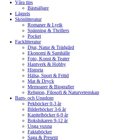
Våra tips
Bästsäljare
Lågpris
Skönlitteratur
Romaner & Lyrik
Spänning & Thrillers
Pocket
Facklitteratur
Djur, Natur & Trädgård
Ekonomi & Samhälle
Foto, Konst & Teater
Hantverk & Hobby
Historia
Hälsa, Sport & Fritid
Mat & Dryck
Memoarer & Biografier
Religion, Filosofi & Naturvetenskap
Barn- och Ungdom
Pekböcker 0-3 år
Bilderböcker 3-6 år
Kapitelböcker 6-9 år
Bokslukaren 9-12 år
Unga vuxna
Faktaböcker
Saga & Present