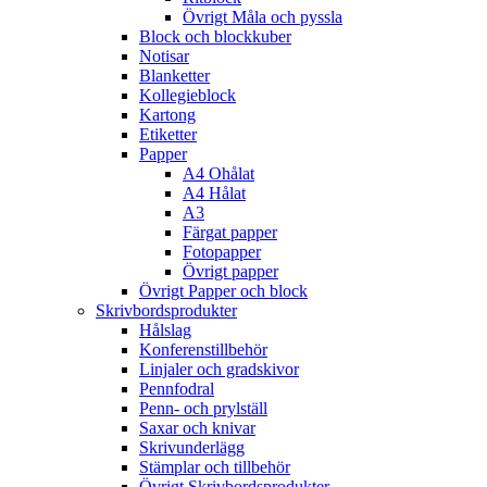
Övrigt Måla och pyssla
Block och blockkuber
Notisar
Blanketter
Kollegieblock
Kartong
Etiketter
Papper
A4 Ohålat
A4 Hålat
A3
Färgat papper
Fotopapper
Övrigt papper
Övrigt Papper och block
Skrivbordsprodukter
Hålslag
Konferenstillbehör
Linjaler och gradskivor
Pennfodral
Penn- och prylställ
Saxar och knivar
Skrivunderlägg
Stämplar och tillbehör
Övrigt Skrivbordsprodukter