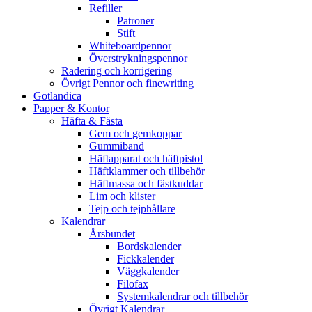
Refiller
Patroner
Stift
Whiteboardpennor
Överstrykningspennor
Radering och korrigering
Övrigt Pennor och finewriting
Gotlandica
Papper & Kontor
Häfta & Fästa
Gem och gemkoppar
Gummiband
Häftapparat och häftpistol
Häftklammer och tillbehör
Häftmassa och fästkuddar
Lim och klister
Tejp och tejphållare
Kalendrar
Årsbundet
Bordskalender
Fickkalender
Väggkalender
Filofax
Systemkalendrar och tillbehör
Övrigt Kalendrar