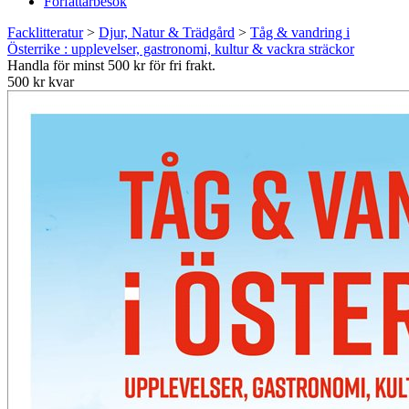
Författarbesök
Facklitteratur
>
Djur, Natur & Trädgård
>
Tåg & vandring i
Österrike : upplevelser, gastronomi, kultur & vackra sträckor
Handla för minst 500 kr för fri frakt.
500 kr kvar