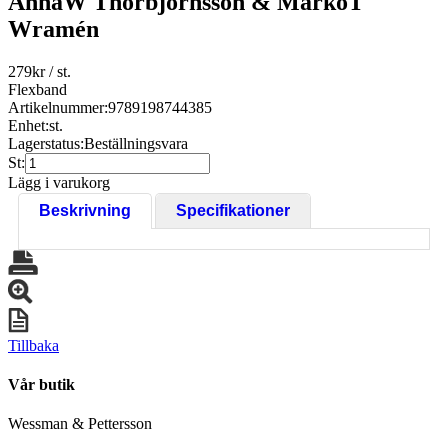
AnnaW Thorbjörnsson & MarkoT
Wramén
279
kr
/ st.
Flexband
Artikelnummer:
9789198744385
Enhet:
st.
Lagerstatus:
Beställningsvara
St:
Lägg i varukorg
Beskrivning
Specifikationer
Tillbaka
Vår butik
Wessman & Pettersson