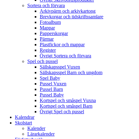
Sortera och förvara
Arkivpärm och arkivkartong
Brevkorgar och tidskriftssamlare
Fotoalbum
Mappar
Papperskorgar
Pärmar
Plastfickor och mappar
Register
Övrigt Sortera och förvara
Spel och pussel
Sällskapsspel Vuxen
Sällskapsspel Barn och ungdom
Spel Baby
Pussel Vuxen
Pussel Barn
Pussel Baby
Kortspel och småspel Vuxna
Kortspel och småspel Barn
Övrigt Spel och pussel
Kalendrar
Skolstart
Kalender
Lärarkalender