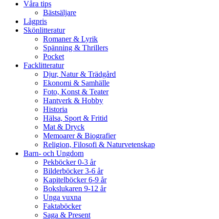
Våra tips
Bästsäljare
Lågpris
Skönlitteratur
Romaner & Lyrik
Spänning & Thrillers
Pocket
Facklitteratur
Djur, Natur & Trädgård
Ekonomi & Samhälle
Foto, Konst & Teater
Hantverk & Hobby
Historia
Hälsa, Sport & Fritid
Mat & Dryck
Memoarer & Biografier
Religion, Filosofi & Naturvetenskap
Barn- och Ungdom
Pekböcker 0-3 år
Bilderböcker 3-6 år
Kapitelböcker 6-9 år
Bokslukaren 9-12 år
Unga vuxna
Faktaböcker
Saga & Present