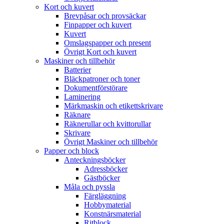
Kort och kuvert
Brevpåsar och provsäckar
Finpapper och kuvert
Kuvert
Omslagspapper och present
Övrigt Kort och kuvert
Maskiner och tillbehör
Batterier
Bläckpatroner och toner
Dokumentförstörare
Laminering
Märkmaskin och etikettskrivare
Räknare
Räknerullar och kvittorullar
Skrivare
Övrigt Maskiner och tillbehör
Papper och block
Anteckningsböcker
Adressböcker
Gästböcker
Måla och pyssla
Färgläggning
Hobbymaterial
Konstnärsmaterial
Ritblock