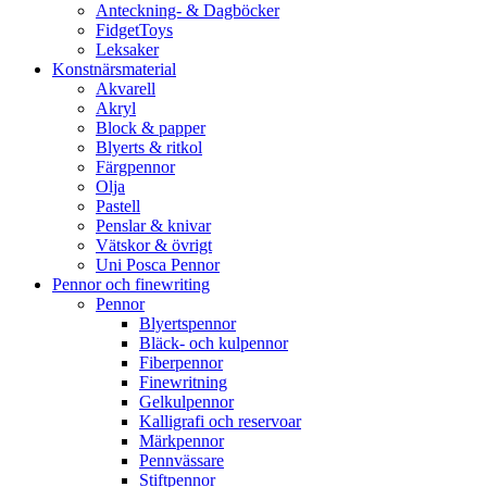
Anteckning- & Dagböcker
FidgetToys
Leksaker
Konstnärsmaterial
Akvarell
Akryl
Block & papper
Blyerts & ritkol
Färgpennor
Olja
Pastell
Penslar & knivar
Vätskor & övrigt
Uni Posca Pennor
Pennor och finewriting
Pennor
Blyertspennor
Bläck- och kulpennor
Fiberpennor
Finewritning
Gelkulpennor
Kalligrafi och reservoar
Märkpennor
Pennvässare
Stiftpennor