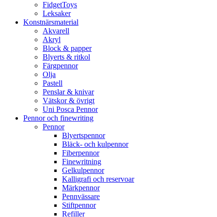
FidgetToys
Leksaker
Konstnärsmaterial
Akvarell
Akryl
Block & papper
Blyerts & ritkol
Färgpennor
Olja
Pastell
Penslar & knivar
Vätskor & övrigt
Uni Posca Pennor
Pennor och finewriting
Pennor
Blyertspennor
Bläck- och kulpennor
Fiberpennor
Finewritning
Gelkulpennor
Kalligrafi och reservoar
Märkpennor
Pennvässare
Stiftpennor
Refiller