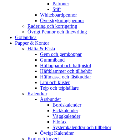
Patroner
Stift
Whiteboardpennor
Överstrykningspennor
Radering och korrigering
Övrigt Pennor och finewriting
Gotlandica
Papper & Kontor
Häfta & Fästa
Gem och gemkoppar
Gummiband
Häftapparat och häftpistol
Häftklammer och tillbehör
Häftmassa och fästkuddar
Lim och klister
Tejp och tejphållare
Kalendrar
Årsbundet
Bordskalender
Fickkalender
Väggkalender
Filofax
Systemkalendrar och tillbehör
Övrigt Kalendrar
Kort och kuvert