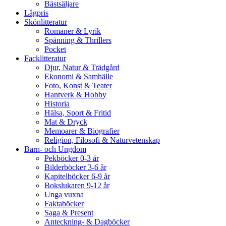
Bästsäljare
Lågpris
Skönlitteratur
Romaner & Lyrik
Spänning & Thrillers
Pocket
Facklitteratur
Djur, Natur & Trädgård
Ekonomi & Samhälle
Foto, Konst & Teater
Hantverk & Hobby
Historia
Hälsa, Sport & Fritid
Mat & Dryck
Memoarer & Biografier
Religion, Filosofi & Naturvetenskap
Barn- och Ungdom
Pekböcker 0-3 år
Bilderböcker 3-6 år
Kapitelböcker 6-9 år
Bokslukaren 9-12 år
Unga vuxna
Faktaböcker
Saga & Present
Anteckning- & Dagböcker