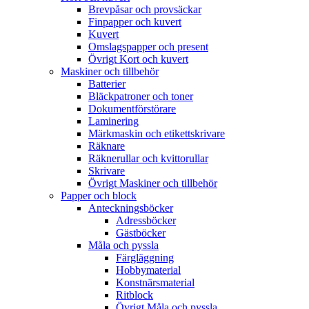
Brevpåsar och provsäckar
Finpapper och kuvert
Kuvert
Omslagspapper och present
Övrigt Kort och kuvert
Maskiner och tillbehör
Batterier
Bläckpatroner och toner
Dokumentförstörare
Laminering
Märkmaskin och etikettskrivare
Räknare
Räknerullar och kvittorullar
Skrivare
Övrigt Maskiner och tillbehör
Papper och block
Anteckningsböcker
Adressböcker
Gästböcker
Måla och pyssla
Färgläggning
Hobbymaterial
Konstnärsmaterial
Ritblock
Övrigt Måla och pyssla