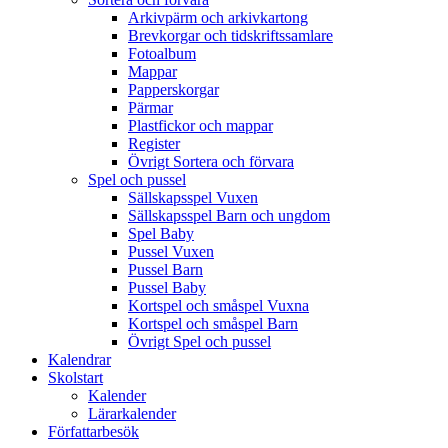
Arkivpärm och arkivkartong
Brevkorgar och tidskriftssamlare
Fotoalbum
Mappar
Papperskorgar
Pärmar
Plastfickor och mappar
Register
Övrigt Sortera och förvara
Spel och pussel
Sällskapsspel Vuxen
Sällskapsspel Barn och ungdom
Spel Baby
Pussel Vuxen
Pussel Barn
Pussel Baby
Kortspel och småspel Vuxna
Kortspel och småspel Barn
Övrigt Spel och pussel
Kalendrar
Skolstart
Kalender
Lärarkalender
Författarbesök