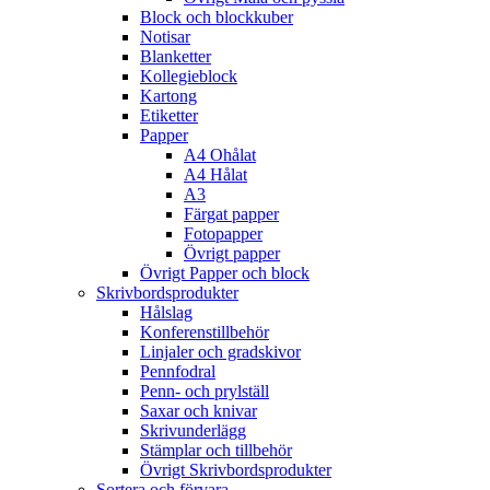
Block och blockkuber
Notisar
Blanketter
Kollegieblock
Kartong
Etiketter
Papper
A4 Ohålat
A4 Hålat
A3
Färgat papper
Fotopapper
Övrigt papper
Övrigt Papper och block
Skrivbordsprodukter
Hålslag
Konferenstillbehör
Linjaler och gradskivor
Pennfodral
Penn- och prylställ
Saxar och knivar
Skrivunderlägg
Stämplar och tillbehör
Övrigt Skrivbordsprodukter
Sortera och förvara