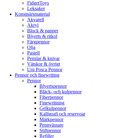
FidgetToys
Leksaker
Konstnärsmaterial
Akvarell
Akryl
Block & papper
Blyerts & ritkol
Färgpennor
Olja
Pastell
Penslar & knivar
Vätskor & övrigt
Uni Posca Pennor
Pennor och finewriting
Pennor
Blyertspennor
Bläck- och kulpennor
Fiberpennor
Finewritning
Gelkulpennor
Kalligrafi och reservoar
Märkpennor
Pennvässare
Stiftpennor
Refiller