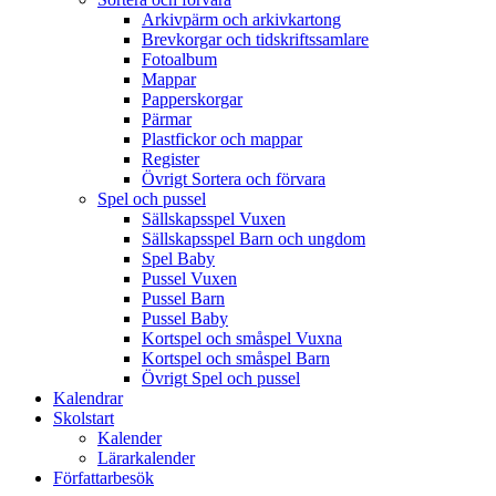
Arkivpärm och arkivkartong
Brevkorgar och tidskriftssamlare
Fotoalbum
Mappar
Papperskorgar
Pärmar
Plastfickor och mappar
Register
Övrigt Sortera och förvara
Spel och pussel
Sällskapsspel Vuxen
Sällskapsspel Barn och ungdom
Spel Baby
Pussel Vuxen
Pussel Barn
Pussel Baby
Kortspel och småspel Vuxna
Kortspel och småspel Barn
Övrigt Spel och pussel
Kalendrar
Skolstart
Kalender
Lärarkalender
Författarbesök