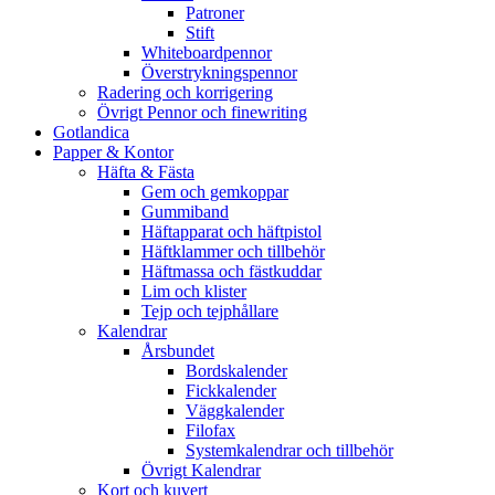
Patroner
Stift
Whiteboardpennor
Överstrykningspennor
Radering och korrigering
Övrigt Pennor och finewriting
Gotlandica
Papper & Kontor
Häfta & Fästa
Gem och gemkoppar
Gummiband
Häftapparat och häftpistol
Häftklammer och tillbehör
Häftmassa och fästkuddar
Lim och klister
Tejp och tejphållare
Kalendrar
Årsbundet
Bordskalender
Fickkalender
Väggkalender
Filofax
Systemkalendrar och tillbehör
Övrigt Kalendrar
Kort och kuvert