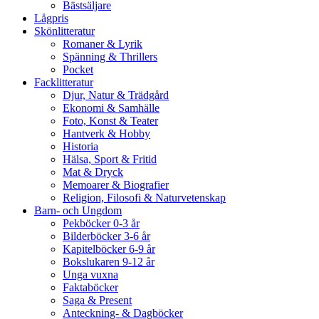
Bästsäljare
Lågpris
Skönlitteratur
Romaner & Lyrik
Spänning & Thrillers
Pocket
Facklitteratur
Djur, Natur & Trädgård
Ekonomi & Samhälle
Foto, Konst & Teater
Hantverk & Hobby
Historia
Hälsa, Sport & Fritid
Mat & Dryck
Memoarer & Biografier
Religion, Filosofi & Naturvetenskap
Barn- och Ungdom
Pekböcker 0-3 år
Bilderböcker 3-6 år
Kapitelböcker 6-9 år
Bokslukaren 9-12 år
Unga vuxna
Faktaböcker
Saga & Present
Anteckning- & Dagböcker