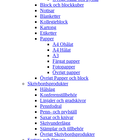
Block och blockkuber
Notisar
Blanketter
Kollegieblock
Kartong
Etiketter
Papper
A4 Ohålat
A4 Hålat
A3
Färgat papper
Fotopapper
Övrigt papper
Övrigt Papper och block
Skrivbordsprodukter
Hålslag
Konferenstillbehör
Linjaler och gradskivor
Pennfodral
Penn- och prylställ
Saxar och knivar
Skrivunderlägg
Stämplar och tillbehör
Övrigt Skrivbordsprodukter
Sortera och förvara