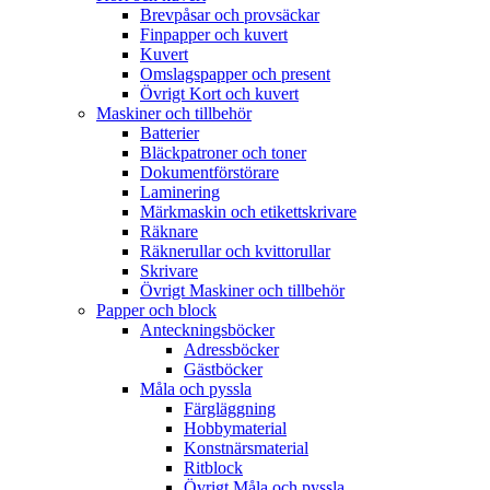
Brevpåsar och provsäckar
Finpapper och kuvert
Kuvert
Omslagspapper och present
Övrigt Kort och kuvert
Maskiner och tillbehör
Batterier
Bläckpatroner och toner
Dokumentförstörare
Laminering
Märkmaskin och etikettskrivare
Räknare
Räknerullar och kvittorullar
Skrivare
Övrigt Maskiner och tillbehör
Papper och block
Anteckningsböcker
Adressböcker
Gästböcker
Måla och pyssla
Färgläggning
Hobbymaterial
Konstnärsmaterial
Ritblock
Övrigt Måla och pyssla