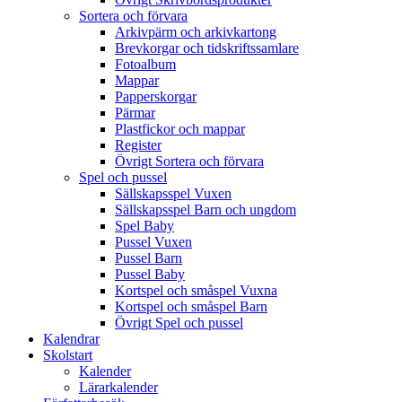
Sortera och förvara
Arkivpärm och arkivkartong
Brevkorgar och tidskriftssamlare
Fotoalbum
Mappar
Papperskorgar
Pärmar
Plastfickor och mappar
Register
Övrigt Sortera och förvara
Spel och pussel
Sällskapsspel Vuxen
Sällskapsspel Barn och ungdom
Spel Baby
Pussel Vuxen
Pussel Barn
Pussel Baby
Kortspel och småspel Vuxna
Kortspel och småspel Barn
Övrigt Spel och pussel
Kalendrar
Skolstart
Kalender
Lärarkalender