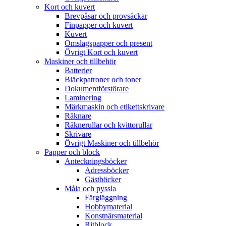
Kort och kuvert
Brevpåsar och provsäckar
Finpapper och kuvert
Kuvert
Omslagspapper och present
Övrigt Kort och kuvert
Maskiner och tillbehör
Batterier
Bläckpatroner och toner
Dokumentförstörare
Laminering
Märkmaskin och etikettskrivare
Räknare
Räknerullar och kvittorullar
Skrivare
Övrigt Maskiner och tillbehör
Papper och block
Anteckningsböcker
Adressböcker
Gästböcker
Måla och pyssla
Färgläggning
Hobbymaterial
Konstnärsmaterial
Ritblock