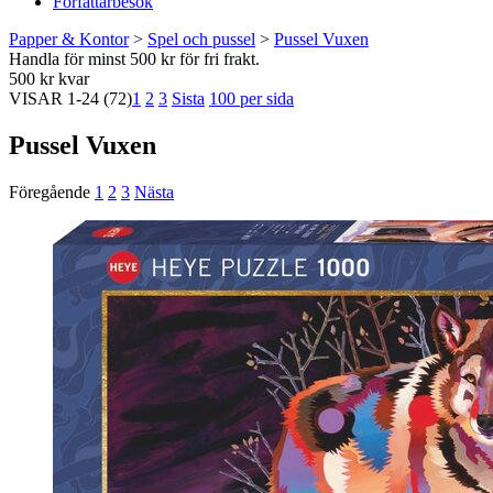
Författarbesök
Papper & Kontor
>
Spel och pussel
>
Pussel Vuxen
Handla för minst 500 kr för fri frakt.
500 kr kvar
VISAR
1-24
(72)
1
2
3
Sista
100 per sida
Pussel Vuxen
Föregående
1
2
3
Nästa