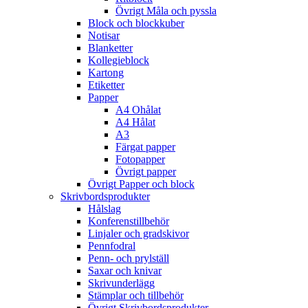
Övrigt Måla och pyssla
Block och blockkuber
Notisar
Blanketter
Kollegieblock
Kartong
Etiketter
Papper
A4 Ohålat
A4 Hålat
A3
Färgat papper
Fotopapper
Övrigt papper
Övrigt Papper och block
Skrivbordsprodukter
Hålslag
Konferenstillbehör
Linjaler och gradskivor
Pennfodral
Penn- och prylställ
Saxar och knivar
Skrivunderlägg
Stämplar och tillbehör
Övrigt Skrivbordsprodukter