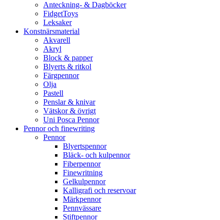
Anteckning- & Dagböcker
FidgetToys
Leksaker
Konstnärsmaterial
Akvarell
Akryl
Block & papper
Blyerts & ritkol
Färgpennor
Olja
Pastell
Penslar & knivar
Vätskor & övrigt
Uni Posca Pennor
Pennor och finewriting
Pennor
Blyertspennor
Bläck- och kulpennor
Fiberpennor
Finewritning
Gelkulpennor
Kalligrafi och reservoar
Märkpennor
Pennvässare
Stiftpennor