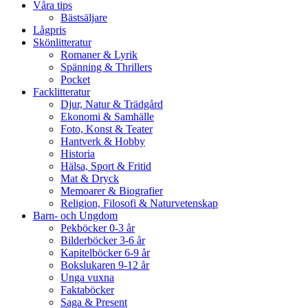
Våra tips
Bästsäljare
Lågpris
Skönlitteratur
Romaner & Lyrik
Spänning & Thrillers
Pocket
Facklitteratur
Djur, Natur & Trädgård
Ekonomi & Samhälle
Foto, Konst & Teater
Hantverk & Hobby
Historia
Hälsa, Sport & Fritid
Mat & Dryck
Memoarer & Biografier
Religion, Filosofi & Naturvetenskap
Barn- och Ungdom
Pekböcker 0-3 år
Bilderböcker 3-6 år
Kapitelböcker 6-9 år
Bokslukaren 9-12 år
Unga vuxna
Faktaböcker
Saga & Present