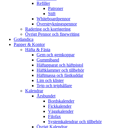
Refiller
Patroner
Stift
Whiteboardpennor
Överstrykningspennor
Radering och korrigering
Övrigt Pennor och finewriting
Gotlandica
Papper & Kontor
Häfta & Fästa
Gem och gemkoppar
Gummiband
Häftapparat och häftpistol
Häftklammer och tillbehör
Häftmassa och fästkuddar
Lim och klister
Tejp och tejphållare
Kalendrar
Årsbundet
Bordskalender
Fickkalender
Väggkalender
Filofax
Systemkalendrar och tillbehör
Övrigt Kalendrar