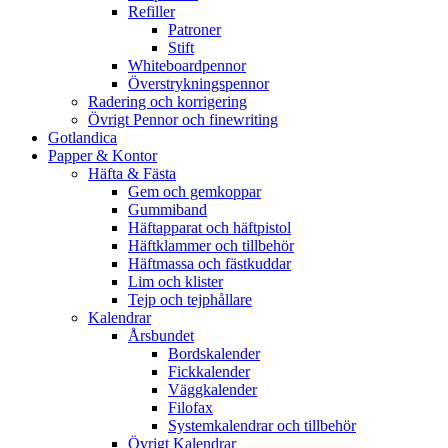
Refiller
Patroner
Stift
Whiteboardpennor
Överstrykningspennor
Radering och korrigering
Övrigt Pennor och finewriting
Gotlandica
Papper & Kontor
Häfta & Fästa
Gem och gemkoppar
Gummiband
Häftapparat och häftpistol
Häftklammer och tillbehör
Häftmassa och fästkuddar
Lim och klister
Tejp och tejphållare
Kalendrar
Årsbundet
Bordskalender
Fickkalender
Väggkalender
Filofax
Systemkalendrar och tillbehör
Övrigt Kalendrar