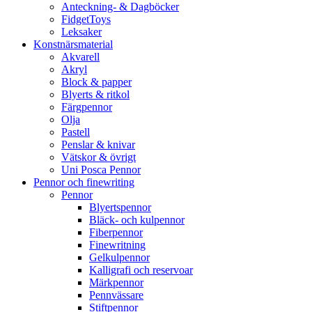
Anteckning- & Dagböcker
FidgetToys
Leksaker
Konstnärsmaterial
Akvarell
Akryl
Block & papper
Blyerts & ritkol
Färgpennor
Olja
Pastell
Penslar & knivar
Vätskor & övrigt
Uni Posca Pennor
Pennor och finewriting
Pennor
Blyertspennor
Bläck- och kulpennor
Fiberpennor
Finewritning
Gelkulpennor
Kalligrafi och reservoar
Märkpennor
Pennvässare
Stiftpennor