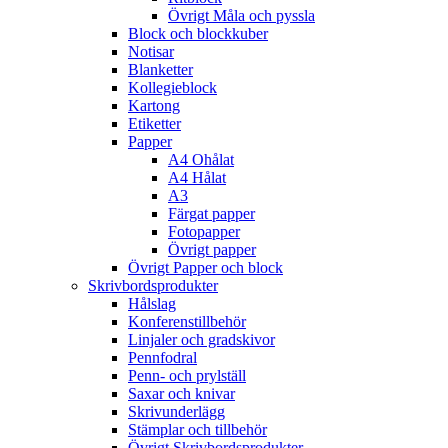
Övrigt Måla och pyssla
Block och blockkuber
Notisar
Blanketter
Kollegieblock
Kartong
Etiketter
Papper
A4 Ohålat
A4 Hålat
A3
Färgat papper
Fotopapper
Övrigt papper
Övrigt Papper och block
Skrivbordsprodukter
Hålslag
Konferenstillbehör
Linjaler och gradskivor
Pennfodral
Penn- och prylställ
Saxar och knivar
Skrivunderlägg
Stämplar och tillbehör
Övrigt Skrivbordsprodukter