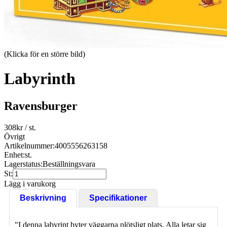
(Klicka för en större bild)
Labyrinth
Ravensburger
308
kr
/ st.
Övrigt
Artikelnummer:
4005556263158
Enhet:
st.
Lagerstatus:
Beställningsvara
St:
Lägg i varukorg
Beskrivning
Specifikationer
"I denna labyrint byter väggarna plötsligt plats. Alla letar sig