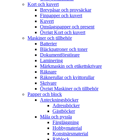
Kort och kuvert
Brevpåsar och provsäckar
Finpapper och kuvert
Kuvert
Omslagspapper och present
Övrigt Kort och kuvert
Maskiner och tillbehör
Batterier
Bläckpatroner och toner
Dokumentförstörare
Laminering
Märkmaskin och etikettskrivare
Räknare
Räknerullar och kvittorullar
Skrivare
Övrigt Maskiner och tillbehör
Papper och block
Anteckningsböcker
Adressböcker
Gästböcker
Måla och pyssla
Färgläggning
Hobbymaterial
Konstnärsmaterial
Ritblock