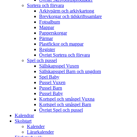
Sortera och förvara
Arkivpärm och arkivkartong
Brevkorgar och tidskriftssamlare
Fotoalbum
Mappar
Papperskorgar
Pärmar
Plastfickor och mappar
Register
Övrigt Sortera och förvara
Spel och pussel
Sällskapsspel Vuxen
Sällskapsspel Barn och ungdom
Spel Baby
Pussel Vuxen
Pussel Barn
Pussel Baby
Kortspel och småspel Vuxna
Kortspel och småspel Barn
Övrigt Spel och pussel
Kalendrar
Skolstart
Kalender
Lärarkalender