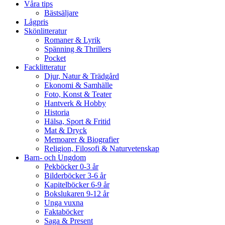
Våra tips
Bästsäljare
Lågpris
Skönlitteratur
Romaner & Lyrik
Spänning & Thrillers
Pocket
Facklitteratur
Djur, Natur & Trädgård
Ekonomi & Samhälle
Foto, Konst & Teater
Hantverk & Hobby
Historia
Hälsa, Sport & Fritid
Mat & Dryck
Memoarer & Biografier
Religion, Filosofi & Naturvetenskap
Barn- och Ungdom
Pekböcker 0-3 år
Bilderböcker 3-6 år
Kapitelböcker 6-9 år
Bokslukaren 9-12 år
Unga vuxna
Faktaböcker
Saga & Present