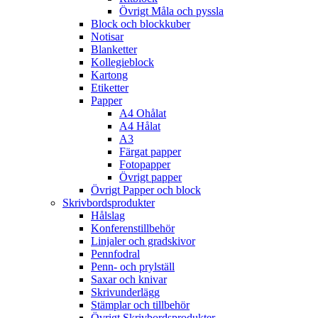
Övrigt Måla och pyssla
Block och blockkuber
Notisar
Blanketter
Kollegieblock
Kartong
Etiketter
Papper
A4 Ohålat
A4 Hålat
A3
Färgat papper
Fotopapper
Övrigt papper
Övrigt Papper och block
Skrivbordsprodukter
Hålslag
Konferenstillbehör
Linjaler och gradskivor
Pennfodral
Penn- och prylställ
Saxar och knivar
Skrivunderlägg
Stämplar och tillbehör
Övrigt Skrivbordsprodukter