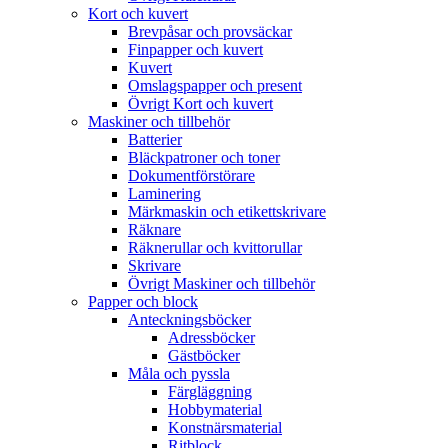
Kort och kuvert
Brevpåsar och provsäckar
Finpapper och kuvert
Kuvert
Omslagspapper och present
Övrigt Kort och kuvert
Maskiner och tillbehör
Batterier
Bläckpatroner och toner
Dokumentförstörare
Laminering
Märkmaskin och etikettskrivare
Räknare
Räknerullar och kvittorullar
Skrivare
Övrigt Maskiner och tillbehör
Papper och block
Anteckningsböcker
Adressböcker
Gästböcker
Måla och pyssla
Färgläggning
Hobbymaterial
Konstnärsmaterial
Ritblock