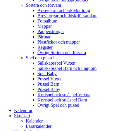
Sortera och förvara
Arkivpärm och arkivkartong
Brevkorgar och tidskriftssamlare
Fotoalbum
Mappar
Papperskorgar
Pärmar
Plastfickor och mappar
Register
Övrigt Sortera och förvara
Spel och pussel
Sällskapsspel Vuxen
Sällskapsspel Barn och ungdom
Spel Baby
Pussel Vuxen
Pussel Barn
Pussel Baby
Kortspel och småspel Vuxna
Kortspel och småspel Barn
Övrigt Spel och pussel
Kalendrar
Skolstart
Kalender
Lärarkalender