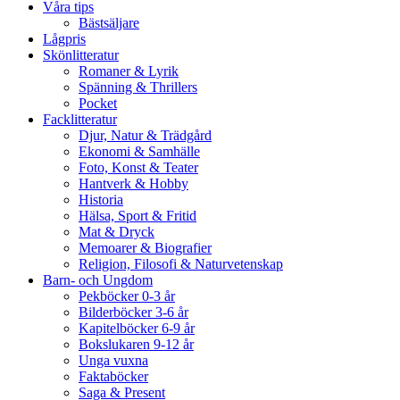
Våra tips
Bästsäljare
Lågpris
Skönlitteratur
Romaner & Lyrik
Spänning & Thrillers
Pocket
Facklitteratur
Djur, Natur & Trädgård
Ekonomi & Samhälle
Foto, Konst & Teater
Hantverk & Hobby
Historia
Hälsa, Sport & Fritid
Mat & Dryck
Memoarer & Biografier
Religion, Filosofi & Naturvetenskap
Barn- och Ungdom
Pekböcker 0-3 år
Bilderböcker 3-6 år
Kapitelböcker 6-9 år
Bokslukaren 9-12 år
Unga vuxna
Faktaböcker
Saga & Present