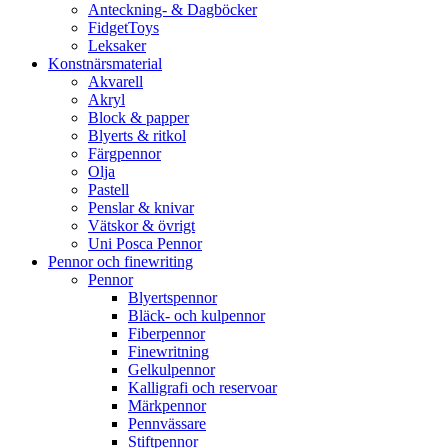
Anteckning- & Dagböcker
FidgetToys
Leksaker
Konstnärsmaterial
Akvarell
Akryl
Block & papper
Blyerts & ritkol
Färgpennor
Olja
Pastell
Penslar & knivar
Vätskor & övrigt
Uni Posca Pennor
Pennor och finewriting
Pennor
Blyertspennor
Bläck- och kulpennor
Fiberpennor
Finewritning
Gelkulpennor
Kalligrafi och reservoar
Märkpennor
Pennvässare
Stiftpennor