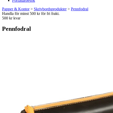
Författarbesök
Papper & Kontor
>
Skrivbordsprodukter
>
Pennfodral
Handla för minst 500 kr för fri frakt.
500 kr kvar
Pennfodral