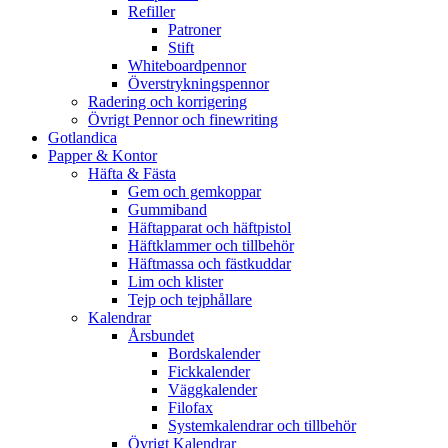
Refiller
Patroner
Stift
Whiteboardpennor
Överstrykningspennor
Radering och korrigering
Övrigt Pennor och finewriting
Gotlandica
Papper & Kontor
Häfta & Fästa
Gem och gemkoppar
Gummiband
Häftapparat och häftpistol
Häftklammer och tillbehör
Häftmassa och fästkuddar
Lim och klister
Tejp och tejphållare
Kalendrar
Årsbundet
Bordskalender
Fickkalender
Väggkalender
Filofax
Systemkalendrar och tillbehör
Övrigt Kalendrar