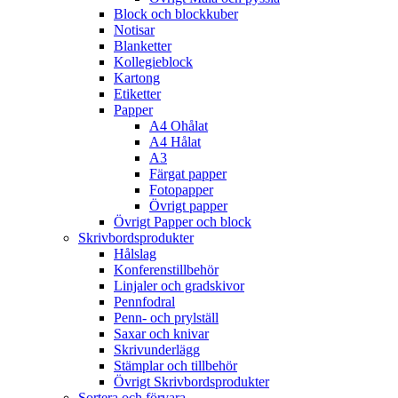
Block och blockkuber
Notisar
Blanketter
Kollegieblock
Kartong
Etiketter
Papper
A4 Ohålat
A4 Hålat
A3
Färgat papper
Fotopapper
Övrigt papper
Övrigt Papper och block
Skrivbordsprodukter
Hålslag
Konferenstillbehör
Linjaler och gradskivor
Pennfodral
Penn- och prylställ
Saxar och knivar
Skrivunderlägg
Stämplar och tillbehör
Övrigt Skrivbordsprodukter
Sortera och förvara