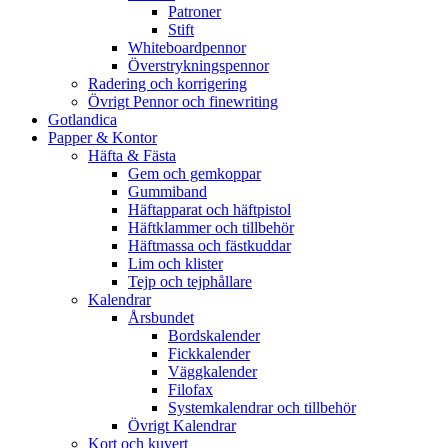
Patroner
Stift
Whiteboardpennor
Överstrykningspennor
Radering och korrigering
Övrigt Pennor och finewriting
Gotlandica
Papper & Kontor
Häfta & Fästa
Gem och gemkoppar
Gummiband
Häftapparat och häftpistol
Häftklammer och tillbehör
Häftmassa och fästkuddar
Lim och klister
Tejp och tejphållare
Kalendrar
Årsbundet
Bordskalender
Fickkalender
Väggkalender
Filofax
Systemkalendrar och tillbehör
Övrigt Kalendrar
Kort och kuvert