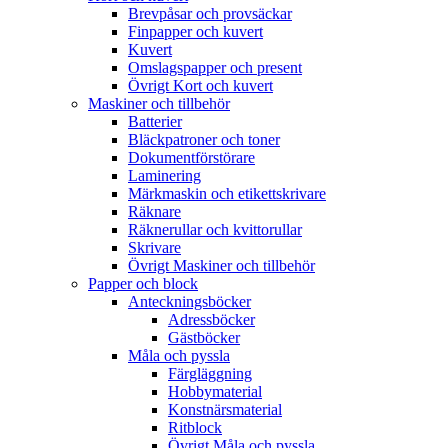
Brevpåsar och provsäckar
Finpapper och kuvert
Kuvert
Omslagspapper och present
Övrigt Kort och kuvert
Maskiner och tillbehör
Batterier
Bläckpatroner och toner
Dokumentförstörare
Laminering
Märkmaskin och etikettskrivare
Räknare
Räknerullar och kvittorullar
Skrivare
Övrigt Maskiner och tillbehör
Papper och block
Anteckningsböcker
Adressböcker
Gästböcker
Måla och pyssla
Färgläggning
Hobbymaterial
Konstnärsmaterial
Ritblock
Övrigt Måla och pyssla