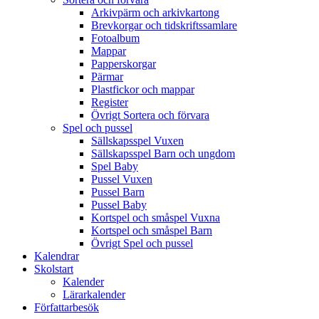
Arkivpärm och arkivkartong
Brevkorgar och tidskriftssamlare
Fotoalbum
Mappar
Papperskorgar
Pärmar
Plastfickor och mappar
Register
Övrigt Sortera och förvara
Spel och pussel
Sällskapsspel Vuxen
Sällskapsspel Barn och ungdom
Spel Baby
Pussel Vuxen
Pussel Barn
Pussel Baby
Kortspel och småspel Vuxna
Kortspel och småspel Barn
Övrigt Spel och pussel
Kalendrar
Skolstart
Kalender
Lärarkalender
Författarbesök