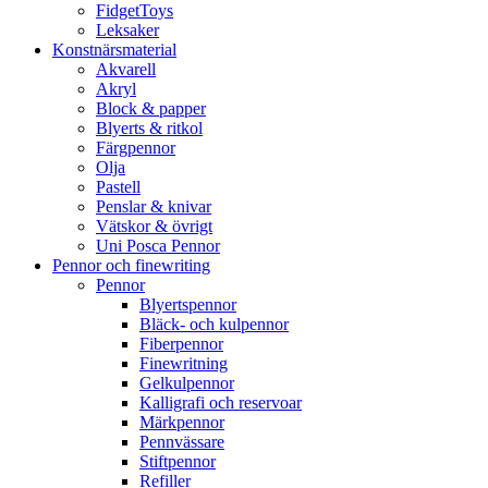
FidgetToys
Leksaker
Konstnärsmaterial
Akvarell
Akryl
Block & papper
Blyerts & ritkol
Färgpennor
Olja
Pastell
Penslar & knivar
Vätskor & övrigt
Uni Posca Pennor
Pennor och finewriting
Pennor
Blyertspennor
Bläck- och kulpennor
Fiberpennor
Finewritning
Gelkulpennor
Kalligrafi och reservoar
Märkpennor
Pennvässare
Stiftpennor
Refiller