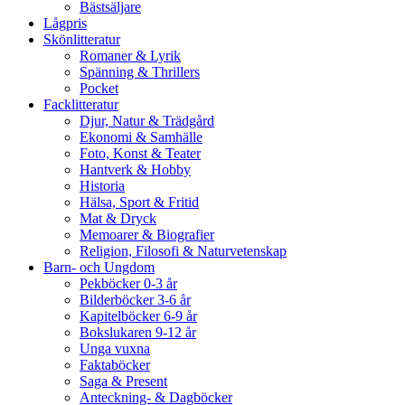
Bästsäljare
Lågpris
Skönlitteratur
Romaner & Lyrik
Spänning & Thrillers
Pocket
Facklitteratur
Djur, Natur & Trädgård
Ekonomi & Samhälle
Foto, Konst & Teater
Hantverk & Hobby
Historia
Hälsa, Sport & Fritid
Mat & Dryck
Memoarer & Biografier
Religion, Filosofi & Naturvetenskap
Barn- och Ungdom
Pekböcker 0-3 år
Bilderböcker 3-6 år
Kapitelböcker 6-9 år
Bokslukaren 9-12 år
Unga vuxna
Faktaböcker
Saga & Present
Anteckning- & Dagböcker