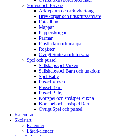
Sortera och förvara
Arkivpärm och arkivkartong
Brevkorgar och tidskriftssamlare
Fotoalbum
Mappar
Papperskorgar
Pärmar
Plastfickor och mappar
Register
Övrigt Sortera och förvara
Spel och pussel
Sällskapsspel Vuxen
Sällskapsspel Barn och ungdom
Spel Baby
Pussel Vuxen
Pussel Barn
Pussel Baby
Kortspel och småspel Vuxna
Kortspel och småspel Barn
Övrigt Spel och pussel
Kalendrar
Skolstart
Kalender
Lärarkalender