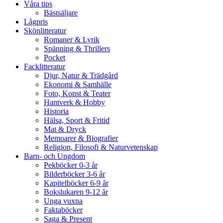
Våra tips
Bästsäljare
Lågpris
Skönlitteratur
Romaner & Lyrik
Spänning & Thrillers
Pocket
Facklitteratur
Djur, Natur & Trädgård
Ekonomi & Samhälle
Foto, Konst & Teater
Hantverk & Hobby
Historia
Hälsa, Sport & Fritid
Mat & Dryck
Memoarer & Biografier
Religion, Filosofi & Naturvetenskap
Barn- och Ungdom
Pekböcker 0-3 år
Bilderböcker 3-6 år
Kapitelböcker 6-9 år
Bokslukaren 9-12 år
Unga vuxna
Faktaböcker
Saga & Present