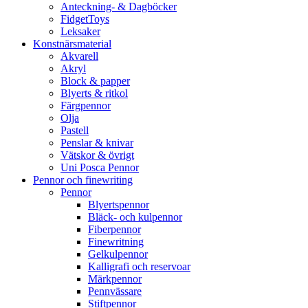
Anteckning- & Dagböcker
FidgetToys
Leksaker
Konstnärsmaterial
Akvarell
Akryl
Block & papper
Blyerts & ritkol
Färgpennor
Olja
Pastell
Penslar & knivar
Vätskor & övrigt
Uni Posca Pennor
Pennor och finewriting
Pennor
Blyertspennor
Bläck- och kulpennor
Fiberpennor
Finewritning
Gelkulpennor
Kalligrafi och reservoar
Märkpennor
Pennvässare
Stiftpennor