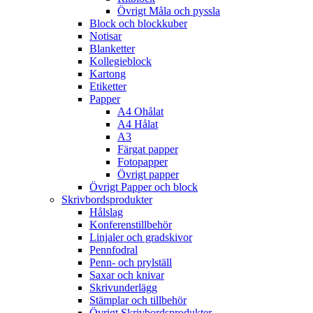
Övrigt Måla och pyssla
Block och blockkuber
Notisar
Blanketter
Kollegieblock
Kartong
Etiketter
Papper
A4 Ohålat
A4 Hålat
A3
Färgat papper
Fotopapper
Övrigt papper
Övrigt Papper och block
Skrivbordsprodukter
Hålslag
Konferenstillbehör
Linjaler och gradskivor
Pennfodral
Penn- och prylställ
Saxar och knivar
Skrivunderlägg
Stämplar och tillbehör
Övrigt Skrivbordsprodukter