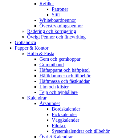
Refiller
Patroner
Stift
Whiteboardpennor
Överstrykningspennor
Radering och korrigering
Övrigt Pennor och finewriting
Gotlandica
Papper & Kontor
Häfta & Fästa
Gem och gemkoppar
Gummiband
Häftapparat och häftpistol
Häftklammer och tillbehör
Häftmassa och fästkuddar
Lim och klister
Tejp och tejphållare
Kalendrar
Årsbundet
Bordskalender
Fickkalender
Väggkalender
Filofax
Systemkalendrar och tillbehör
Övrigt Kalendrar