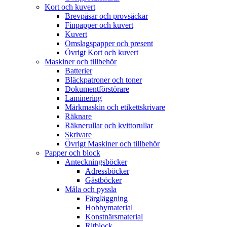
Kort och kuvert
Brevpåsar och provsäckar
Finpapper och kuvert
Kuvert
Omslagspapper och present
Övrigt Kort och kuvert
Maskiner och tillbehör
Batterier
Bläckpatroner och toner
Dokumentförstörare
Laminering
Märkmaskin och etikettskrivare
Räknare
Räknerullar och kvittorullar
Skrivare
Övrigt Maskiner och tillbehör
Papper och block
Anteckningsböcker
Adressböcker
Gästböcker
Måla och pyssla
Färgläggning
Hobbymaterial
Konstnärsmaterial
Ritblock