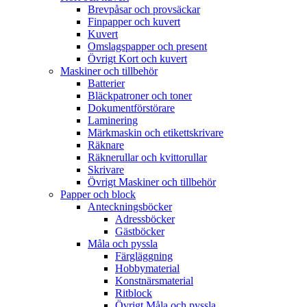
Brevpåsar och provsäckar
Finpapper och kuvert
Kuvert
Omslagspapper och present
Övrigt Kort och kuvert
Maskiner och tillbehör
Batterier
Bläckpatroner och toner
Dokumentförstörare
Laminering
Märkmaskin och etikettskrivare
Räknare
Räknerullar och kvittorullar
Skrivare
Övrigt Maskiner och tillbehör
Papper och block
Anteckningsböcker
Adressböcker
Gästböcker
Måla och pyssla
Färgläggning
Hobbymaterial
Konstnärsmaterial
Ritblock
Övrigt Måla och pyssla