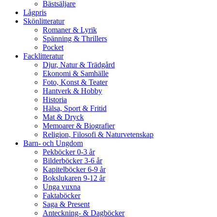
Bästsäljare
Lågpris
Skönlitteratur
Romaner & Lyrik
Spänning & Thrillers
Pocket
Facklitteratur
Djur, Natur & Trädgård
Ekonomi & Samhälle
Foto, Konst & Teater
Hantverk & Hobby
Historia
Hälsa, Sport & Fritid
Mat & Dryck
Memoarer & Biografier
Religion, Filosofi & Naturvetenskap
Barn- och Ungdom
Pekböcker 0-3 år
Bilderböcker 3-6 år
Kapitelböcker 6-9 år
Bokslukaren 9-12 år
Unga vuxna
Faktaböcker
Saga & Present
Anteckning- & Dagböcker