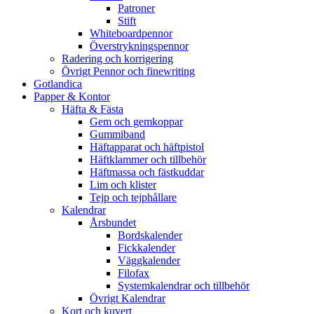
Patroner
Stift
Whiteboardpennor
Överstrykningspennor
Radering och korrigering
Övrigt Pennor och finewriting
Gotlandica
Papper & Kontor
Häfta & Fästa
Gem och gemkoppar
Gummiband
Häftapparat och häftpistol
Häftklammer och tillbehör
Häftmassa och fästkuddar
Lim och klister
Tejp och tejphållare
Kalendrar
Årsbundet
Bordskalender
Fickkalender
Väggkalender
Filofax
Systemkalendrar och tillbehör
Övrigt Kalendrar
Kort och kuvert