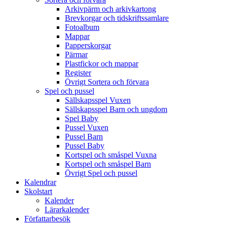
Arkivpärm och arkivkartong
Brevkorgar och tidskriftssamlare
Fotoalbum
Mappar
Papperskorgar
Pärmar
Plastfickor och mappar
Register
Övrigt Sortera och förvara
Spel och pussel
Sällskapsspel Vuxen
Sällskapsspel Barn och ungdom
Spel Baby
Pussel Vuxen
Pussel Barn
Pussel Baby
Kortspel och småspel Vuxna
Kortspel och småspel Barn
Övrigt Spel och pussel
Kalendrar
Skolstart
Kalender
Lärarkalender
Författarbesök