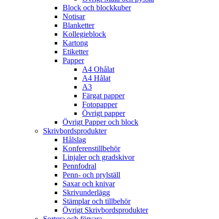
Block och blockkuber
Notisar
Blanketter
Kollegieblock
Kartong
Etiketter
Papper
A4 Ohålat
A4 Hålat
A3
Färgat papper
Fotopapper
Övrigt papper
Övrigt Papper och block
Skrivbordsprodukter
Hålslag
Konferenstillbehör
Linjaler och gradskivor
Pennfodral
Penn- och prylställ
Saxar och knivar
Skrivunderlägg
Stämplar och tillbehör
Övrigt Skrivbordsprodukter
Sortera och förvara