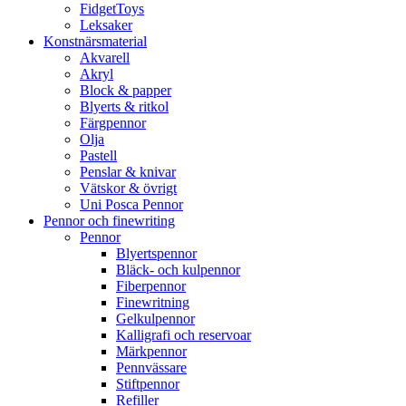
FidgetToys
Leksaker
Konstnärsmaterial
Akvarell
Akryl
Block & papper
Blyerts & ritkol
Färgpennor
Olja
Pastell
Penslar & knivar
Vätskor & övrigt
Uni Posca Pennor
Pennor och finewriting
Pennor
Blyertspennor
Bläck- och kulpennor
Fiberpennor
Finewritning
Gelkulpennor
Kalligrafi och reservoar
Märkpennor
Pennvässare
Stiftpennor
Refiller