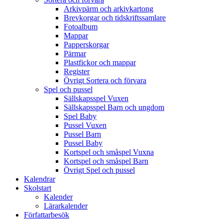
Arkivpärm och arkivkartong
Brevkorgar och tidskriftssamlare
Fotoalbum
Mappar
Papperskorgar
Pärmar
Plastfickor och mappar
Register
Övrigt Sortera och förvara
Spel och pussel
Sällskapsspel Vuxen
Sällskapsspel Barn och ungdom
Spel Baby
Pussel Vuxen
Pussel Barn
Pussel Baby
Kortspel och småspel Vuxna
Kortspel och småspel Barn
Övrigt Spel och pussel
Kalendrar
Skolstart
Kalender
Lärarkalender
Författarbesök