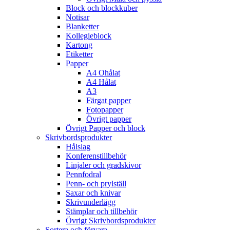
Block och blockkuber
Notisar
Blanketter
Kollegieblock
Kartong
Etiketter
Papper
A4 Ohålat
A4 Hålat
A3
Färgat papper
Fotopapper
Övrigt papper
Övrigt Papper och block
Skrivbordsprodukter
Hålslag
Konferenstillbehör
Linjaler och gradskivor
Pennfodral
Penn- och prylställ
Saxar och knivar
Skrivunderlägg
Stämplar och tillbehör
Övrigt Skrivbordsprodukter
Sortera och förvara