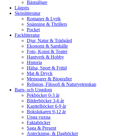
Bästsäljare
Lågpris
Skönlitteratur
Romaner & Lyrik
Spänning & Thrillers
Pocket
Facklitteratur
Djur, Natur & Trädgård
Ekonomi & Samhälle
Foto, Konst & Teater
Hantverk & Hobby
Historia
Hälsa, Sport & Fritid
Mat & Dryck
Memoarer & Biografier
Religion, Filosofi & Naturvetenskap
Barn- och Ungdom
Pekböcker 0-3 år
Bilderböcker 3-6 år
Kapitelböcker 6-9 år
Bokslukaren 9-12 år
Unga vuxna
Faktaböcker
Saga & Present
Anteckning- & Dagböcker