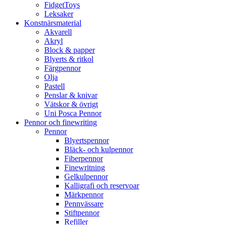
FidgetToys
Leksaker
Konstnärsmaterial
Akvarell
Akryl
Block & papper
Blyerts & ritkol
Färgpennor
Olja
Pastell
Penslar & knivar
Vätskor & övrigt
Uni Posca Pennor
Pennor och finewriting
Pennor
Blyertspennor
Bläck- och kulpennor
Fiberpennor
Finewritning
Gelkulpennor
Kalligrafi och reservoar
Märkpennor
Pennvässare
Stiftpennor
Refiller