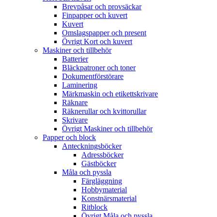
Brevpåsar och provsäckar
Finpapper och kuvert
Kuvert
Omslagspapper och present
Övrigt Kort och kuvert
Maskiner och tillbehör
Batterier
Bläckpatroner och toner
Dokumentförstörare
Laminering
Märkmaskin och etikettskrivare
Räknare
Räknerullar och kvittorullar
Skrivare
Övrigt Maskiner och tillbehör
Papper och block
Anteckningsböcker
Adressböcker
Gästböcker
Måla och pyssla
Färgläggning
Hobbymaterial
Konstnärsmaterial
Ritblock
Övrigt Måla och pyssla