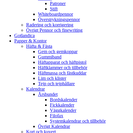
Patroner
Stift
Whiteboardpennor
Överstrykningspennor
Radering och korrigering
Övrigt Pennor och finewriting
Gotlandica
Papper & Kontor
Häfta & Fästa
Gem och gemkoppar
Gummiband
Häftapparat och häftpistol
Häftklammer och tillbehör
Häftmassa och fästkuddar
Lim och klister
Tejp och tejphållare
Kalendrar
Årsbundet
Bordskalender
Fickkalender
Väggkalender
Filofax
Systemkalendrar och tillbehör
Övrigt Kalendrar
Kort och kuvert