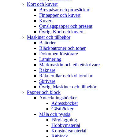
Kort och kuvert
Brevpåsar och provsäckar
Finpapper och kuvert
Kuvert
Omslagspapper och present
Övrigt Kort och kuvert
Maskiner och tillbehör
Batterier
Bläckpatroner och toner
Dokumentförstörare
Laminering
Märkmaskin och etikettskrivare
Räknare
Räknerullar och kvittorullar
Skrivare
Övrigt Maskiner och tillbehör
Papper och block
Anteckningsböcker
Adressböcker
Gästböcker
Måla och pyssla
Färgläggning
Hobbymaterial
Konstnärsmaterial
Ritblock