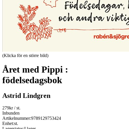
(Klicka för en större bild)
Året med Pippi :
födelsedagsbok
Astrid Lindgren
279
kr
/ st.
Inbunden
Artikelnummer:
9789129753424
Enhet:
st.
Lagerstatus:
I lager