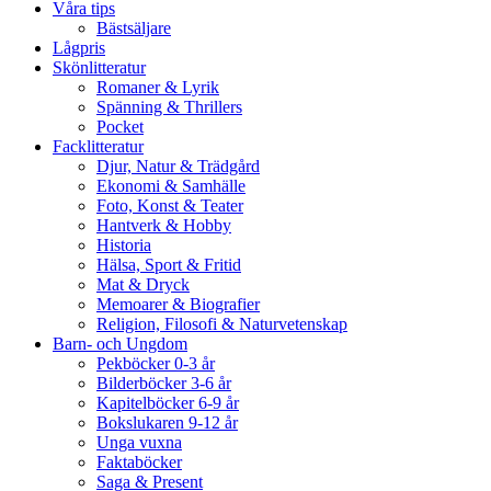
Våra tips
Bästsäljare
Lågpris
Skönlitteratur
Romaner & Lyrik
Spänning & Thrillers
Pocket
Facklitteratur
Djur, Natur & Trädgård
Ekonomi & Samhälle
Foto, Konst & Teater
Hantverk & Hobby
Historia
Hälsa, Sport & Fritid
Mat & Dryck
Memoarer & Biografier
Religion, Filosofi & Naturvetenskap
Barn- och Ungdom
Pekböcker 0-3 år
Bilderböcker 3-6 år
Kapitelböcker 6-9 år
Bokslukaren 9-12 år
Unga vuxna
Faktaböcker
Saga & Present