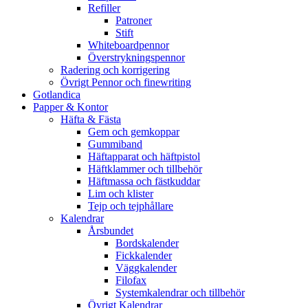
Refiller
Patroner
Stift
Whiteboardpennor
Överstrykningspennor
Radering och korrigering
Övrigt Pennor och finewriting
Gotlandica
Papper & Kontor
Häfta & Fästa
Gem och gemkoppar
Gummiband
Häftapparat och häftpistol
Häftklammer och tillbehör
Häftmassa och fästkuddar
Lim och klister
Tejp och tejphållare
Kalendrar
Årsbundet
Bordskalender
Fickkalender
Väggkalender
Filofax
Systemkalendrar och tillbehör
Övrigt Kalendrar