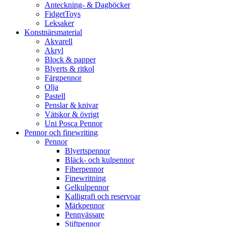
Anteckning- & Dagböcker
FidgetToys
Leksaker
Konstnärsmaterial
Akvarell
Akryl
Block & papper
Blyerts & ritkol
Färgpennor
Olja
Pastell
Penslar & knivar
Vätskor & övrigt
Uni Posca Pennor
Pennor och finewriting
Pennor
Blyertspennor
Bläck- och kulpennor
Fiberpennor
Finewritning
Gelkulpennor
Kalligrafi och reservoar
Märkpennor
Pennvässare
Stiftpennor