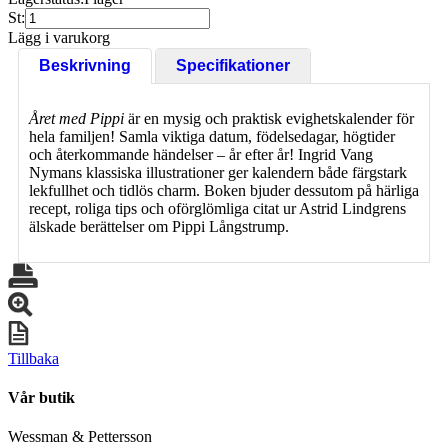
St:
Lägg i varukorg
Beskrivning
Specifikationer
Året med Pippi
är en mysig och praktisk evighetskalender för
hela familjen! Samla viktiga datum, födelsedagar, högtider
och återkommande händelser – år efter år! Ingrid Vang
Nymans klassiska illustrationer ger kalendern både färgstark
lekfullhet och tidlös charm. Boken bjuder dessutom på härliga
recept, roliga tips och oförglömliga citat ur Astrid Lindgrens
älskade berättelser om Pippi Långstrump.
Tillbaka
Vår butik
Wessman & Pettersson