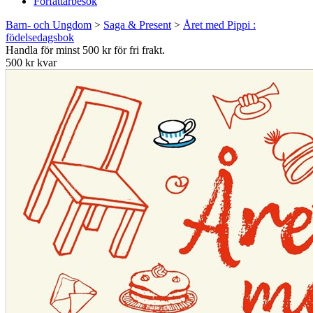
Författarbesök
Barn- och Ungdom
>
Saga & Present
>
Året med Pippi :
födelsedagsbok
Handla för minst 500 kr för fri frakt.
500 kr kvar