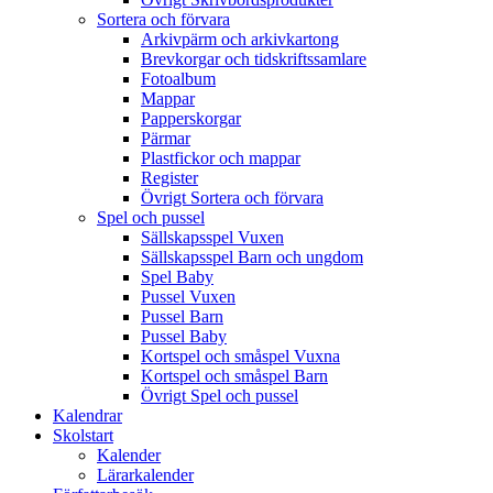
Sortera och förvara
Arkivpärm och arkivkartong
Brevkorgar och tidskriftssamlare
Fotoalbum
Mappar
Papperskorgar
Pärmar
Plastfickor och mappar
Register
Övrigt Sortera och förvara
Spel och pussel
Sällskapsspel Vuxen
Sällskapsspel Barn och ungdom
Spel Baby
Pussel Vuxen
Pussel Barn
Pussel Baby
Kortspel och småspel Vuxna
Kortspel och småspel Barn
Övrigt Spel och pussel
Kalendrar
Skolstart
Kalender
Lärarkalender