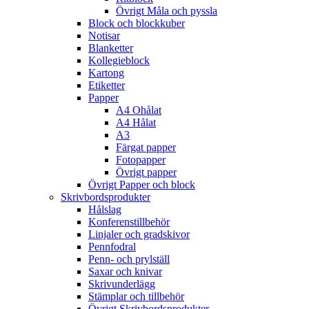
Övrigt Måla och pyssla
Block och blockkuber
Notisar
Blanketter
Kollegieblock
Kartong
Etiketter
Papper
A4 Ohålat
A4 Hålat
A3
Färgat papper
Fotopapper
Övrigt papper
Övrigt Papper och block
Skrivbordsprodukter
Hålslag
Konferenstillbehör
Linjaler och gradskivor
Pennfodral
Penn- och prylställ
Saxar och knivar
Skrivunderlägg
Stämplar och tillbehör
Övrigt Skrivbordsprodukter