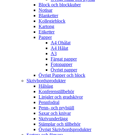
Block och blockkuber
Notisar
Blanketter
Kollegieblock
Kartong
Etiketter
Papper
A4 Ohålat
A4 Hålat
A3
Färgat papper
Fotopapper
Övrigt papper
Övrigt Papper och block
Skrivbordsprodukter
Hålslag
Konferenstillbehör
Linjaler och gradskivor
Pennfodral
Penn- och prylställ
Saxar och knivar
Skrivunderlägg
Stämplar och tillbehör
Övrigt Skrivbordsprodukter
Sortera och förvara