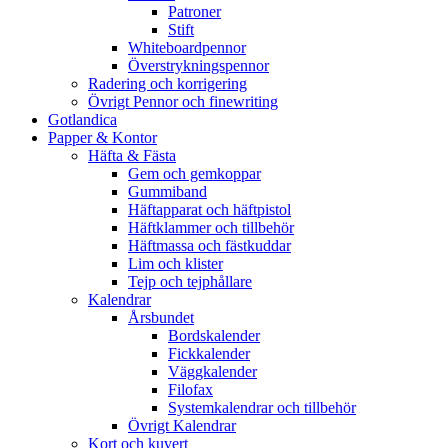
Patroner
Stift
Whiteboardpennor
Överstrykningspennor
Radering och korrigering
Övrigt Pennor och finewriting
Gotlandica
Papper & Kontor
Häfta & Fästa
Gem och gemkoppar
Gummiband
Häftapparat och häftpistol
Häftklammer och tillbehör
Häftmassa och fästkuddar
Lim och klister
Tejp och tejphållare
Kalendrar
Årsbundet
Bordskalender
Fickkalender
Väggkalender
Filofax
Systemkalendrar och tillbehör
Övrigt Kalendrar
Kort och kuvert