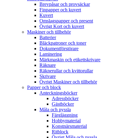
Brevpåsar och provsäckar
Finpapper och kuvert
Kuvert
Omslagspapper och present
Övrigt Kort och kuvert
Maskiner och tillbehör
Batterier
Bläckpatroner och toner
Dokumentförstörare
Laminering
Märkmaskin och etikettskrivare
Räknare
Räknerullar och kvittorullar
Skrivare
Övrigt Maskiner och tillbehör
Papper och block
Anteckningsböcker
Adressböcker
Gästböcker
Måla och pyssla
Färgläggning
Hobbymaterial
Konstnärsmaterial
Ritblock
Övrigt Måla och pyssla