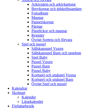
Arkivpärm och arkivkartong
Brevkorgar och tidskriftssamlare
Fotoalbum
Mappar
Papperskorgar
Pärmar
Plastfickor och mappar
Register
Övrigt Sortera och förvara
Spel och pussel
Sällskapsspel Vuxen
Sällskapsspel Barn och ungdom
Spel Baby
Pussel Vuxen
Pussel Barn
Pussel Baby
Kortspel och småspel Vuxna
Kortspel och småspel Barn
Övrigt Spel och pussel
Kalendrar
Skolstart
Kalender
Lärarkalender
Författarbesök