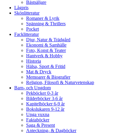
Bästsäljare
Lågpris
Skönlitteratur
Romaner & Lyrik
Spänning & Thrillers
Pocket
Facklitteratur
Djur, Natur & Trädgård
Ekonomi & Samhälle
Foto, Konst & Teater
Hantverk & Hobby
Historia
Hälsa, Sport & Fritid
Mat & Dryck
Memoarer & Biografier
Religion, Filosofi & Naturvetenskap
Barn- och Ungdom
Pekböcker 0-3 år
Bilderböcker 3-6 år
Kapitelböcker 6-9 år
Bokslukaren 9-12 år
Unga vuxna
Faktaböcker
Saga & Present
Anteckning- & Dagböcker