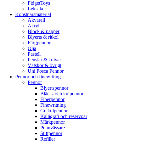
FidgetToys
Leksaker
Konstnärsmaterial
Akvarell
Akryl
Block & papper
Blyerts & ritkol
Färgpennor
Olja
Pastell
Penslar & knivar
Vätskor & övrigt
Uni Posca Pennor
Pennor och finewriting
Pennor
Blyertspennor
Bläck- och kulpennor
Fiberpennor
Finewritning
Gelkulpennor
Kalligrafi och reservoar
Märkpennor
Pennvässare
Stiftpennor
Refiller