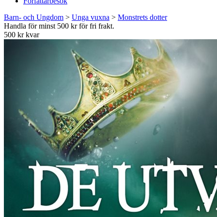
Författarbesök
Barn- och Ungdom
>
Unga vuxna
>
Monstrets dotter
Handla för minst 500 kr för fri frakt.
500 kr kvar