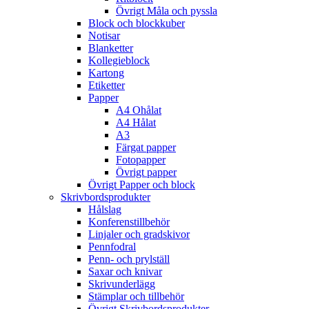
Övrigt Måla och pyssla
Block och blockkuber
Notisar
Blanketter
Kollegieblock
Kartong
Etiketter
Papper
A4 Ohålat
A4 Hålat
A3
Färgat papper
Fotopapper
Övrigt papper
Övrigt Papper och block
Skrivbordsprodukter
Hålslag
Konferenstillbehör
Linjaler och gradskivor
Pennfodral
Penn- och prylställ
Saxar och knivar
Skrivunderlägg
Stämplar och tillbehör
Övrigt Skrivbordsprodukter