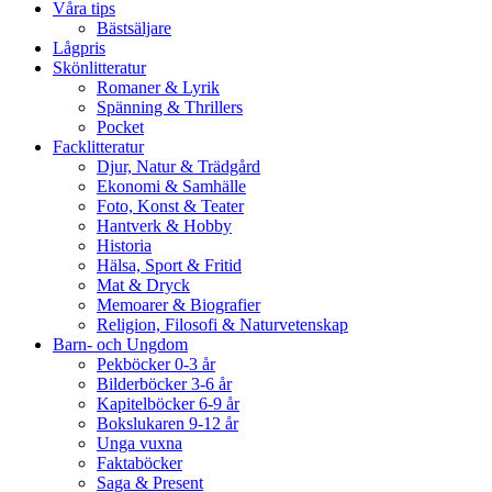
Våra tips
Bästsäljare
Lågpris
Skönlitteratur
Romaner & Lyrik
Spänning & Thrillers
Pocket
Facklitteratur
Djur, Natur & Trädgård
Ekonomi & Samhälle
Foto, Konst & Teater
Hantverk & Hobby
Historia
Hälsa, Sport & Fritid
Mat & Dryck
Memoarer & Biografier
Religion, Filosofi & Naturvetenskap
Barn- och Ungdom
Pekböcker 0-3 år
Bilderböcker 3-6 år
Kapitelböcker 6-9 år
Bokslukaren 9-12 år
Unga vuxna
Faktaböcker
Saga & Present