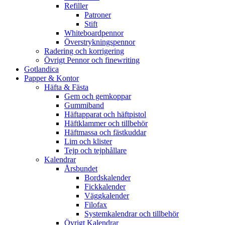
Refiller
Patroner
Stift
Whiteboardpennor
Överstrykningspennor
Radering och korrigering
Övrigt Pennor och finewriting
Gotlandica
Papper & Kontor
Häfta & Fästa
Gem och gemkoppar
Gummiband
Häftapparat och häftpistol
Häftklammer och tillbehör
Häftmassa och fästkuddar
Lim och klister
Tejp och tejphållare
Kalendrar
Årsbundet
Bordskalender
Fickkalender
Väggkalender
Filofax
Systemkalendrar och tillbehör
Övrigt Kalendrar