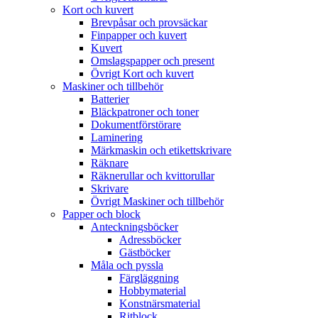
Kort och kuvert
Brevpåsar och provsäckar
Finpapper och kuvert
Kuvert
Omslagspapper och present
Övrigt Kort och kuvert
Maskiner och tillbehör
Batterier
Bläckpatroner och toner
Dokumentförstörare
Laminering
Märkmaskin och etikettskrivare
Räknare
Räknerullar och kvittorullar
Skrivare
Övrigt Maskiner och tillbehör
Papper och block
Anteckningsböcker
Adressböcker
Gästböcker
Måla och pyssla
Färgläggning
Hobbymaterial
Konstnärsmaterial
Ritblock