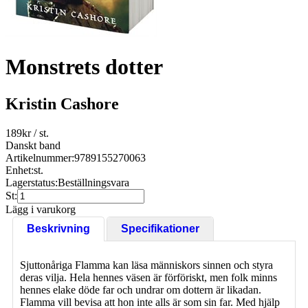
Monstrets dotter
Kristin Cashore
189
kr
/ st.
Danskt band
Artikelnummer:
9789155270063
Enhet:
st.
Lagerstatus:
Beställningsvara
St:
Lägg i varukorg
Beskrivning
Specifikationer
Sjuttonåriga Flamma kan läsa människors sinnen och styra
deras vilja. Hela hennes väsen är förföriskt, men folk minns
hennes elake döde far och undrar om dottern är likadan.
Flamma vill bevisa att hon inte alls är som sin far. Med hjälp