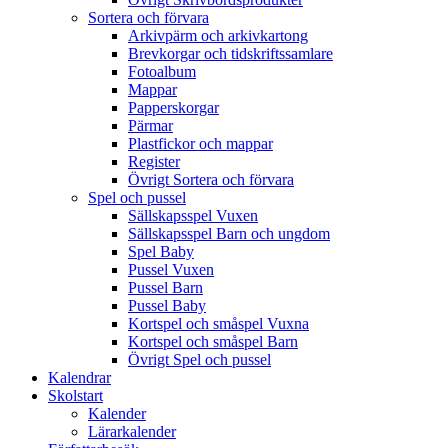
Sortera och förvara
Arkivpärm och arkivkartong
Brevkorgar och tidskriftssamlare
Fotoalbum
Mappar
Papperskorgar
Pärmar
Plastfickor och mappar
Register
Övrigt Sortera och förvara
Spel och pussel
Sällskapsspel Vuxen
Sällskapsspel Barn och ungdom
Spel Baby
Pussel Vuxen
Pussel Barn
Pussel Baby
Kortspel och småspel Vuxna
Kortspel och småspel Barn
Övrigt Spel och pussel
Kalendrar
Skolstart
Kalender
Lärarkalender