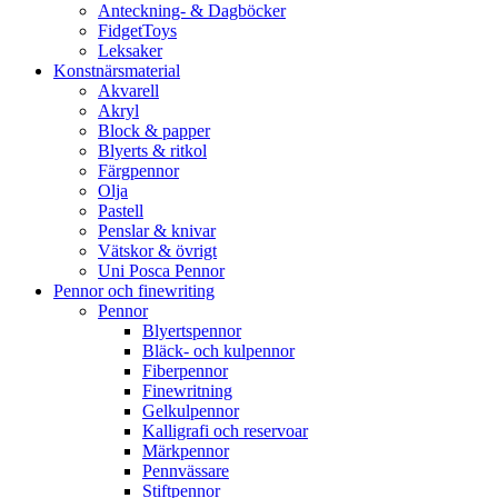
Anteckning- & Dagböcker
FidgetToys
Leksaker
Konstnärsmaterial
Akvarell
Akryl
Block & papper
Blyerts & ritkol
Färgpennor
Olja
Pastell
Penslar & knivar
Vätskor & övrigt
Uni Posca Pennor
Pennor och finewriting
Pennor
Blyertspennor
Bläck- och kulpennor
Fiberpennor
Finewritning
Gelkulpennor
Kalligrafi och reservoar
Märkpennor
Pennvässare
Stiftpennor