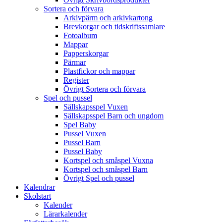
Sortera och förvara
Arkivpärm och arkivkartong
Brevkorgar och tidskriftssamlare
Fotoalbum
Mappar
Papperskorgar
Pärmar
Plastfickor och mappar
Register
Övrigt Sortera och förvara
Spel och pussel
Sällskapsspel Vuxen
Sällskapsspel Barn och ungdom
Spel Baby
Pussel Vuxen
Pussel Barn
Pussel Baby
Kortspel och småspel Vuxna
Kortspel och småspel Barn
Övrigt Spel och pussel
Kalendrar
Skolstart
Kalender
Lärarkalender