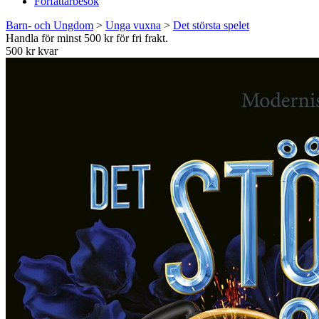
Författarbesök
Barn- och Ungdom
>
Unga vuxna
>
Det största spelet
Handla för minst 500 kr för fri frakt.
500 kr kvar