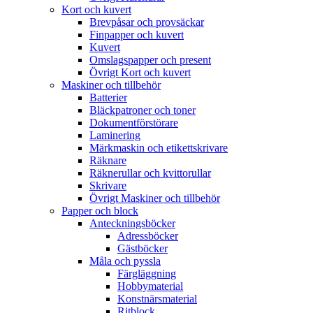
Kort och kuvert
Brevpåsar och provsäckar
Finpapper och kuvert
Kuvert
Omslagspapper och present
Övrigt Kort och kuvert
Maskiner och tillbehör
Batterier
Bläckpatroner och toner
Dokumentförstörare
Laminering
Märkmaskin och etikettskrivare
Räknare
Räknerullar och kvittorullar
Skrivare
Övrigt Maskiner och tillbehör
Papper och block
Anteckningsböcker
Adressböcker
Gästböcker
Måla och pyssla
Färgläggning
Hobbymaterial
Konstnärsmaterial
Ritblock