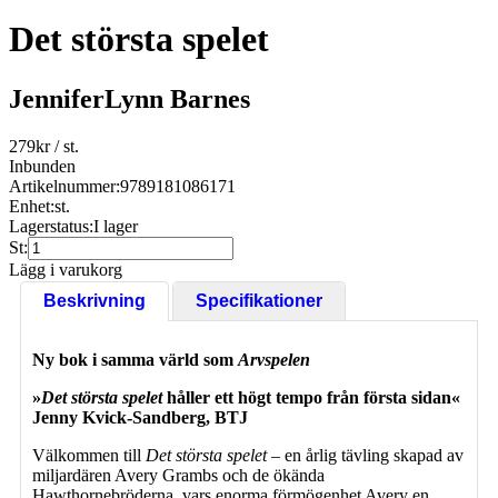
Det största spelet
JenniferLynn Barnes
279
kr
/ st.
Inbunden
Artikelnummer:
9789181086171
Enhet:
st.
Lagerstatus:
I lager
St:
Lägg i varukorg
Beskrivning
Specifikationer
Ny bok i samma värld som
Arvspelen
»
Det största spelet
håller ett högt tempo från första sidan«
Jenny Kvick-Sandberg, BTJ
Välkommen till
Det största spelet
– en årlig tävling skapad av
miljardären Avery Grambs och de ökända
Hawthornebröderna, vars enorma förmögenhet Avery en