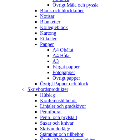
Övrigt Måla och pyssla
Block och blockkuber
Notisar
Blanketter
Kollegieblock
Kartong
Etiketter
Papper
A4 Ohålat
A4 Hålat
A3
Färgat papper
Fotopapper
Övrigt papper
Övrigt Papper och block
Skrivbordsprodukter
Hålslag
Konferenstillbehör
Linjaler och gradskivor
Pennfodral
Penn- och prylställ
Saxar och knivar
Skrivunderlägg
Stämplar och tillbehör
Övrigt Skrivbordsprodukter