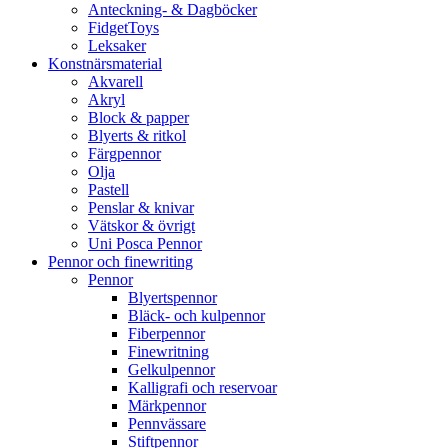
Anteckning- & Dagböcker
FidgetToys
Leksaker
Konstnärsmaterial
Akvarell
Akryl
Block & papper
Blyerts & ritkol
Färgpennor
Olja
Pastell
Penslar & knivar
Vätskor & övrigt
Uni Posca Pennor
Pennor och finewriting
Pennor
Blyertspennor
Bläck- och kulpennor
Fiberpennor
Finewritning
Gelkulpennor
Kalligrafi och reservoar
Märkpennor
Pennvässare
Stiftpennor