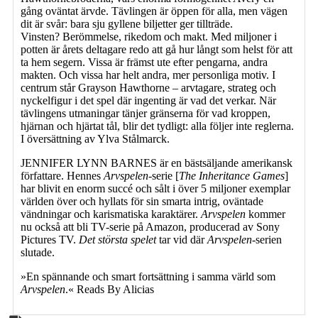
gång oväntat ärvde. Tävlingen är öppen för alla, men vägen
dit är svår: bara sju gyllene biljetter ger tillträde.
Vinsten? Berömmelse, rikedom och makt. Med miljoner i
potten är årets deltagare redo att gå hur långt som helst för att
ta hem segern. Vissa är främst ute efter pengarna, andra
makten. Och vissa har helt andra, mer personliga motiv. I
centrum står Grayson Hawthorne – arvtagare, strateg och
nyckelfigur i det spel där ingenting är vad det verkar. När
tävlingens utmaningar tänjer gränserna för vad kroppen,
hjärnan och hjärtat tål, blir det tydligt: alla följer inte reglerna.
I översättning av Ylva Stålmarck.
JENNIFER LYNN BARNES är en bästsäljande amerikansk
författare. Hennes
Arvspelen
-serie [
The Inheritance Games
]
har blivit en enorm succé och sålt i över 5 miljoner exemplar
världen över och hyllats för sin smarta intrig, oväntade
vändningar och karismatiska karaktärer.
Arvspelen
kommer
nu också att bli TV-serie på Amazon, producerad av Sony
Pictures TV.
Det största spelet
tar vid där
Arvspelen
-serien
slutade.
»En spännande och smart fortsättning i samma värld som
Arvspelen
.« Reads By Alicias