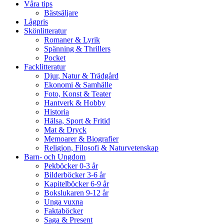
Våra tips
Bästsäljare
Lågpris
Skönlitteratur
Romaner & Lyrik
Spänning & Thrillers
Pocket
Facklitteratur
Djur, Natur & Trädgård
Ekonomi & Samhälle
Foto, Konst & Teater
Hantverk & Hobby
Historia
Hälsa, Sport & Fritid
Mat & Dryck
Memoarer & Biografier
Religion, Filosofi & Naturvetenskap
Barn- och Ungdom
Pekböcker 0-3 år
Bilderböcker 3-6 år
Kapitelböcker 6-9 år
Bokslukaren 9-12 år
Unga vuxna
Faktaböcker
Saga & Present