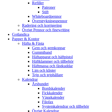
Refiller
Patroner
Stift
Whiteboardpennor
Överstrykningspennor
Radering och korrigering
Övrigt Pennor och finewriting
Gotlandica
Papper & Kontor
Häfta & Fästa
Gem och gemkoppar
Gummiband
Häftapparat och häftpistol
Häftklammer och tillbehör
Häftmassa och fästkuddar
Lim och klister
Tejp och tejphållare
Kalendrar
Årsbundet
Bordskalender
Fickkalender
Väggkalender
Filofax
Systemkalendrar och tillbehör
Övrigt Kalendrar