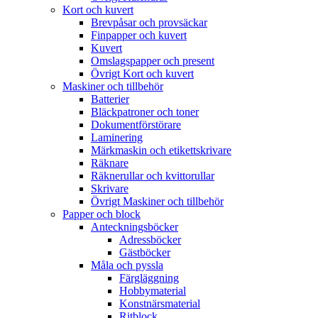
Kort och kuvert
Brevpåsar och provsäckar
Finpapper och kuvert
Kuvert
Omslagspapper och present
Övrigt Kort och kuvert
Maskiner och tillbehör
Batterier
Bläckpatroner och toner
Dokumentförstörare
Laminering
Märkmaskin och etikettskrivare
Räknare
Räknerullar och kvittorullar
Skrivare
Övrigt Maskiner och tillbehör
Papper och block
Anteckningsböcker
Adressböcker
Gästböcker
Måla och pyssla
Färgläggning
Hobbymaterial
Konstnärsmaterial
Ritblock