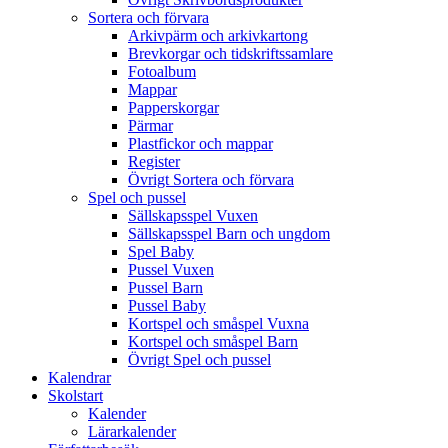
Sortera och förvara
Arkivpärm och arkivkartong
Brevkorgar och tidskriftssamlare
Fotoalbum
Mappar
Papperskorgar
Pärmar
Plastfickor och mappar
Register
Övrigt Sortera och förvara
Spel och pussel
Sällskapsspel Vuxen
Sällskapsspel Barn och ungdom
Spel Baby
Pussel Vuxen
Pussel Barn
Pussel Baby
Kortspel och småspel Vuxna
Kortspel och småspel Barn
Övrigt Spel och pussel
Kalendrar
Skolstart
Kalender
Lärarkalender