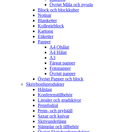
Övrigt Måla och pyssla
Block och blockkuber
Notisar
Blanketter
Kollegieblock
Kartong
Etiketter
Papper
A4 Ohålat
A4 Hålat
A3
Färgat papper
Fotopapper
Övrigt papper
Övrigt Papper och block
Skrivbordsprodukter
Hålslag
Konferenstillbehör
Linjaler och gradskivor
Pennfodral
Penn- och prylställ
Saxar och knivar
Skrivunderlägg
Stämplar och tillbehör
Övrigt Skrivbordsprodukter