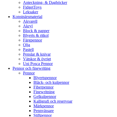
Anteckning- & Dagböcker
FidgetToys
Leksaker
Konstnärsmaterial
Akvarell
Akryl
Block & papper
Blyerts & ritkol
Färgpennor
Olja
Pastell
Penslar & knivar
Vätskor & övrigt
Uni Posca Pennor
Pennor och finewriting
Pennor
Blyertspennor
Bläck- och kulpennor
Fiberpennor
Finewritning
Gelkulpennor
Kalligrafi och reservoar
Märkpennor
Pennvässare
Stiftpennor