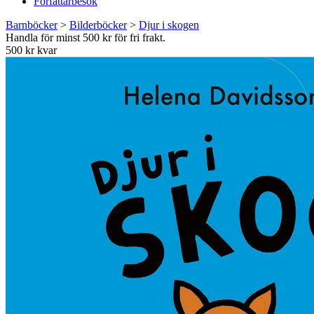
Författarbesök
Barnböcker
>
Bilderböcker
>
Djur i skogen
Handla för minst 500 kr för fri frakt.
500 kr kvar