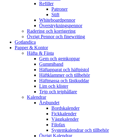
Refiller
Patroner
Stift
Whiteboardpennor
Överstrykningspennor
Radering och korrigering
Övrigt Pennor och finewriting
Gotlandica
Papper & Kontor
Häfta & Fästa
Gem och gemkoppar
Gummiband
Häftapparat och häftpistol
Häftklammer och tillbehör
Häftmassa och fästkuddar
Lim och klister
Tejp och tejphållare
Kalendrar
Årsbundet
Bordskalender
Fickkalender
Väggkalender
Filofax
Systemkalendrar och tillbehör
Övrigt Kalendrar