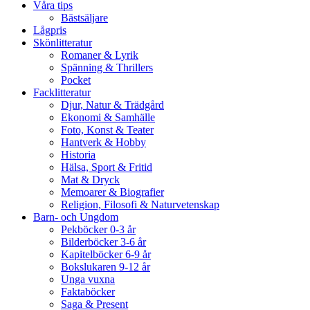
Våra tips
Bästsäljare
Lågpris
Skönlitteratur
Romaner & Lyrik
Spänning & Thrillers
Pocket
Facklitteratur
Djur, Natur & Trädgård
Ekonomi & Samhälle
Foto, Konst & Teater
Hantverk & Hobby
Historia
Hälsa, Sport & Fritid
Mat & Dryck
Memoarer & Biografier
Religion, Filosofi & Naturvetenskap
Barn- och Ungdom
Pekböcker 0-3 år
Bilderböcker 3-6 år
Kapitelböcker 6-9 år
Bokslukaren 9-12 år
Unga vuxna
Faktaböcker
Saga & Present