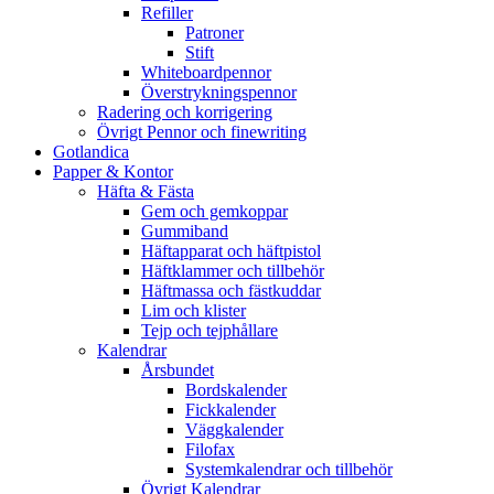
Refiller
Patroner
Stift
Whiteboardpennor
Överstrykningspennor
Radering och korrigering
Övrigt Pennor och finewriting
Gotlandica
Papper & Kontor
Häfta & Fästa
Gem och gemkoppar
Gummiband
Häftapparat och häftpistol
Häftklammer och tillbehör
Häftmassa och fästkuddar
Lim och klister
Tejp och tejphållare
Kalendrar
Årsbundet
Bordskalender
Fickkalender
Väggkalender
Filofax
Systemkalendrar och tillbehör
Övrigt Kalendrar