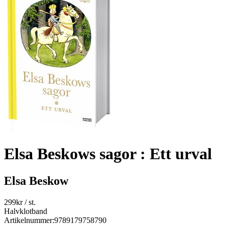
Elsa Beskows sagor : Ett urval
Elsa Beskow
299
kr
/ st.
Halvklotband
Artikelnummer:
9789179758790