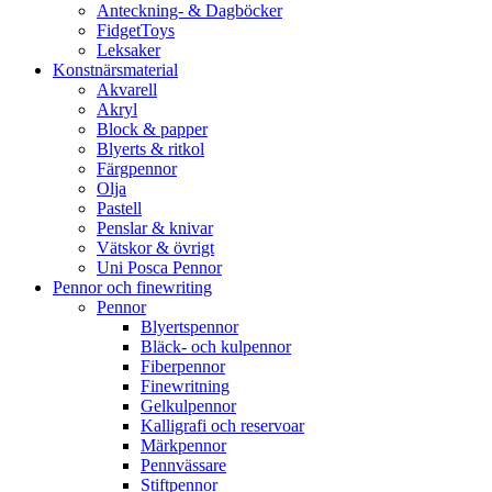
Anteckning- & Dagböcker
FidgetToys
Leksaker
Konstnärsmaterial
Akvarell
Akryl
Block & papper
Blyerts & ritkol
Färgpennor
Olja
Pastell
Penslar & knivar
Vätskor & övrigt
Uni Posca Pennor
Pennor och finewriting
Pennor
Blyertspennor
Bläck- och kulpennor
Fiberpennor
Finewritning
Gelkulpennor
Kalligrafi och reservoar
Märkpennor
Pennvässare
Stiftpennor