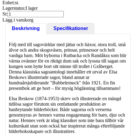
Enhet:
st.
Lagerstatus:
I lager
St:
Lägg i varukorg
Beskrivning
Specifikationer
Följ med till sagovärldar med jättar och häxor, stora troll, små
älvor och andra skogsväsen, prinsar, prinsessor och helt
vanliga barn. Möt byborna i Rutbacka och Randåkra som blir
värsta ovänner för en riktigt dum sak och lyssna till sagan om
kungen som bytte bort sitt minne till trollet i Gråberget.
Denna klassiska sagoantologi innehåller ett urval av Elsa
Beskows illustrerade sagor, bland annat ur
hundraårsjubilerande "Bubbelemuck" från 1921. En fin
presentbok att ge bort – för mysig högläsning tillsammans!
Elsa Beskow (1874-1953) skrev och illustrerade en mängd
tidlösa sagor förutom sin omfattande produktion av
banbrytande bilderböcker. Både sagorna och verserna
genomsyras av hennes varma engagemang för barn, djur och
natur. Hennes verk är idag klassiker som inte bara tillhör vår
kulturskatt utan som också har inspirerat många efterföljande
bilderboksskapare och illustratörer.