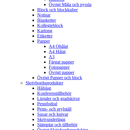
Övrigt Måla och pyssla
Block och blockkuber
Notisar
Blanketter
Kollegieblock
Kartong
Etiketter
Papper
A4 Ohålat
A4 Hålat
A3
Färgat papper
Fotopapper
Övrigt papper
Övrigt Papper och block
Skrivbordsprodukter
Hålslag
Konferenstillbehör
Linjaler och gradskivor
Pennfodral
Penn- och prylställ
Saxar och knivar
Skrivunderlägg
Stämplar och tillbehör
Övrigt Skrivbordsprodukter