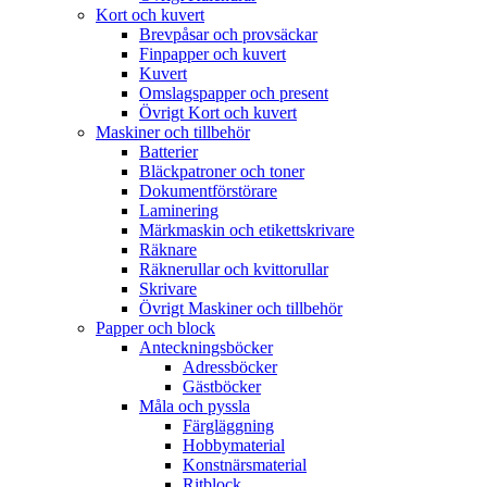
Kort och kuvert
Brevpåsar och provsäckar
Finpapper och kuvert
Kuvert
Omslagspapper och present
Övrigt Kort och kuvert
Maskiner och tillbehör
Batterier
Bläckpatroner och toner
Dokumentförstörare
Laminering
Märkmaskin och etikettskrivare
Räknare
Räknerullar och kvittorullar
Skrivare
Övrigt Maskiner och tillbehör
Papper och block
Anteckningsböcker
Adressböcker
Gästböcker
Måla och pyssla
Färgläggning
Hobbymaterial
Konstnärsmaterial
Ritblock