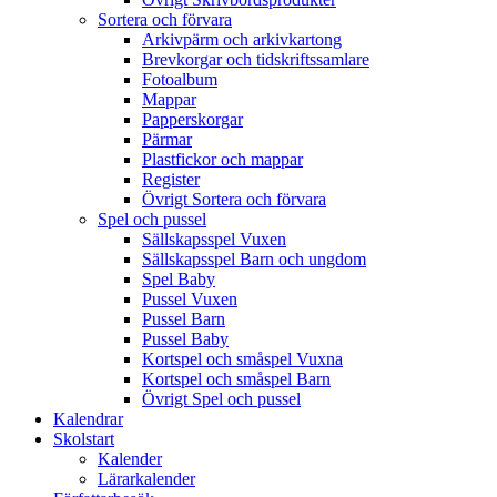
Sortera och förvara
Arkivpärm och arkivkartong
Brevkorgar och tidskriftssamlare
Fotoalbum
Mappar
Papperskorgar
Pärmar
Plastfickor och mappar
Register
Övrigt Sortera och förvara
Spel och pussel
Sällskapsspel Vuxen
Sällskapsspel Barn och ungdom
Spel Baby
Pussel Vuxen
Pussel Barn
Pussel Baby
Kortspel och småspel Vuxna
Kortspel och småspel Barn
Övrigt Spel och pussel
Kalendrar
Skolstart
Kalender
Lärarkalender