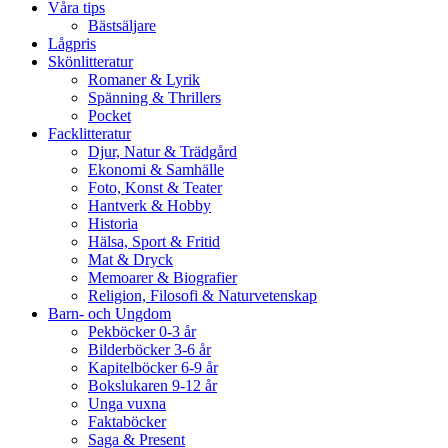
Våra tips
Bästsäljare
Lågpris
Skönlitteratur
Romaner & Lyrik
Spänning & Thrillers
Pocket
Facklitteratur
Djur, Natur & Trädgård
Ekonomi & Samhälle
Foto, Konst & Teater
Hantverk & Hobby
Historia
Hälsa, Sport & Fritid
Mat & Dryck
Memoarer & Biografier
Religion, Filosofi & Naturvetenskap
Barn- och Ungdom
Pekböcker 0-3 år
Bilderböcker 3-6 år
Kapitelböcker 6-9 år
Bokslukaren 9-12 år
Unga vuxna
Faktaböcker
Saga & Present