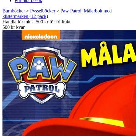
Författarbesök
Barnböcker
>
Pysselböcker
>
Paw Patrol. Målarbok med
klistermärken (12-pack)
Handla för minst 500 kr för fri frakt.
500 kr kvar