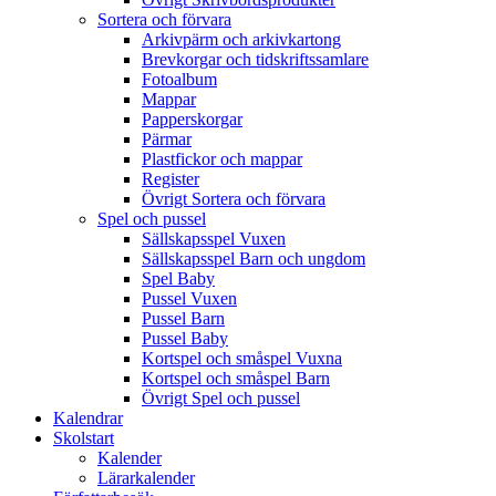
Sortera och förvara
Arkivpärm och arkivkartong
Brevkorgar och tidskriftssamlare
Fotoalbum
Mappar
Papperskorgar
Pärmar
Plastfickor och mappar
Register
Övrigt Sortera och förvara
Spel och pussel
Sällskapsspel Vuxen
Sällskapsspel Barn och ungdom
Spel Baby
Pussel Vuxen
Pussel Barn
Pussel Baby
Kortspel och småspel Vuxna
Kortspel och småspel Barn
Övrigt Spel och pussel
Kalendrar
Skolstart
Kalender
Lärarkalender