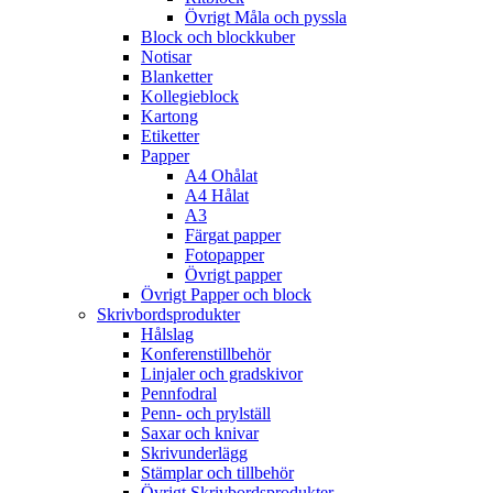
Övrigt Måla och pyssla
Block och blockkuber
Notisar
Blanketter
Kollegieblock
Kartong
Etiketter
Papper
A4 Ohålat
A4 Hålat
A3
Färgat papper
Fotopapper
Övrigt papper
Övrigt Papper och block
Skrivbordsprodukter
Hålslag
Konferenstillbehör
Linjaler och gradskivor
Pennfodral
Penn- och prylställ
Saxar och knivar
Skrivunderlägg
Stämplar och tillbehör
Övrigt Skrivbordsprodukter