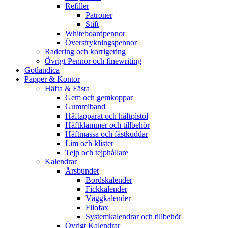
Refiller
Patroner
Stift
Whiteboardpennor
Överstrykningspennor
Radering och korrigering
Övrigt Pennor och finewriting
Gotlandica
Papper & Kontor
Häfta & Fästa
Gem och gemkoppar
Gummiband
Häftapparat och häftpistol
Häftklammer och tillbehör
Häftmassa och fästkuddar
Lim och klister
Tejp och tejphållare
Kalendrar
Årsbundet
Bordskalender
Fickkalender
Väggkalender
Filofax
Systemkalendrar och tillbehör
Övrigt Kalendrar