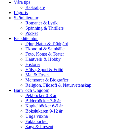
Våra tips
Bästsäljare
Lågpris
Skönlitteratur
Romaner & Lyrik
Spänning & Thrillers
Pocket
Facklitteratur
Djur, Natur & Trädgård
Ekonomi & Samhälle
Foto, Konst & Teater
Hantverk & Hobby
Historia
Hälsa, Sport & Fritid
Mat & Dryck
Memoarer & Biografier
Religion, Filosofi & Naturvetenskap
Barn- och Ungdom
Pekböcker 0-3 år
Bilderböcker 3-6 år
Kapitelböcker 6-9 år
Bokslukaren 9-12 år
Unga vuxna
Faktaböcker
Saga & Present