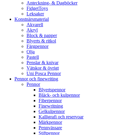
Anteckning- & Dagböcker
FidgetToys
Leksaker
Konstnärsmaterial
Akvarell
Akryl
Block & papper
Blyerts & ritkol
Färgpennor
Olja
Pastell
Penslar & knivar
Vätskor & övrigt
Uni Posca Pennor
Pennor och finewriting
Pennor
Blyertspennor
Bläck- och kulpennor
Fiberpennor
Finewritning
Gelkulpennor
Kalligrafi och reservoar
Märkpennor
Pennvässare
Stiftpennor