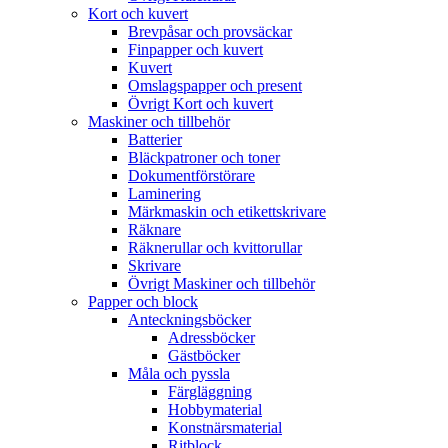
Kort och kuvert
Brevpåsar och provsäckar
Finpapper och kuvert
Kuvert
Omslagspapper och present
Övrigt Kort och kuvert
Maskiner och tillbehör
Batterier
Bläckpatroner och toner
Dokumentförstörare
Laminering
Märkmaskin och etikettskrivare
Räknare
Räknerullar och kvittorullar
Skrivare
Övrigt Maskiner och tillbehör
Papper och block
Anteckningsböcker
Adressböcker
Gästböcker
Måla och pyssla
Färgläggning
Hobbymaterial
Konstnärsmaterial
Ritblock