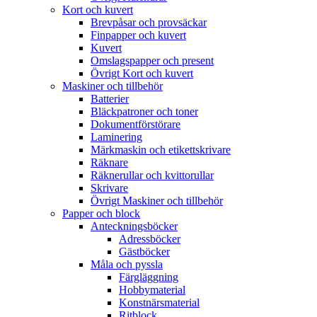
Kort och kuvert
Brevpåsar och provsäckar
Finpapper och kuvert
Kuvert
Omslagspapper och present
Övrigt Kort och kuvert
Maskiner och tillbehör
Batterier
Bläckpatroner och toner
Dokumentförstörare
Laminering
Märkmaskin och etikettskrivare
Räknare
Räknerullar och kvittorullar
Skrivare
Övrigt Maskiner och tillbehör
Papper och block
Anteckningsböcker
Adressböcker
Gästböcker
Måla och pyssla
Färgläggning
Hobbymaterial
Konstnärsmaterial
Ritblock