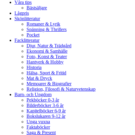
Våra tips
Bästsäljare
Lågpris
Skönlitteratur
Romaner & Lyrik
Spänning & Thrillers
Pocket
Facklitteratur
Djur, Natur & Trädgård
Ekonomi & Samhälle
Foto, Konst & Teater
Hantverk & Hobby
Historia
Hälsa, Sport & Fritid
Mat & Dryck
Memoarer & Biografier
Religion, Filosofi & Naturvetenskap
Barn- och Ungdom
Pekböcker 0-3 år
Bilderböcker 3-6 år
Kapitelböcker 6-9 år
Bokslukaren 9-12 år
Unga vuxna
Faktaböcker
Saga & Present