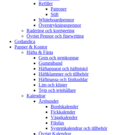
Refiller
Patroner
Stift
Whiteboardpennor
Överstrykningspennor
Radering och korrigering
Övrigt Pennor och finewriting
Gotlandica
Papper & Kontor
Häfta & Fästa
Gem och gemkoppar
Gummiband
Häftapparat och häftpistol
Häftklammer och tillbehör
Häftmassa och fästkuddar
Lim och klister
Tejp och tejphållare
Kalendrar
Årsbundet
Bordskalender
Fickkalender
Väggkalender
Filofax
Systemkalendrar och tillbehör
Övrigt Kalendrar