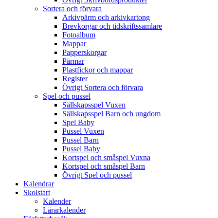
Sortera och förvara
Arkivpärm och arkivkartong
Brevkorgar och tidskriftssamlare
Fotoalbum
Mappar
Papperskorgar
Pärmar
Plastfickor och mappar
Register
Övrigt Sortera och förvara
Spel och pussel
Sällskapsspel Vuxen
Sällskapsspel Barn och ungdom
Spel Baby
Pussel Vuxen
Pussel Barn
Pussel Baby
Kortspel och småspel Vuxna
Kortspel och småspel Barn
Övrigt Spel och pussel
Kalendrar
Skolstart
Kalender
Lärarkalender