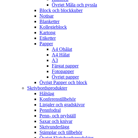
Övrigt Måla och pyssla
Block och blockkuber
Notisar
Blanketter
Kollegieblock
Kartong
Etiketter
Papper
A4 Ohålat
A4 Hålat
A3
Färgat papper
Fotopapper
Övrigt papper
Övrigt Papper och block
Skrivbordsprodukter
Hålslag
Konferenstillbehör
Linjaler och gradskivor
Pennfodral
Penn- och prylställ
Saxar och knivar
Skrivunderlägg
Stämplar och tillbehör
Övrigt Skrivbordsprodukter