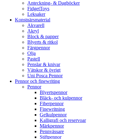
Anteckning- & Dagböcker
FidgetToys
Leksaker
Konstnärsmaterial
Akvarell
Akryl
Block & papper
Blyerts & ritkol
Färgpennor
Olja
Pastell
Penslar & knivar
Vätskor & övrigt
Uni Posca Pennor
Pennor och finewriting
Pennor
Blyertspennor
Bläck- och kulpennor
Fiberpennor
Finewritning
Gelkulpennor
Kalligrafi och reservoar
Märkpennor
Pennvässare
Stiftpennor