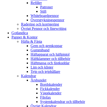
Refiller
Patroner
Stift
Whiteboardpennor
Överstrykningspennor
Radering och korrigering
Övrigt Pennor och finewriting
Gotlandica
Papper & Kontor
Häfta & Fästa
Gem och gemkoppar
Gummiband
Häftapparat och häftpistol
Häftklammer och tillbehör
Häftmassa och fästkuddar
Lim och klister
Tejp och tejphållare
Kalendrar
Årsbundet
Bordskalender
Fickkalender
Väggkalender
Filofax
Systemkalendrar och tillbehör
Övrigt Kalendrar