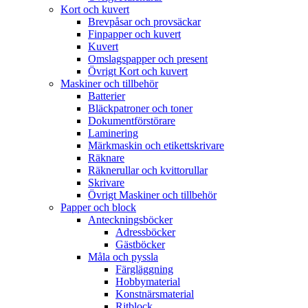
Kort och kuvert
Brevpåsar och provsäckar
Finpapper och kuvert
Kuvert
Omslagspapper och present
Övrigt Kort och kuvert
Maskiner och tillbehör
Batterier
Bläckpatroner och toner
Dokumentförstörare
Laminering
Märkmaskin och etikettskrivare
Räknare
Räknerullar och kvittorullar
Skrivare
Övrigt Maskiner och tillbehör
Papper och block
Anteckningsböcker
Adressböcker
Gästböcker
Måla och pyssla
Färgläggning
Hobbymaterial
Konstnärsmaterial
Ritblock