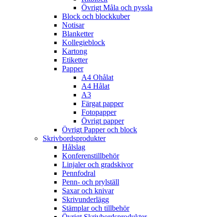
Övrigt Måla och pyssla
Block och blockkuber
Notisar
Blanketter
Kollegieblock
Kartong
Etiketter
Papper
A4 Ohålat
A4 Hålat
A3
Färgat papper
Fotopapper
Övrigt papper
Övrigt Papper och block
Skrivbordsprodukter
Hålslag
Konferenstillbehör
Linjaler och gradskivor
Pennfodral
Penn- och prylställ
Saxar och knivar
Skrivunderlägg
Stämplar och tillbehör
Övrigt Skrivbordsprodukter