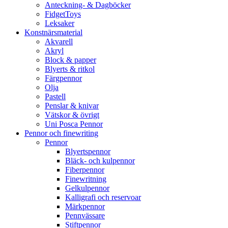
Anteckning- & Dagböcker
FidgetToys
Leksaker
Konstnärsmaterial
Akvarell
Akryl
Block & papper
Blyerts & ritkol
Färgpennor
Olja
Pastell
Penslar & knivar
Vätskor & övrigt
Uni Posca Pennor
Pennor och finewriting
Pennor
Blyertspennor
Bläck- och kulpennor
Fiberpennor
Finewritning
Gelkulpennor
Kalligrafi och reservoar
Märkpennor
Pennvässare
Stiftpennor