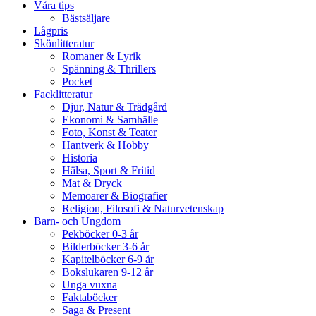
Våra tips
Bästsäljare
Lågpris
Skönlitteratur
Romaner & Lyrik
Spänning & Thrillers
Pocket
Facklitteratur
Djur, Natur & Trädgård
Ekonomi & Samhälle
Foto, Konst & Teater
Hantverk & Hobby
Historia
Hälsa, Sport & Fritid
Mat & Dryck
Memoarer & Biografier
Religion, Filosofi & Naturvetenskap
Barn- och Ungdom
Pekböcker 0-3 år
Bilderböcker 3-6 år
Kapitelböcker 6-9 år
Bokslukaren 9-12 år
Unga vuxna
Faktaböcker
Saga & Present