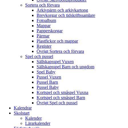
Sortera och förvara
Arkivpärm och arkivkartong
Brevkorgar och tidskriftssamlare
Fotoalbum
Mappar
Papperskorgar
Pärmar
Plastfickor och mappar
Register
Övrigt Sortera och förvara
Spel och pussel
Sällskapsspel Vuxen
Sällskapsspel Barn och ungdom
Spel Baby
Pussel Vuxen
Pussel Barn
Pussel Baby
Kortspel och småspel Vuxna
Kortspel och småspel Barn
Övrigt Spel och pussel
Kalendrar
Skolstart
Kalender
Lärarkalender