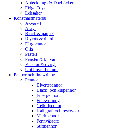
Anteckning- & Dagböcker
FidgetToys
Leksaker
Konstnärsmaterial
Akvarell
Akryl
Block & papper
Blyerts & ritkol
Färgpennor
Olja
Pastell
Penslar & knivar
Vätskor & övrigt
Uni Posca Pennor
Pennor och finewriting
Pennor
Blyertspennor
Bläck- och kulpennor
Fiberpennor
Finewritning
Gelkulpennor
Kalligrafi och reservoar
Märkpennor
Pennvässare
Stiftpennor