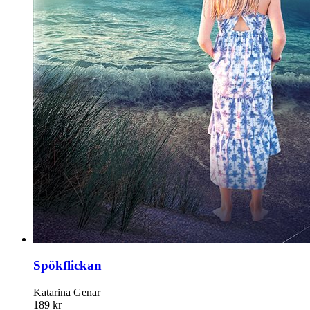
Spökflickan
Katarina Genar
189 kr