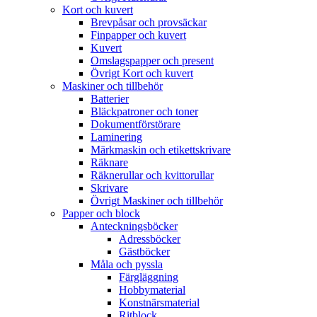
Kort och kuvert
Brevpåsar och provsäckar
Finpapper och kuvert
Kuvert
Omslagspapper och present
Övrigt Kort och kuvert
Maskiner och tillbehör
Batterier
Bläckpatroner och toner
Dokumentförstörare
Laminering
Märkmaskin och etikettskrivare
Räknare
Räknerullar och kvittorullar
Skrivare
Övrigt Maskiner och tillbehör
Papper och block
Anteckningsböcker
Adressböcker
Gästböcker
Måla och pyssla
Färgläggning
Hobbymaterial
Konstnärsmaterial
Ritblock