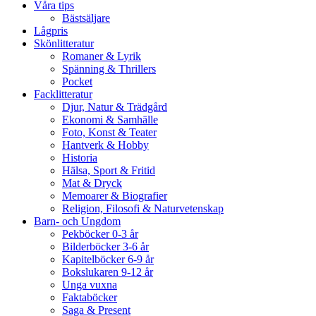
Våra tips
Bästsäljare
Lågpris
Skönlitteratur
Romaner & Lyrik
Spänning & Thrillers
Pocket
Facklitteratur
Djur, Natur & Trädgård
Ekonomi & Samhälle
Foto, Konst & Teater
Hantverk & Hobby
Historia
Hälsa, Sport & Fritid
Mat & Dryck
Memoarer & Biografier
Religion, Filosofi & Naturvetenskap
Barn- och Ungdom
Pekböcker 0-3 år
Bilderböcker 3-6 år
Kapitelböcker 6-9 år
Bokslukaren 9-12 år
Unga vuxna
Faktaböcker
Saga & Present