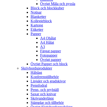
Övrigt Måla och pyssla
Block och blockkuber
Notisar
Blanketter
Kollegieblock
Kartong
Etiketter
Papper
A4 Ohålat
A4 Hålat
A3
Färgat papper
Fotopapper
Övrigt papper
Övrigt Papper och block
Skrivbordsprodukter
Hålslag
Konferenstillbehör
Linjaler och gradskivor
Pennfodral
Penn- och prylställ
Saxar och knivar
Skrivunderlägg
Stämplar och tillbehör
Övrigt Skrivbordsprodukter