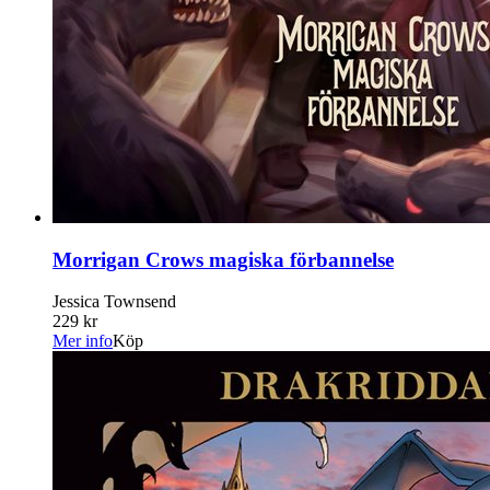
Morrigan Crows magiska förbannelse
Jessica Townsend
229 kr
Mer info
Köp