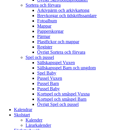
Sortera och förvara
Arkivpärm och arkivkartong
Brevkorgar och tidskriftssamlare
Fotoalbum
Mappar
Papperskorgar
Pärmar
Plastfickor och mappar
Register
Övrigt Sortera och förvara
Spel och pussel
Sällskapsspel Vuxen
Sällskapsspel Barn och ungdom
Spel Baby
Pussel Vuxen
Pussel Barn
Pussel Baby
Kortspel och småspel Vuxna
Kortspel och småspel Barn
Övrigt Spel och pussel
Kalendrar
Skolstart
Kalender
Lärarkalender