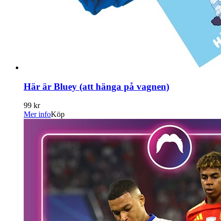
Här är Bluey (att hänga på vagnen)
99 kr
Mer info
Köp