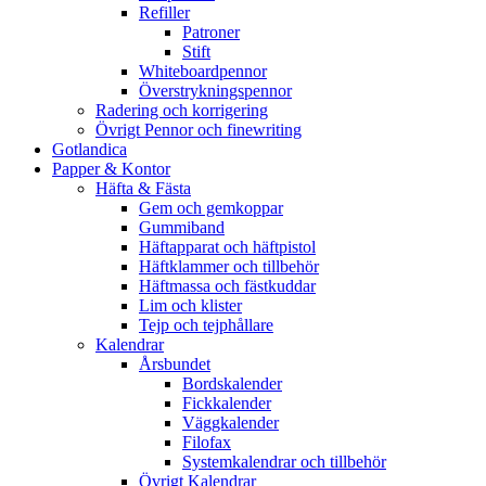
Refiller
Patroner
Stift
Whiteboardpennor
Överstrykningspennor
Radering och korrigering
Övrigt Pennor och finewriting
Gotlandica
Papper & Kontor
Häfta & Fästa
Gem och gemkoppar
Gummiband
Häftapparat och häftpistol
Häftklammer och tillbehör
Häftmassa och fästkuddar
Lim och klister
Tejp och tejphållare
Kalendrar
Årsbundet
Bordskalender
Fickkalender
Väggkalender
Filofax
Systemkalendrar och tillbehör
Övrigt Kalendrar