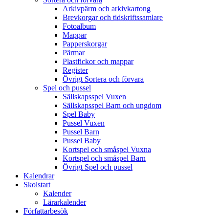
Arkivpärm och arkivkartong
Brevkorgar och tidskriftssamlare
Fotoalbum
Mappar
Papperskorgar
Pärmar
Plastfickor och mappar
Register
Övrigt Sortera och förvara
Spel och pussel
Sällskapsspel Vuxen
Sällskapsspel Barn och ungdom
Spel Baby
Pussel Vuxen
Pussel Barn
Pussel Baby
Kortspel och småspel Vuxna
Kortspel och småspel Barn
Övrigt Spel och pussel
Kalendrar
Skolstart
Kalender
Lärarkalender
Författarbesök