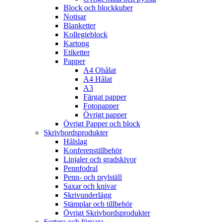
Block och blockkuber
Notisar
Blanketter
Kollegieblock
Kartong
Etiketter
Papper
A4 Ohålat
A4 Hålat
A3
Färgat papper
Fotopapper
Övrigt papper
Övrigt Papper och block
Skrivbordsprodukter
Hålslag
Konferenstillbehör
Linjaler och gradskivor
Pennfodral
Penn- och prylställ
Saxar och knivar
Skrivunderlägg
Stämplar och tillbehör
Övrigt Skrivbordsprodukter
Sortera och förvara