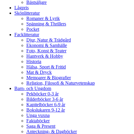
Bästsäljare
Lågpris
Skönlitteratur
Romaner & Lyrik
Spänning & Thrillers
Pocket
Facklitteratur
Djur, Natur & Trädgård
Ekonomi & Samhälle
Foto, Konst & Teater
Hantverk & Hobby
Historia
Hälsa, Sport & Fritid
Mat & Dryck
Memoarer & Biografier
Religion, Filosofi & Naturvetenskap
Barn- och Ungdom
Pekböcker 0-3 år
Bilderböcker 3-6 år
Kapitelböcker 6-9 år
Bokslukaren 9-12 år
Unga vuxna
Faktaböcker
Saga & Present
Anteckning- & Dagböcker