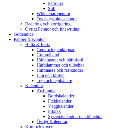
Patroner
Stift
Whiteboardpennor
Överstrykningspennor
Radering och korrigering
Övrigt Pennor och finewriting
Gotlandica
Papper & Kontor
Häfta & Fästa
Gem och gemkoppar
Gummiband
Häftapparat och häftpistol
Häftklammer och tillbehör
Häftmassa och fästkuddar
Lim och klister
Tejp och tejphållare
Kalendrar
Årsbundet
Bordskalender
Fickkalender
Väggkalender
Filofax
Systemkalendrar och tillbehör
Övrigt Kalendrar
Kort och kuvert