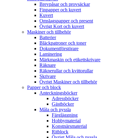
Brevpåsar och provsäckar
Finpapper och kuvert
Kuvert
Omslagspapper och present
Övrigt Kort och kuvert
Maskiner och tillbehör
Batterier
Bläckpatroner och toner
Dokumentförstörare
Laminering
Märkmaskin och etikettskrivare
Räknare
Räknerullar och kvittorullar
Skrivare
Övrigt Maskiner och tillbehör
Papper och block
Anteckningsböcker
Adressböcker
Gästböcker
Måla och pyssla
Färgläggning
Hobbymaterial
Konstnärsmaterial
Ritblock
Övrigt Måla och pyssla