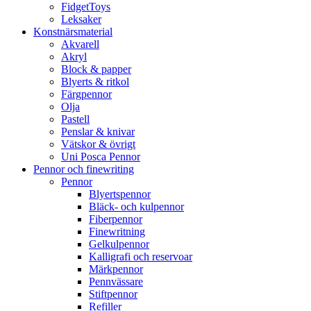
FidgetToys
Leksaker
Konstnärsmaterial
Akvarell
Akryl
Block & papper
Blyerts & ritkol
Färgpennor
Olja
Pastell
Penslar & knivar
Vätskor & övrigt
Uni Posca Pennor
Pennor och finewriting
Pennor
Blyertspennor
Bläck- och kulpennor
Fiberpennor
Finewritning
Gelkulpennor
Kalligrafi och reservoar
Märkpennor
Pennvässare
Stiftpennor
Refiller