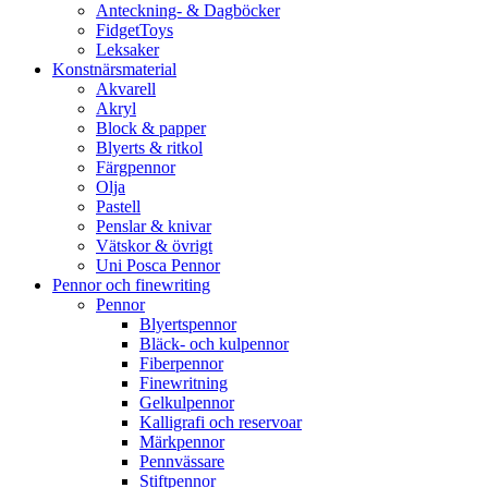
Anteckning- & Dagböcker
FidgetToys
Leksaker
Konstnärsmaterial
Akvarell
Akryl
Block & papper
Blyerts & ritkol
Färgpennor
Olja
Pastell
Penslar & knivar
Vätskor & övrigt
Uni Posca Pennor
Pennor och finewriting
Pennor
Blyertspennor
Bläck- och kulpennor
Fiberpennor
Finewritning
Gelkulpennor
Kalligrafi och reservoar
Märkpennor
Pennvässare
Stiftpennor