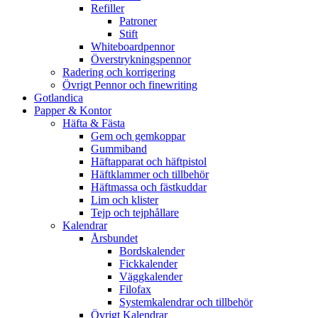
Refiller
Patroner
Stift
Whiteboardpennor
Överstrykningspennor
Radering och korrigering
Övrigt Pennor och finewriting
Gotlandica
Papper & Kontor
Häfta & Fästa
Gem och gemkoppar
Gummiband
Häftapparat och häftpistol
Häftklammer och tillbehör
Häftmassa och fästkuddar
Lim och klister
Tejp och tejphållare
Kalendrar
Årsbundet
Bordskalender
Fickkalender
Väggkalender
Filofax
Systemkalendrar och tillbehör
Övrigt Kalendrar