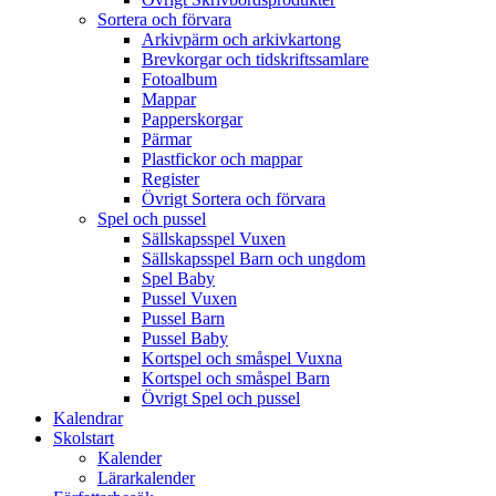
Sortera och förvara
Arkivpärm och arkivkartong
Brevkorgar och tidskriftssamlare
Fotoalbum
Mappar
Papperskorgar
Pärmar
Plastfickor och mappar
Register
Övrigt Sortera och förvara
Spel och pussel
Sällskapsspel Vuxen
Sällskapsspel Barn och ungdom
Spel Baby
Pussel Vuxen
Pussel Barn
Pussel Baby
Kortspel och småspel Vuxna
Kortspel och småspel Barn
Övrigt Spel och pussel
Kalendrar
Skolstart
Kalender
Lärarkalender