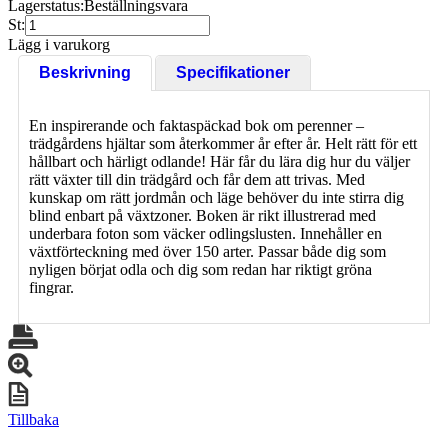
Lagerstatus:
Beställningsvara
St:
Lägg i varukorg
Beskrivning
Specifikationer
En inspirerande och faktaspäckad bok om perenner –
trädgårdens hjältar som återkommer år efter år. Helt rätt för ett
hållbart och härligt odlande! Här får du lära dig hur du väljer
rätt växter till din trädgård och får dem att trivas. Med
kunskap om rätt jordmån och läge behöver du inte stirra dig
blind enbart på växtzoner. Boken är rikt illustrerad med
underbara foton som väcker odlingslusten. Innehåller en
växtförteckning med över 150 arter. Passar både dig som
nyligen börjat odla och dig som redan har riktigt gröna
fingrar.
Tillbaka