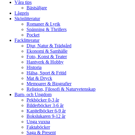
Våra tips
Bästsäljare
Lågpris
Skönlitteratur
Romaner & Lyrik
Spänning & Thrillers
Pocket
Facklitteratur
Djur, Natur & Trädgård
Ekonomi & Samhälle
Foto, Konst & Teater
Hantverk & Hobby
Historia
Hälsa, Sport & Fritid
Mat & Dryck
Memoarer & Biografier
Religion, Filosofi & Naturvetenskap
Barn- och Ungdom
Pekböcker 0-3 år
Bilderböcker 3-6 år
Kapitelböcker 6-9 år
Bokslukaren 9-12 år
Unga vuxna
Faktaböcker
Saga & Present