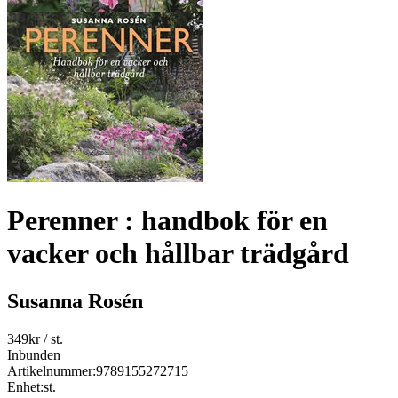
Perenner : handbok för en
vacker och hållbar trädgård
Susanna Rosén
349
kr
/ st.
Inbunden
Artikelnummer:
9789155272715
Enhet:
st.