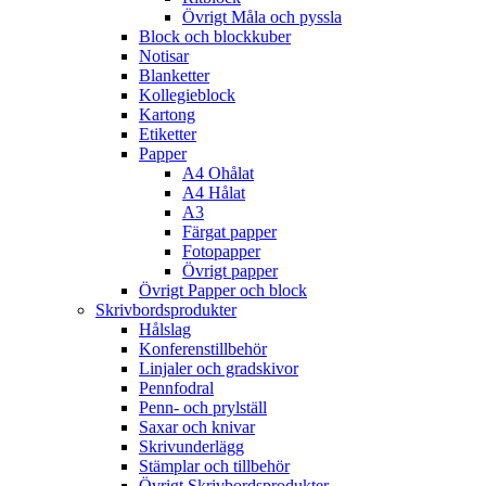
Övrigt Måla och pyssla
Block och blockkuber
Notisar
Blanketter
Kollegieblock
Kartong
Etiketter
Papper
A4 Ohålat
A4 Hålat
A3
Färgat papper
Fotopapper
Övrigt papper
Övrigt Papper och block
Skrivbordsprodukter
Hålslag
Konferenstillbehör
Linjaler och gradskivor
Pennfodral
Penn- och prylställ
Saxar och knivar
Skrivunderlägg
Stämplar och tillbehör
Övrigt Skrivbordsprodukter