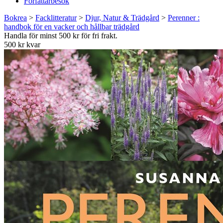
Författarbesök
Bokrea
>
Facklitteratur
>
Djur, Natur & Trädgård
>
Perenner :
handbok för en vacker och hållbar trädgård
Handla för minst 500 kr för fri frakt.
500 kr kvar