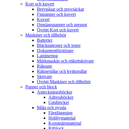
Kort och kuvert
Brevpåsar och provsäckar
Finpapper och kuvert
Kuvert
Omslagspapper och present
Övrigt Kort och kuvert
Maskiner och tillbehör
Batterier
Bläckpatroner och toner
Dokumentförstörare
Laminering
Märkmaskin och etikettskrivare
Räknare
Räknerullar och kvittorullar
Skrivare
Övrigt Maskiner och tillbehör
Papper och block
Anteckningsböcker
Adressböcker
Gästböcker
Måla och pyssla
Färgläggning
Hobbymaterial
Konstnärsmaterial
Ritblock