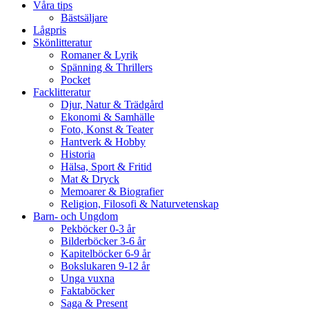
Våra tips
Bästsäljare
Lågpris
Skönlitteratur
Romaner & Lyrik
Spänning & Thrillers
Pocket
Facklitteratur
Djur, Natur & Trädgård
Ekonomi & Samhälle
Foto, Konst & Teater
Hantverk & Hobby
Historia
Hälsa, Sport & Fritid
Mat & Dryck
Memoarer & Biografier
Religion, Filosofi & Naturvetenskap
Barn- och Ungdom
Pekböcker 0-3 år
Bilderböcker 3-6 år
Kapitelböcker 6-9 år
Bokslukaren 9-12 år
Unga vuxna
Faktaböcker
Saga & Present