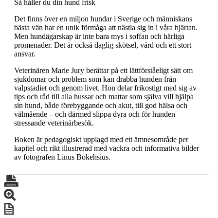
Så håller du din hund frisk
Det finns över en miljon hundar i Sverige och människans
bästa vän har en unik förmåga att nästla sig in i våra hjärtan.
Men hundägarskap är inte bara mys i soffan och härliga
promenader. Det är också daglig skötsel, vård och ett stort
ansvar.
Veterinären Marie Jury berättar på ett lättförståeligt sätt om
sjukdomar och problem som kan drabba hunden från
valpstadiet och genom livet. Hon delar frikostigt med sig av
tips och råd till alla hussar och mattar som själva vill hjälpa
sin hund, både förebyggande och akut, till god hälsa och
välmående – och därmed slippa dyra och för hunden
stressande veterinärbesök.
Boken är pedagogiskt upplagd med ett ämnesområde per
kapitel och rikt illustrerad med vackra och informativa bilder
av fotografen Linus Bokehsius.