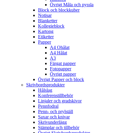
Övrigt Måla och pyssla
Block och blockkuber
Notisar
Blanketter
Kollegieblock
Kartong
Etiketter
Papper
A4 Ohålat
A4 Hålat
A3
Färgat papper
Fotopapper
Övrigt papper
Övrigt Papper och block
Skrivbordsprodukter
Hålslag
Konferenstillbehör
Linjaler och gradskivor
Pennfodral
Penn- och prylställ
Saxar och knivar
Skrivunderlägg
Stämplar och tillbehör
Övrigt Skrivbordsprodukter