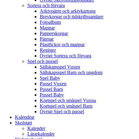
Sortera och förvara
Arkivpärm och arkivkartong
Brevkorgar och tidskriftssamlare
Fotoalbum
Mappar
Papperskorgar
Pärmar
Plastfickor och mappar
Register
Övrigt Sortera och förvara
Spel och pussel
Sällskapsspel Vuxen
Sällskapsspel Barn och ungdom
Spel Baby
Pussel Vuxen
Pussel Barn
Pussel Baby
Kortspel och småspel Vuxna
Kortspel och småspel Barn
Övrigt Spel och pussel
Kalendrar
Skolstart
Kalender
Lärarkalender