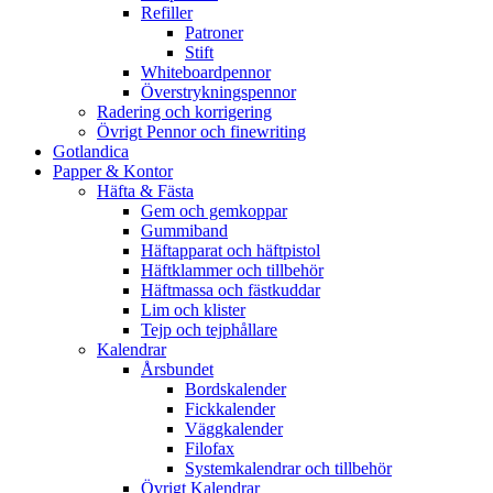
Refiller
Patroner
Stift
Whiteboardpennor
Överstrykningspennor
Radering och korrigering
Övrigt Pennor och finewriting
Gotlandica
Papper & Kontor
Häfta & Fästa
Gem och gemkoppar
Gummiband
Häftapparat och häftpistol
Häftklammer och tillbehör
Häftmassa och fästkuddar
Lim och klister
Tejp och tejphållare
Kalendrar
Årsbundet
Bordskalender
Fickkalender
Väggkalender
Filofax
Systemkalendrar och tillbehör
Övrigt Kalendrar