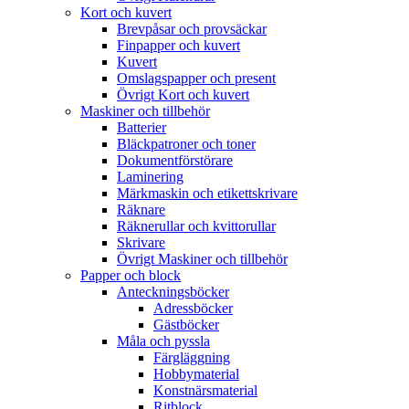
Kort och kuvert
Brevpåsar och provsäckar
Finpapper och kuvert
Kuvert
Omslagspapper och present
Övrigt Kort och kuvert
Maskiner och tillbehör
Batterier
Bläckpatroner och toner
Dokumentförstörare
Laminering
Märkmaskin och etikettskrivare
Räknare
Räknerullar och kvittorullar
Skrivare
Övrigt Maskiner och tillbehör
Papper och block
Anteckningsböcker
Adressböcker
Gästböcker
Måla och pyssla
Färgläggning
Hobbymaterial
Konstnärsmaterial
Ritblock