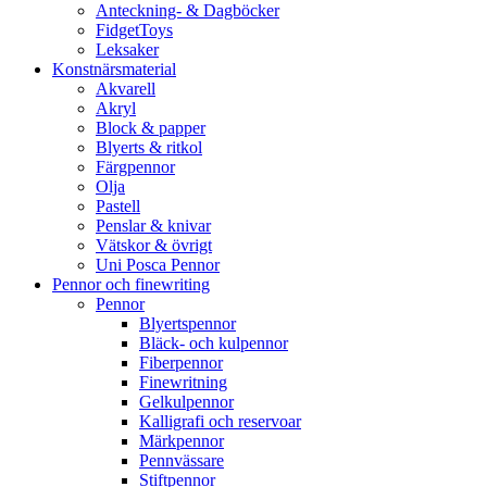
Anteckning- & Dagböcker
FidgetToys
Leksaker
Konstnärsmaterial
Akvarell
Akryl
Block & papper
Blyerts & ritkol
Färgpennor
Olja
Pastell
Penslar & knivar
Vätskor & övrigt
Uni Posca Pennor
Pennor och finewriting
Pennor
Blyertspennor
Bläck- och kulpennor
Fiberpennor
Finewritning
Gelkulpennor
Kalligrafi och reservoar
Märkpennor
Pennvässare
Stiftpennor