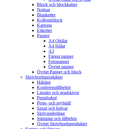
Block och blockkuber
Notisar
Blanketter
Kollegieblock
Kartong
Etiketter
Papper
A4 Ohålat
A4 Hålat
A3
Färgat papper
Fotopapper
Övrigt papper
Övrigt Papper och block
Skrivbordsprodukter
Hålslag
Konferenstillbehör
Linjaler och gradskivor
Pennfodral
Penn- och prylställ
Saxar och knivar
Skrivunderlägg
Stämplar och tillbehör
Övrigt Skrivbordsprodukter
Sortera och förvara