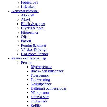
FidgetToys
Leksaker
Konstnärsmaterial
Akvarell
Akryl
Block & papper
Blyerts & ritkol
Färgpennor
Olja
Pastell
Penslar & knivar
Vätskor & övrigt
Uni Posca Pennor
Pennor och finewriting
Pennor
Blyertspennor
Bläck- och kulpennor
Fiberpennor
Finewritning
Gelkulpennor
Kalligrafi och reservoar
Märkpennor
Pennvässare
Stiftpennor
Refiller