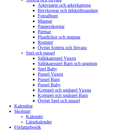
Arkivpärm och arkivkartong
Brevkorgar och tidskriftssamlare
Fotoalbum
Mappar
Papperskorgar
Pärmar
Plastfickor och mappar
Register
Övrigt Sortera och förvara
Spel och pussel
Sällskapsspel Vuxen
Sällskapsspel Barn och ungdom
Spel Baby
Pussel Vuxen
Pussel Barn
Pussel Baby
Kortspel och småspel Vuxna
Kortspel och småspel Barn
Övrigt Spel och pussel
Kalendrar
Skolstart
Kalender
Lärarkalender
Författarbesök