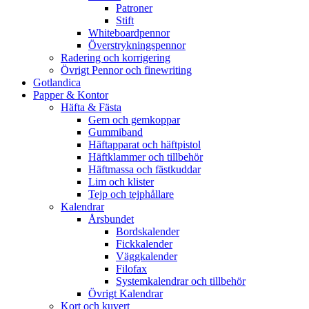
Patroner
Stift
Whiteboardpennor
Överstrykningspennor
Radering och korrigering
Övrigt Pennor och finewriting
Gotlandica
Papper & Kontor
Häfta & Fästa
Gem och gemkoppar
Gummiband
Häftapparat och häftpistol
Häftklammer och tillbehör
Häftmassa och fästkuddar
Lim och klister
Tejp och tejphållare
Kalendrar
Årsbundet
Bordskalender
Fickkalender
Väggkalender
Filofax
Systemkalendrar och tillbehör
Övrigt Kalendrar
Kort och kuvert