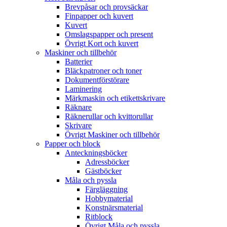
Brevpåsar och provsäckar
Finpapper och kuvert
Kuvert
Omslagspapper och present
Övrigt Kort och kuvert
Maskiner och tillbehör
Batterier
Bläckpatroner och toner
Dokumentförstörare
Laminering
Märkmaskin och etikettskrivare
Räknare
Räknerullar och kvittorullar
Skrivare
Övrigt Maskiner och tillbehör
Papper och block
Anteckningsböcker
Adressböcker
Gästböcker
Måla och pyssla
Färgläggning
Hobbymaterial
Konstnärsmaterial
Ritblock
Övrigt Måla och pyssla