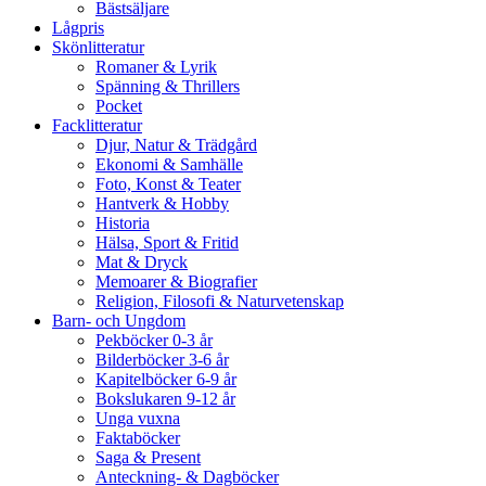
Bästsäljare
Lågpris
Skönlitteratur
Romaner & Lyrik
Spänning & Thrillers
Pocket
Facklitteratur
Djur, Natur & Trädgård
Ekonomi & Samhälle
Foto, Konst & Teater
Hantverk & Hobby
Historia
Hälsa, Sport & Fritid
Mat & Dryck
Memoarer & Biografier
Religion, Filosofi & Naturvetenskap
Barn- och Ungdom
Pekböcker 0-3 år
Bilderböcker 3-6 år
Kapitelböcker 6-9 år
Bokslukaren 9-12 år
Unga vuxna
Faktaböcker
Saga & Present
Anteckning- & Dagböcker