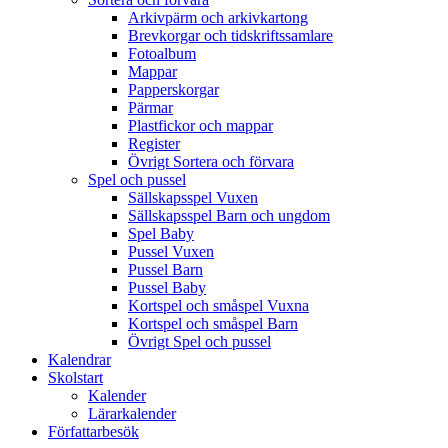
Arkivpärm och arkivkartong
Brevkorgar och tidskriftssamlare
Fotoalbum
Mappar
Papperskorgar
Pärmar
Plastfickor och mappar
Register
Övrigt Sortera och förvara
Spel och pussel
Sällskapsspel Vuxen
Sällskapsspel Barn och ungdom
Spel Baby
Pussel Vuxen
Pussel Barn
Pussel Baby
Kortspel och småspel Vuxna
Kortspel och småspel Barn
Övrigt Spel och pussel
Kalendrar
Skolstart
Kalender
Lärarkalender
Författarbesök