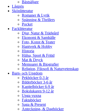
Bästsäljare
Lågpris
Skönlitteratur
Romaner & Lyrik
Spänning & Thrillers
Pocket
Facklitteratur
Djur, Natur & Trädgård
Ekonomi & Samhälle
Foto, Konst & Teater
Hantverk & Hobby
Historia
Hälsa, Sport & Fritid
Mat & Dryck
Memoarer & Biografier
Religion, Filosofi & Naturvetenskap
Barn- och Ungdom
Pekböcker 0-3 år
Bilderböcker 3-6 år
Kapitelböcker 6-9 år
Bokslukaren 9-12 år
Unga vuxna
Faktaböcker
Saga & Present
Anteckning- & Dagböcker