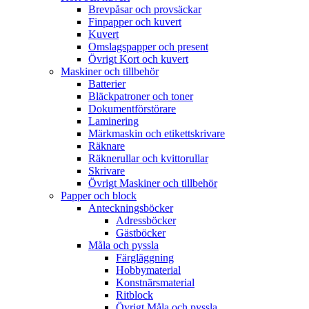
Brevpåsar och provsäckar
Finpapper och kuvert
Kuvert
Omslagspapper och present
Övrigt Kort och kuvert
Maskiner och tillbehör
Batterier
Bläckpatroner och toner
Dokumentförstörare
Laminering
Märkmaskin och etikettskrivare
Räknare
Räknerullar och kvittorullar
Skrivare
Övrigt Maskiner och tillbehör
Papper och block
Anteckningsböcker
Adressböcker
Gästböcker
Måla och pyssla
Färgläggning
Hobbymaterial
Konstnärsmaterial
Ritblock
Övrigt Måla och pyssla