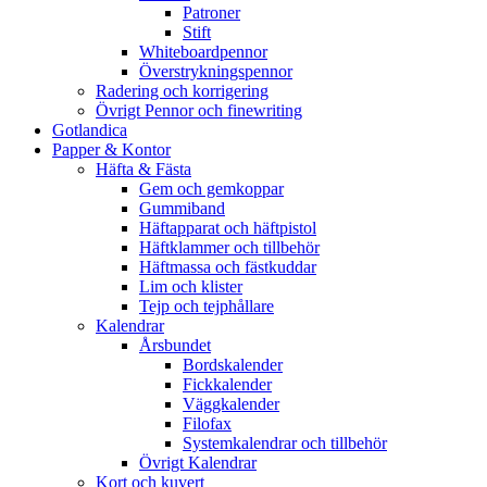
Patroner
Stift
Whiteboardpennor
Överstrykningspennor
Radering och korrigering
Övrigt Pennor och finewriting
Gotlandica
Papper & Kontor
Häfta & Fästa
Gem och gemkoppar
Gummiband
Häftapparat och häftpistol
Häftklammer och tillbehör
Häftmassa och fästkuddar
Lim och klister
Tejp och tejphållare
Kalendrar
Årsbundet
Bordskalender
Fickkalender
Väggkalender
Filofax
Systemkalendrar och tillbehör
Övrigt Kalendrar
Kort och kuvert