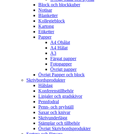
Block och blockkuber
Notisar
Blanketter
Kollegieblock
Kartong
Etiketter
Papper
A4 Ohålat
A4 Hålat
A3
Färgat papper
Fotopapper
Övrigt papper
Övrigt Papper och block
Skrivbordsprodukter
Hålslag
Konferenstillbehör
Linjaler och gradskivor
Pennfodral
Penn- och prylställ
Saxar och knivar
Skrivunderlägg
Stämplar och tillbehör
Övrigt Skrivbordsprodukter
Sortera och förvara