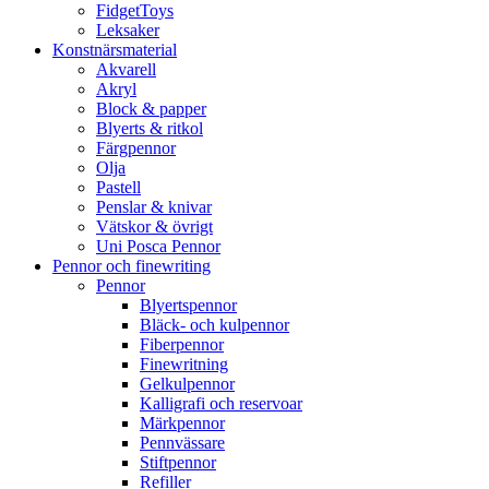
FidgetToys
Leksaker
Konstnärsmaterial
Akvarell
Akryl
Block & papper
Blyerts & ritkol
Färgpennor
Olja
Pastell
Penslar & knivar
Vätskor & övrigt
Uni Posca Pennor
Pennor och finewriting
Pennor
Blyertspennor
Bläck- och kulpennor
Fiberpennor
Finewritning
Gelkulpennor
Kalligrafi och reservoar
Märkpennor
Pennvässare
Stiftpennor
Refiller