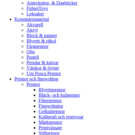
Anteckning- & Dagböcker
FidgetToys
Leksaker
Konstnärsmaterial
Akvarell
Akryl
Block & papper
Blyerts & ritkol
Färgpennor
Olja
Pastell
Penslar & knivar
Vätskor & övrigt
Uni Posca Pennor
Pennor och finewriting
Pennor
Blyertspennor
Bläck- och kulpennor
Fiberpennor
Finewritning
Gelkulpennor
Kalligrafi och reservoar
Märkpennor
Pennvässare
Stiftpennor