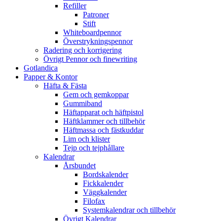
Refiller
Patroner
Stift
Whiteboardpennor
Överstrykningspennor
Radering och korrigering
Övrigt Pennor och finewriting
Gotlandica
Papper & Kontor
Häfta & Fästa
Gem och gemkoppar
Gummiband
Häftapparat och häftpistol
Häftklammer och tillbehör
Häftmassa och fästkuddar
Lim och klister
Tejp och tejphållare
Kalendrar
Årsbundet
Bordskalender
Fickkalender
Väggkalender
Filofax
Systemkalendrar och tillbehör
Övrigt Kalendrar