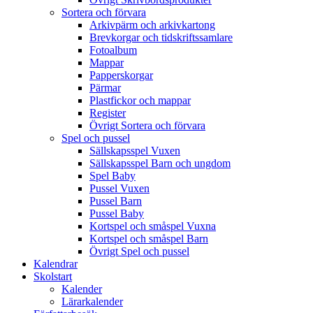
Sortera och förvara
Arkivpärm och arkivkartong
Brevkorgar och tidskriftssamlare
Fotoalbum
Mappar
Papperskorgar
Pärmar
Plastfickor och mappar
Register
Övrigt Sortera och förvara
Spel och pussel
Sällskapsspel Vuxen
Sällskapsspel Barn och ungdom
Spel Baby
Pussel Vuxen
Pussel Barn
Pussel Baby
Kortspel och småspel Vuxna
Kortspel och småspel Barn
Övrigt Spel och pussel
Kalendrar
Skolstart
Kalender
Lärarkalender