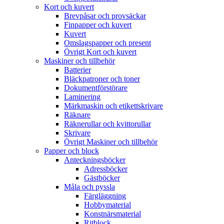
Kort och kuvert
Brevpåsar och provsäckar
Finpapper och kuvert
Kuvert
Omslagspapper och present
Övrigt Kort och kuvert
Maskiner och tillbehör
Batterier
Bläckpatroner och toner
Dokumentförstörare
Laminering
Märkmaskin och etikettskrivare
Räknare
Räknerullar och kvittorullar
Skrivare
Övrigt Maskiner och tillbehör
Papper och block
Anteckningsböcker
Adressböcker
Gästböcker
Måla och pyssla
Färgläggning
Hobbymaterial
Konstnärsmaterial
Ritblock