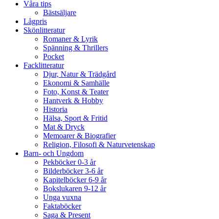
Våra tips
Bästsäljare
Lågpris
Skönlitteratur
Romaner & Lyrik
Spänning & Thrillers
Pocket
Facklitteratur
Djur, Natur & Trädgård
Ekonomi & Samhälle
Foto, Konst & Teater
Hantverk & Hobby
Historia
Hälsa, Sport & Fritid
Mat & Dryck
Memoarer & Biografier
Religion, Filosofi & Naturvetenskap
Barn- och Ungdom
Pekböcker 0-3 år
Bilderböcker 3-6 år
Kapitelböcker 6-9 år
Bokslukaren 9-12 år
Unga vuxna
Faktaböcker
Saga & Present