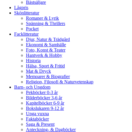
Bästsäljare
Lågpris
Skönlitteratur
Romaner & Lyrik
Spänning & Thrillers
Pocket
Facklitteratur
Djur, Natur & Trädgård
Ekonomi & Samhälle
Foto, Konst & Teater
Hantverk & Hobby
Historia
Hälsa, Sport & Fritid
Mat & Dryck
Memoarer & Biografier
Religion, Filosofi & Naturvetenskap
Barn- och Ungdom
Pekböcker 0-3 år
Bilderböcker 3-6 år
Kapitelböcker 6-9 år
Bokslukaren 9-12 år
Unga vuxna
Faktaböcker
Saga & Present
Anteckning- & Dagböcker