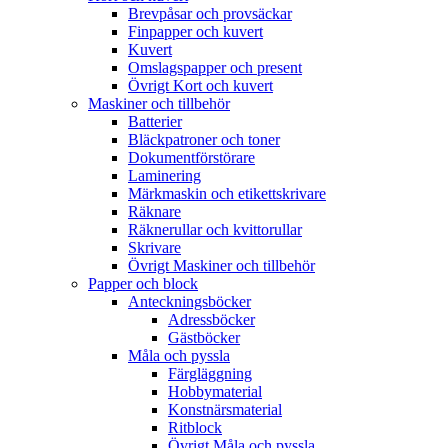
Brevpåsar och provsäckar
Finpapper och kuvert
Kuvert
Omslagspapper och present
Övrigt Kort och kuvert
Maskiner och tillbehör
Batterier
Bläckpatroner och toner
Dokumentförstörare
Laminering
Märkmaskin och etikettskrivare
Räknare
Räknerullar och kvittorullar
Skrivare
Övrigt Maskiner och tillbehör
Papper och block
Anteckningsböcker
Adressböcker
Gästböcker
Måla och pyssla
Färgläggning
Hobbymaterial
Konstnärsmaterial
Ritblock
Övrigt Måla och pyssla