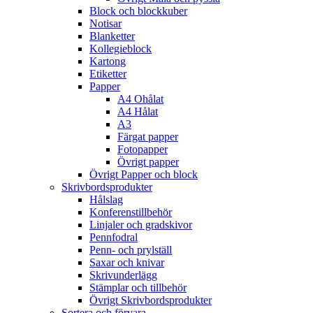
Block och blockkuber
Notisar
Blanketter
Kollegieblock
Kartong
Etiketter
Papper
A4 Ohålat
A4 Hålat
A3
Färgat papper
Fotopapper
Övrigt papper
Övrigt Papper och block
Skrivbordsprodukter
Hålslag
Konferenstillbehör
Linjaler och gradskivor
Pennfodral
Penn- och prylställ
Saxar och knivar
Skrivunderlägg
Stämplar och tillbehör
Övrigt Skrivbordsprodukter
Sortera och förvara