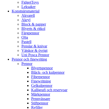
FidgetToys
Leksaker
Konstnärsmaterial
Akvarell
Akryl
Block & papper
Blyerts & ritkol
Färgpennor
Olja
Pastell
Penslar & knivar
Vätskor & övrigt
Uni Posca Pennor
Pennor och finewriting
Pennor
Blyertspennor
Bläck- och kulpennor
Fiberpennor
Finewritning
Gelkulpennor
Kalligrafi och reservoar
Märkpennor
Pennvässare
Stiftpennor
Refiller