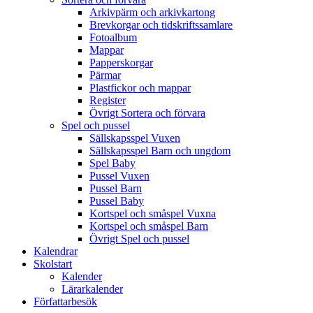
Arkivpärm och arkivkartong
Brevkorgar och tidskriftssamlare
Fotoalbum
Mappar
Papperskorgar
Pärmar
Plastfickor och mappar
Register
Övrigt Sortera och förvara
Spel och pussel
Sällskapsspel Vuxen
Sällskapsspel Barn och ungdom
Spel Baby
Pussel Vuxen
Pussel Barn
Pussel Baby
Kortspel och småspel Vuxna
Kortspel och småspel Barn
Övrigt Spel och pussel
Kalendrar
Skolstart
Kalender
Lärarkalender
Författarbesök