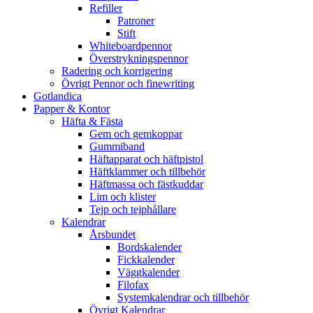
Refiller
Patroner
Stift
Whiteboardpennor
Överstrykningspennor
Radering och korrigering
Övrigt Pennor och finewriting
Gotlandica
Papper & Kontor
Häfta & Fästa
Gem och gemkoppar
Gummiband
Häftapparat och häftpistol
Häftklammer och tillbehör
Häftmassa och fästkuddar
Lim och klister
Tejp och tejphållare
Kalendrar
Årsbundet
Bordskalender
Fickkalender
Väggkalender
Filofax
Systemkalendrar och tillbehör
Övrigt Kalendrar