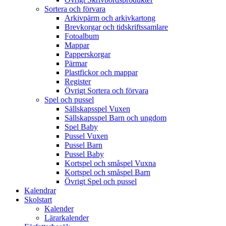
Sortera och förvara
Arkivpärm och arkivkartong
Brevkorgar och tidskriftssamlare
Fotoalbum
Mappar
Papperskorgar
Pärmar
Plastfickor och mappar
Register
Övrigt Sortera och förvara
Spel och pussel
Sällskapsspel Vuxen
Sällskapsspel Barn och ungdom
Spel Baby
Pussel Vuxen
Pussel Barn
Pussel Baby
Kortspel och småspel Vuxna
Kortspel och småspel Barn
Övrigt Spel och pussel
Kalendrar
Skolstart
Kalender
Lärarkalender