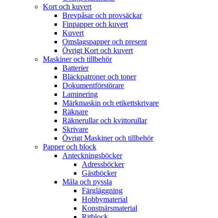
Kort och kuvert
Brevpåsar och provsäckar
Finpapper och kuvert
Kuvert
Omslagspapper och present
Övrigt Kort och kuvert
Maskiner och tillbehör
Batterier
Bläckpatroner och toner
Dokumentförstörare
Laminering
Märkmaskin och etikettskrivare
Räknare
Räknerullar och kvittorullar
Skrivare
Övrigt Maskiner och tillbehör
Papper och block
Anteckningsböcker
Adressböcker
Gästböcker
Måla och pyssla
Färgläggning
Hobbymaterial
Konstnärsmaterial
Ritblock