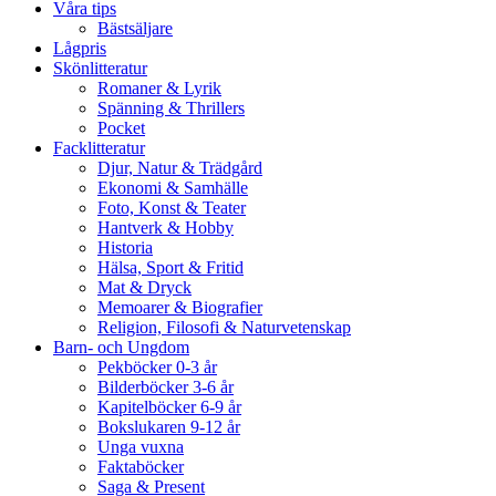
Våra tips
Bästsäljare
Lågpris
Skönlitteratur
Romaner & Lyrik
Spänning & Thrillers
Pocket
Facklitteratur
Djur, Natur & Trädgård
Ekonomi & Samhälle
Foto, Konst & Teater
Hantverk & Hobby
Historia
Hälsa, Sport & Fritid
Mat & Dryck
Memoarer & Biografier
Religion, Filosofi & Naturvetenskap
Barn- och Ungdom
Pekböcker 0-3 år
Bilderböcker 3-6 år
Kapitelböcker 6-9 år
Bokslukaren 9-12 år
Unga vuxna
Faktaböcker
Saga & Present