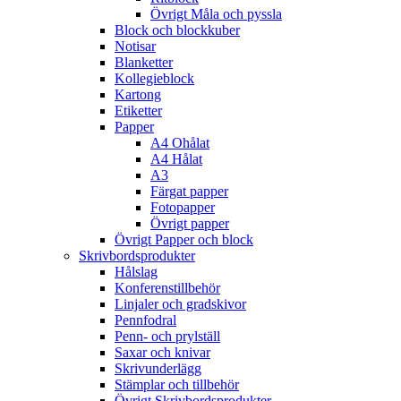
Övrigt Måla och pyssla
Block och blockkuber
Notisar
Blanketter
Kollegieblock
Kartong
Etiketter
Papper
A4 Ohålat
A4 Hålat
A3
Färgat papper
Fotopapper
Övrigt papper
Övrigt Papper och block
Skrivbordsprodukter
Hålslag
Konferenstillbehör
Linjaler och gradskivor
Pennfodral
Penn- och prylställ
Saxar och knivar
Skrivunderlägg
Stämplar och tillbehör
Övrigt Skrivbordsprodukter