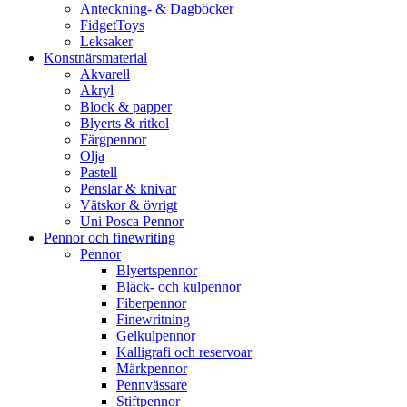
Anteckning- & Dagböcker
FidgetToys
Leksaker
Konstnärsmaterial
Akvarell
Akryl
Block & papper
Blyerts & ritkol
Färgpennor
Olja
Pastell
Penslar & knivar
Vätskor & övrigt
Uni Posca Pennor
Pennor och finewriting
Pennor
Blyertspennor
Bläck- och kulpennor
Fiberpennor
Finewritning
Gelkulpennor
Kalligrafi och reservoar
Märkpennor
Pennvässare
Stiftpennor