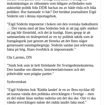
inskränkningar av rättsstaten som tidigare avfärdades som
auktoritär politik från DDR backas nu av både röda och blåa
politiker. Hur hamnade vi här? Det berättar journalisten Eigil
Söderin om i denna reportagebok.
"Eigil Söderin imponerar i boken om den svenska hatkulturen
… Det värsta med att läsa Söderins bok är att jag själv märker
att jag blir förströdd, och det är kusligt. Hans grepp är att
sammanfatta en tioårsperiod av en ny politisk taktik som är
framgångsrik just genom att förneka att det finns något
gemensamt sanningsbegrepp. Söderin samlar just relevanta
fakta på hög. Hans överblick är imponerande."
Ola Larsmo, DN
"Stark bok som är helt förödande för Sverigedemokraterna.
Den handlar om råheten, historierelativismen och det
pöbelvälde som präglar partiet."
Sydsvenskan
"Eigil Söderins bok 'Rädda landet' är en av flera nycklar till
att kunna vända den politiska utvecklingen i Sverige – men
en del måste läsas mellan raderna om det ska ske. Om vi ska
vända utvecklingen måste det rädda landet fatta mod."