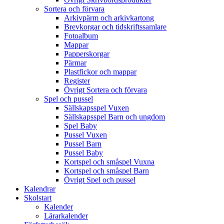
Sortera och förvara
Arkivpärm och arkivkartong
Brevkorgar och tidskriftssamlare
Fotoalbum
Mappar
Papperskorgar
Pärmar
Plastfickor och mappar
Register
Övrigt Sortera och förvara
Spel och pussel
Sällskapsspel Vuxen
Sällskapsspel Barn och ungdom
Spel Baby
Pussel Vuxen
Pussel Barn
Pussel Baby
Kortspel och småspel Vuxna
Kortspel och småspel Barn
Övrigt Spel och pussel
Kalendrar
Skolstart
Kalender
Lärarkalender