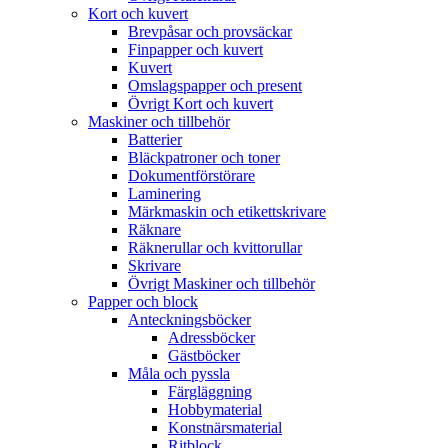
Kort och kuvert
Brevpåsar och provsäckar
Finpapper och kuvert
Kuvert
Omslagspapper och present
Övrigt Kort och kuvert
Maskiner och tillbehör
Batterier
Bläckpatroner och toner
Dokumentförstörare
Laminering
Märkmaskin och etikettskrivare
Räknare
Räknerullar och kvittorullar
Skrivare
Övrigt Maskiner och tillbehör
Papper och block
Anteckningsböcker
Adressböcker
Gästböcker
Måla och pyssla
Färgläggning
Hobbymaterial
Konstnärsmaterial
Ritblock