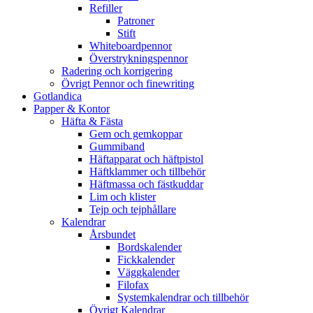
Refiller
Patroner
Stift
Whiteboardpennor
Överstrykningspennor
Radering och korrigering
Övrigt Pennor och finewriting
Gotlandica
Papper & Kontor
Häfta & Fästa
Gem och gemkoppar
Gummiband
Häftapparat och häftpistol
Häftklammer och tillbehör
Häftmassa och fästkuddar
Lim och klister
Tejp och tejphållare
Kalendrar
Årsbundet
Bordskalender
Fickkalender
Väggkalender
Filofax
Systemkalendrar och tillbehör
Övrigt Kalendrar