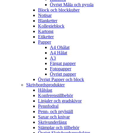
Övrigt Måla och pyssla
Block och blockkuber
Notisar
Blanketter
Kollegieblock
Kartong
Etiketter
Papper
A4 Ohålat
A4 Hålat
A3
Färgat papper
Fotopapper
Övrigt papper
Övrigt Papper och block
Skrivbordsprodukter
Hålslag
Konferenstillbehör
Linjaler och gradskivor
Pennfodral
Penn- och prylställ
Saxar och knivar
Skrivunderlägg
Stämplar och tillbehör
Övrigt Skrivbordsprodukter