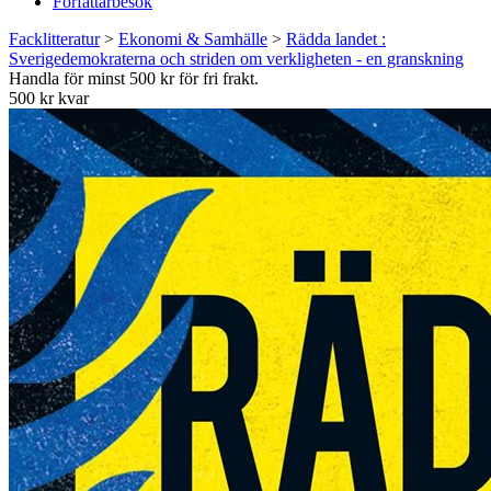
Författarbesök
Facklitteratur
>
Ekonomi & Samhälle
>
Rädda landet :
Sverigedemokraterna och striden om verkligheten - en granskning
Handla för minst 500 kr för fri frakt.
500 kr kvar