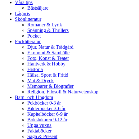
Våra tips
Bästsäljare
Lågpris
Skönlitteratur
Romaner & Lyrik
Spänning & Thrillers
Pocket
Facklitteratur
Djur, Natur & Trädgård
Ekonomi & Samhälle
Foto, Konst & Teater
Hantverk & Hobby
Historia
Hälsa, Sport & Fritid
Mat & Dryck
Memoarer & Biografier
Religion, Filosofi & Naturvetenskap
Barn- och Ungdom
Pekböcker 0-3 år
Bilderböcker 3-6 år
Kapitelböcker 6-9 år
Bokslukaren 9-12 år
Unga vuxna
Faktaböcker
Saga & Present