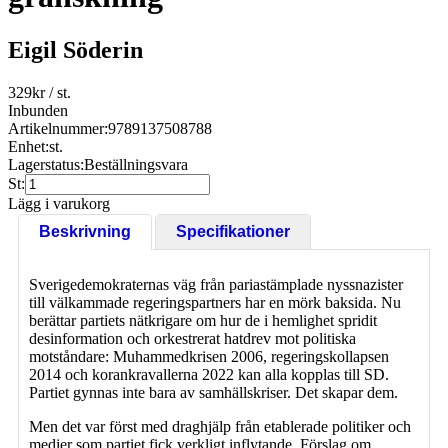
Eigil Söderin
329
kr
/ st.
Inbunden
Artikelnummer:
9789137508788
Enhet:
st.
Lagerstatus:
Beställningsvara
St:
Lägg i varukorg
Beskrivning
Specifikationer
Sverigedemokraternas väg från pariastämplade nyssnazister
till välkammade regeringspartners har en mörk baksida. Nu
berättar partiets nätkrigare om hur de i hemlighet spridit
desinformation och orkestrerat hatdrev mot politiska
motståndare: Muhammedkrisen 2006, regeringskollapsen
2014 och korankravallerna 2022 kan alla kopplas till SD.
Partiet gynnas inte bara av samhällskriser. Det skapar dem.
Men det var först med draghjälp från etablerade politiker och
medier som partiet fick verkligt inflytande. Förslag om