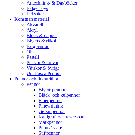
Anteckning- & Dagböcker
FidgetToys
Leksaker
Konstnärsmaterial
Akvarell
Akryl
Block & papper
Blyerts & ritkol
Färgpennor
Olja
Pastell
Penslar & knivar
Vätskor & övrigt
Uni Posca Pennor
Pennor och finewriting
Pennor
Blyertspennor
Bläck- och kulpennor
Fiberpennor
Finewritning
Gelkulpennor
Kalligrafi och reservoar
Märkpennor
Pennvässare
Stiftpennor