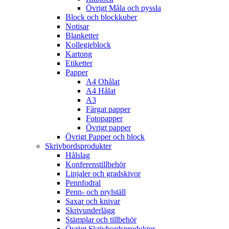
Övrigt Måla och pyssla
Block och blockkuber
Notisar
Blanketter
Kollegieblock
Kartong
Etiketter
Papper
A4 Ohålat
A4 Hålat
A3
Färgat papper
Fotopapper
Övrigt papper
Övrigt Papper och block
Skrivbordsprodukter
Hålslag
Konferenstillbehör
Linjaler och gradskivor
Pennfodral
Penn- och prylställ
Saxar och knivar
Skrivunderlägg
Stämplar och tillbehör
Övrigt Skrivbordsprodukter