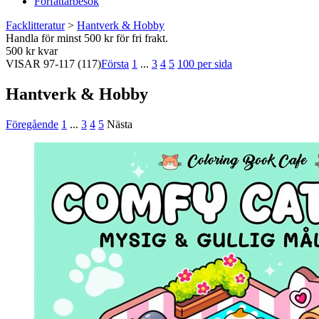
Författarbesök
Facklitteratur
>
Hantverk & Hobby
Handla för minst 500 kr för fri frakt.
500 kr kvar
VISAR
97-117
(117)
Första
1
...
3
4
5
100 per sida
Hantverk & Hobby
Föregående
1
...
3
4
5
Nästa