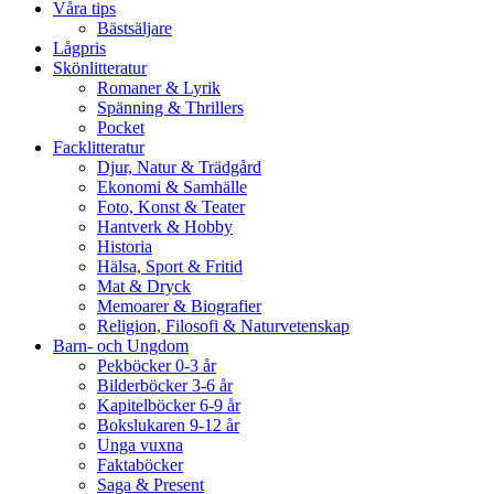
Våra tips
Bästsäljare
Lågpris
Skönlitteratur
Romaner & Lyrik
Spänning & Thrillers
Pocket
Facklitteratur
Djur, Natur & Trädgård
Ekonomi & Samhälle
Foto, Konst & Teater
Hantverk & Hobby
Historia
Hälsa, Sport & Fritid
Mat & Dryck
Memoarer & Biografier
Religion, Filosofi & Naturvetenskap
Barn- och Ungdom
Pekböcker 0-3 år
Bilderböcker 3-6 år
Kapitelböcker 6-9 år
Bokslukaren 9-12 år
Unga vuxna
Faktaböcker
Saga & Present