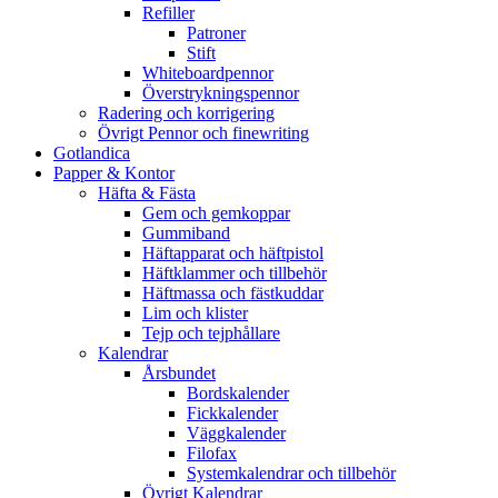
Refiller
Patroner
Stift
Whiteboardpennor
Överstrykningspennor
Radering och korrigering
Övrigt Pennor och finewriting
Gotlandica
Papper & Kontor
Häfta & Fästa
Gem och gemkoppar
Gummiband
Häftapparat och häftpistol
Häftklammer och tillbehör
Häftmassa och fästkuddar
Lim och klister
Tejp och tejphållare
Kalendrar
Årsbundet
Bordskalender
Fickkalender
Väggkalender
Filofax
Systemkalendrar och tillbehör
Övrigt Kalendrar