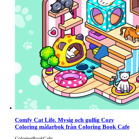
Comfy Cat Life. Mysig och gullig Cozy
Coloring målarbok från Coloring Book Cafe
ColoringBookCafe