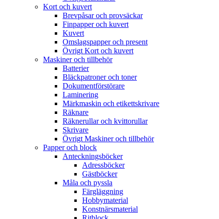
Kort och kuvert
Brevpåsar och provsäckar
Finpapper och kuvert
Kuvert
Omslagspapper och present
Övrigt Kort och kuvert
Maskiner och tillbehör
Batterier
Bläckpatroner och toner
Dokumentförstörare
Laminering
Märkmaskin och etikettskrivare
Räknare
Räknerullar och kvittorullar
Skrivare
Övrigt Maskiner och tillbehör
Papper och block
Anteckningsböcker
Adressböcker
Gästböcker
Måla och pyssla
Färgläggning
Hobbymaterial
Konstnärsmaterial
Ritblock