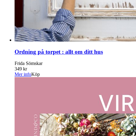
Ordning på torpet : allt om ditt hus
Frida Sömskar
349 kr
Mer info
Köp