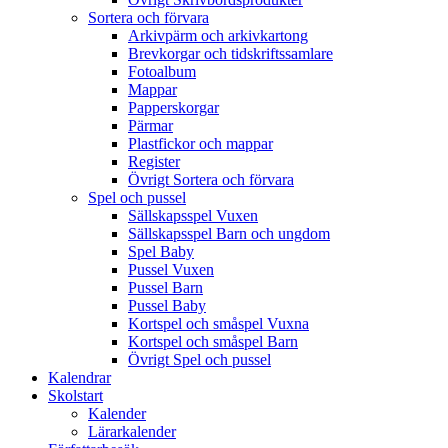
Sortera och förvara
Arkivpärm och arkivkartong
Brevkorgar och tidskriftssamlare
Fotoalbum
Mappar
Papperskorgar
Pärmar
Plastfickor och mappar
Register
Övrigt Sortera och förvara
Spel och pussel
Sällskapsspel Vuxen
Sällskapsspel Barn och ungdom
Spel Baby
Pussel Vuxen
Pussel Barn
Pussel Baby
Kortspel och småspel Vuxna
Kortspel och småspel Barn
Övrigt Spel och pussel
Kalendrar
Skolstart
Kalender
Lärarkalender