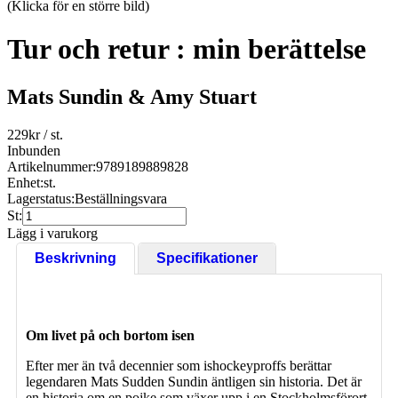
(Klicka för en större bild)
Tur och retur : min berättelse
Mats Sundin & Amy Stuart
229
kr
/ st.
Inbunden
Artikelnummer:
9789189889828
Enhet:
st.
Lagerstatus:
Beställningsvara
St:
Lägg i varukorg
Beskrivning
Specifikationer
Om livet på och bortom isen
Efter mer än två decennier som ishockeyproffs berättar
legendaren Mats Sudden Sundin äntligen sin historia. Det är
en historia om en pojke som växer upp i en Stockholmsförort