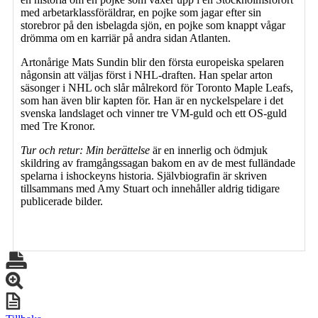
med arbetarklassföräldrar, en pojke som jagar efter sin
storebror på den isbelagda sjön, en pojke som knappt vågar
drömma om en karriär på andra sidan Atlanten.
Artonårige Mats Sundin blir den första europeiska spelaren
någonsin att väljas först i NHL-draften. Han spelar arton
säsonger i NHL och slår målrekord för Toronto Maple Leafs,
som han även blir kapten för. Han är en nyckelspelare i det
svenska landslaget och vinner tre VM-guld och ett OS-guld
med Tre Kronor.
Tur och retur: Min berättelse
är en innerlig och ödmjuk
skildring av framgångssagan bakom en av de mest fulländade
spelarna i ishockeyns historia. Självbiografin är skriven
tillsammans med Amy Stuart och innehåller aldrig tidigare
publicerade bilder.