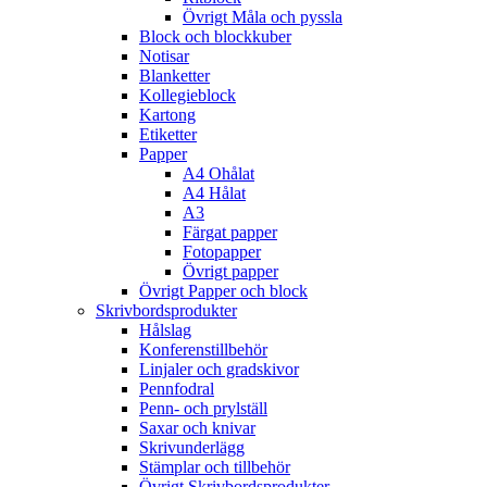
Övrigt Måla och pyssla
Block och blockkuber
Notisar
Blanketter
Kollegieblock
Kartong
Etiketter
Papper
A4 Ohålat
A4 Hålat
A3
Färgat papper
Fotopapper
Övrigt papper
Övrigt Papper och block
Skrivbordsprodukter
Hålslag
Konferenstillbehör
Linjaler och gradskivor
Pennfodral
Penn- och prylställ
Saxar och knivar
Skrivunderlägg
Stämplar och tillbehör
Övrigt Skrivbordsprodukter