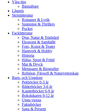
Våra tips
Bästsäljare
Lågpris
Skönlitteratur
Romaner & Lyrik
Spänning & Thrillers
Pocket
Facklitteratur
Djur, Natur & Trädgård
Ekonomi & Samhälle
Foto, Konst & Teater
Hantverk & Hobby
Historia
Hälsa, Sport & Fritid
Mat & Dryck
Memoarer & Biografier
Religion, Filosofi & Naturvetenskap
Barn- och Ungdom
Pekböcker 0-3 år
Bilderböcker 3-6 år
Kapitelböcker 6-9 år
Bokslukaren 9-12 år
Unga vuxna
Faktaböcker
Saga & Present