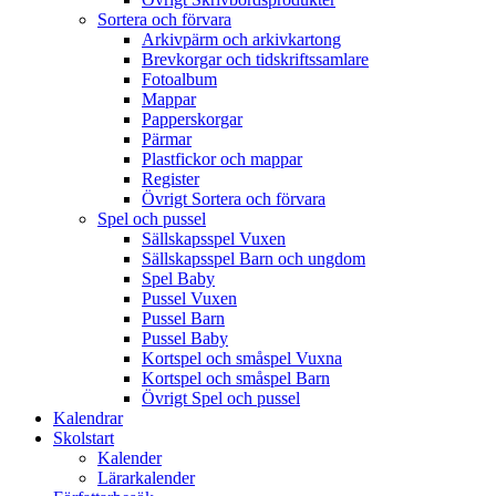
Sortera och förvara
Arkivpärm och arkivkartong
Brevkorgar och tidskriftssamlare
Fotoalbum
Mappar
Papperskorgar
Pärmar
Plastfickor och mappar
Register
Övrigt Sortera och förvara
Spel och pussel
Sällskapsspel Vuxen
Sällskapsspel Barn och ungdom
Spel Baby
Pussel Vuxen
Pussel Barn
Pussel Baby
Kortspel och småspel Vuxna
Kortspel och småspel Barn
Övrigt Spel och pussel
Kalendrar
Skolstart
Kalender
Lärarkalender