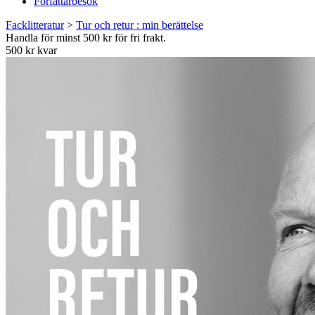
Författarbesök
Facklitteratur
>
Tur och retur : min berättelse
Handla för minst 500 kr för fri frakt.
500 kr kvar