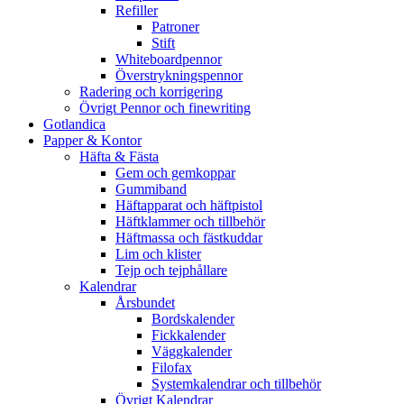
Refiller
Patroner
Stift
Whiteboardpennor
Överstrykningspennor
Radering och korrigering
Övrigt Pennor och finewriting
Gotlandica
Papper & Kontor
Häfta & Fästa
Gem och gemkoppar
Gummiband
Häftapparat och häftpistol
Häftklammer och tillbehör
Häftmassa och fästkuddar
Lim och klister
Tejp och tejphållare
Kalendrar
Årsbundet
Bordskalender
Fickkalender
Väggkalender
Filofax
Systemkalendrar och tillbehör
Övrigt Kalendrar