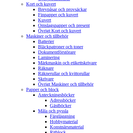
Kort och kuvert
Brevpåsar och provsäckar
Finpapper och kuvert
Kuvert
Omslagspapper och present
Övrigt Kort och kuvert
Maskiner och tillbehör
Batterier
Bläckpatroner och toner
Dokumentförstörare
Laminering
Märkmaskin och etikettskrivare
Räknare
Räknerullar och kvittorullar
Skrivare
Övrigt Maskiner och tillbehör
Papper och block
Anteckningsböcker
Adressböcker
Gästböcker
Måla och pyssla
Färgläggning
Hobbymaterial
Konstnärsmaterial
Ritblock