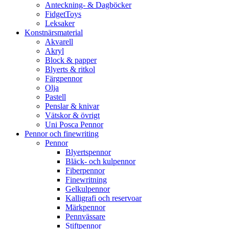
Anteckning- & Dagböcker
FidgetToys
Leksaker
Konstnärsmaterial
Akvarell
Akryl
Block & papper
Blyerts & ritkol
Färgpennor
Olja
Pastell
Penslar & knivar
Vätskor & övrigt
Uni Posca Pennor
Pennor och finewriting
Pennor
Blyertspennor
Bläck- och kulpennor
Fiberpennor
Finewritning
Gelkulpennor
Kalligrafi och reservoar
Märkpennor
Pennvässare
Stiftpennor