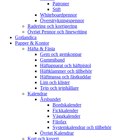
Patroner
Stift
Whiteboardpennor
Överstrykningspennor
Radering och korrigering
Övrigt Pennor och finewriting
Gotlandica
Papper & Kontor
Häfta & Fästa
Gem och gemkoppar
Gummiband
Häftapparat och häftpistol
Häftklammer och tillbehör
Häftmassa och fästkuddar
Lim och klister
Tejp och tejphållare
Kalendrar
Årsbundet
Bordskalender
Fickkalender
Väggkalender
Filofax
Systemkalendrar och tillbehör
Övrigt Kalendrar
Kort och kuvert