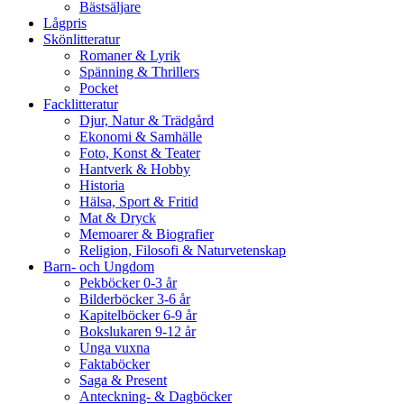
Bästsäljare
Lågpris
Skönlitteratur
Romaner & Lyrik
Spänning & Thrillers
Pocket
Facklitteratur
Djur, Natur & Trädgård
Ekonomi & Samhälle
Foto, Konst & Teater
Hantverk & Hobby
Historia
Hälsa, Sport & Fritid
Mat & Dryck
Memoarer & Biografier
Religion, Filosofi & Naturvetenskap
Barn- och Ungdom
Pekböcker 0-3 år
Bilderböcker 3-6 år
Kapitelböcker 6-9 år
Bokslukaren 9-12 år
Unga vuxna
Faktaböcker
Saga & Present
Anteckning- & Dagböcker