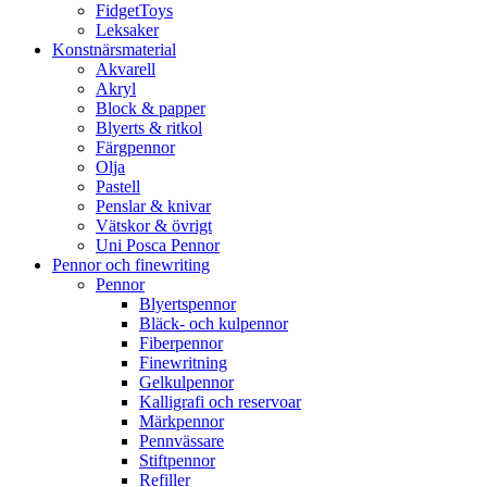
FidgetToys
Leksaker
Konstnärsmaterial
Akvarell
Akryl
Block & papper
Blyerts & ritkol
Färgpennor
Olja
Pastell
Penslar & knivar
Vätskor & övrigt
Uni Posca Pennor
Pennor och finewriting
Pennor
Blyertspennor
Bläck- och kulpennor
Fiberpennor
Finewritning
Gelkulpennor
Kalligrafi och reservoar
Märkpennor
Pennvässare
Stiftpennor
Refiller