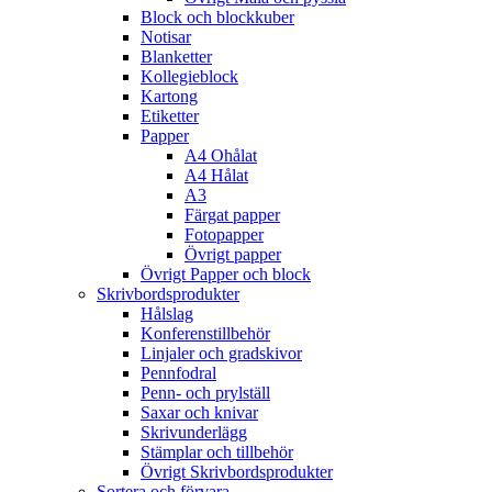
Block och blockkuber
Notisar
Blanketter
Kollegieblock
Kartong
Etiketter
Papper
A4 Ohålat
A4 Hålat
A3
Färgat papper
Fotopapper
Övrigt papper
Övrigt Papper och block
Skrivbordsprodukter
Hålslag
Konferenstillbehör
Linjaler och gradskivor
Pennfodral
Penn- och prylställ
Saxar och knivar
Skrivunderlägg
Stämplar och tillbehör
Övrigt Skrivbordsprodukter
Sortera och förvara