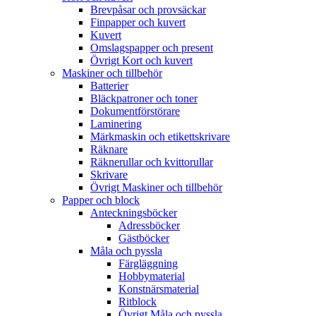
Brevpåsar och provsäckar
Finpapper och kuvert
Kuvert
Omslagspapper och present
Övrigt Kort och kuvert
Maskiner och tillbehör
Batterier
Bläckpatroner och toner
Dokumentförstörare
Laminering
Märkmaskin och etikettskrivare
Räknare
Räknerullar och kvittorullar
Skrivare
Övrigt Maskiner och tillbehör
Papper och block
Anteckningsböcker
Adressböcker
Gästböcker
Måla och pyssla
Färgläggning
Hobbymaterial
Konstnärsmaterial
Ritblock
Övrigt Måla och pyssla