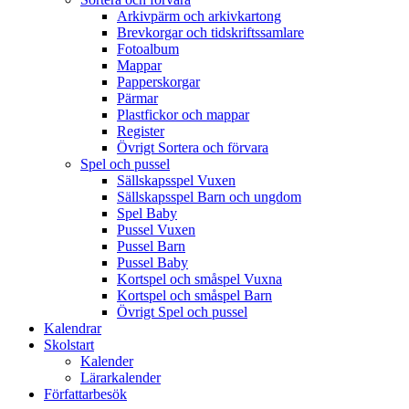
Arkivpärm och arkivkartong
Brevkorgar och tidskriftssamlare
Fotoalbum
Mappar
Papperskorgar
Pärmar
Plastfickor och mappar
Register
Övrigt Sortera och förvara
Spel och pussel
Sällskapsspel Vuxen
Sällskapsspel Barn och ungdom
Spel Baby
Pussel Vuxen
Pussel Barn
Pussel Baby
Kortspel och småspel Vuxna
Kortspel och småspel Barn
Övrigt Spel och pussel
Kalendrar
Skolstart
Kalender
Lärarkalender
Författarbesök