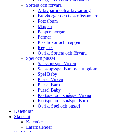
Sortera och förvara
Arkivpärm och arkivkartong
Brevkorgar och tidskriftssamlare
Fotoalbum
Mappar
Papperskorgar
Pärmar
Plastfickor och mappar
Register
Övrigt Sortera och förvara
Spel och pussel
Sällskapsspel Vuxen
Sällskapsspel Barn och ungdom
Spel Baby
Pussel Vuxen
Pussel Barn
Pussel Baby
Kortspel och småspel Vuxna
Kortspel och småspel Barn
Övrigt Spel och pussel
Kalendrar
Skolstart
Kalender
Lärarkalender