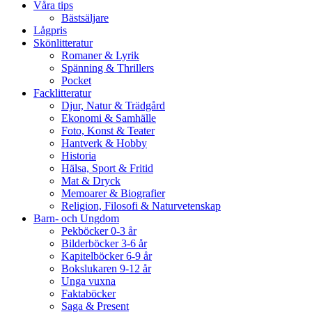
Våra tips
Bästsäljare
Lågpris
Skönlitteratur
Romaner & Lyrik
Spänning & Thrillers
Pocket
Facklitteratur
Djur, Natur & Trädgård
Ekonomi & Samhälle
Foto, Konst & Teater
Hantverk & Hobby
Historia
Hälsa, Sport & Fritid
Mat & Dryck
Memoarer & Biografier
Religion, Filosofi & Naturvetenskap
Barn- och Ungdom
Pekböcker 0-3 år
Bilderböcker 3-6 år
Kapitelböcker 6-9 år
Bokslukaren 9-12 år
Unga vuxna
Faktaböcker
Saga & Present