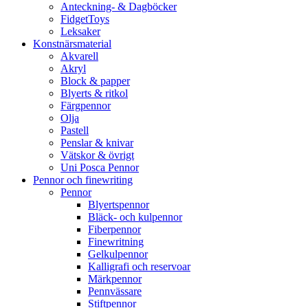
Anteckning- & Dagböcker
FidgetToys
Leksaker
Konstnärsmaterial
Akvarell
Akryl
Block & papper
Blyerts & ritkol
Färgpennor
Olja
Pastell
Penslar & knivar
Vätskor & övrigt
Uni Posca Pennor
Pennor och finewriting
Pennor
Blyertspennor
Bläck- och kulpennor
Fiberpennor
Finewritning
Gelkulpennor
Kalligrafi och reservoar
Märkpennor
Pennvässare
Stiftpennor