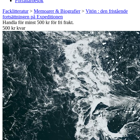
Författarbesök
Facklitteratur
>
Memoarer & Biografier
>
Vitön : den fristående
fortsättningen på Expeditionen
Handla för minst 500 kr för fri frakt.
500 kr kvar