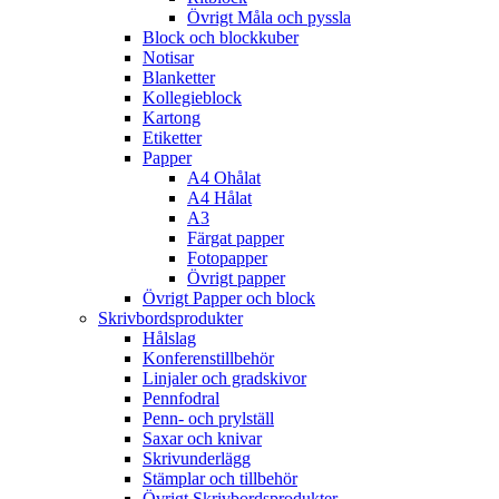
Övrigt Måla och pyssla
Block och blockkuber
Notisar
Blanketter
Kollegieblock
Kartong
Etiketter
Papper
A4 Ohålat
A4 Hålat
A3
Färgat papper
Fotopapper
Övrigt papper
Övrigt Papper och block
Skrivbordsprodukter
Hålslag
Konferenstillbehör
Linjaler och gradskivor
Pennfodral
Penn- och prylställ
Saxar och knivar
Skrivunderlägg
Stämplar och tillbehör
Övrigt Skrivbordsprodukter