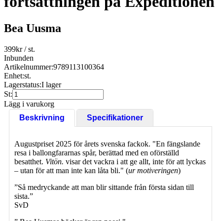
fortsättningen på Expeditionen
Bea Uusma
399
kr
/ st.
Inbunden
Artikelnummer:
9789113100364
Enhet:
st.
Lagerstatus:
I lager
St:
Lägg i varukorg
Beskrivning
Specifikationer
Augustpriset 2025 för årets svenska fackok. "En fängslande
resa i ballongfararnas spår, berättad med en oförställd
besatthet.
Vitön.
visar det vackra i att ge allt, inte för att lyckas
– utan för att man inte kan låta bli." (
ur motiveringen
)
”Så medryckande att man blir sittande från första sidan till
sista.”
SvD