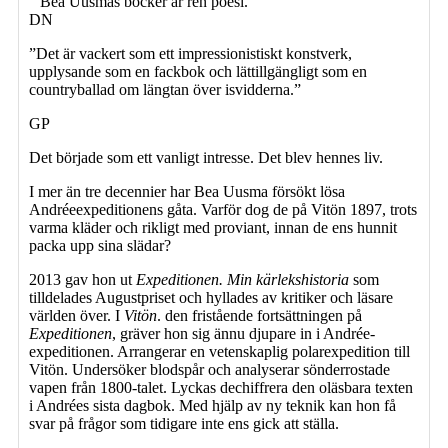
” Bea Uusmas böcker är ren poesi."
DN
”Det är vackert som ett impressionistiskt konstverk,
upplysande som en fackbok och lättillgängligt som en
countryballad om längtan över isvidderna.”
GP
Det började som ett vanligt intresse. Det blev hennes liv.
I mer än tre decennier har Bea Uusma försökt lösa
Andréeexpeditionens gåta. Varför dog de på Vitön 1897, trots
varma kläder och rikligt med proviant, innan de ens hunnit
packa upp sina slädar?
2013 gav hon ut
Expeditionen. Min kärlekshistoria
som
tilldelades Augustpriset och hyllades av kritiker och läsare
världen över. I
Vitön
. den fristående fortsättningen på
Expeditionen
, gräver hon sig ännu djupare in i Andrée-
expeditionen. Arrangerar en vetenskaplig polarexpedition till
Vitön. Undersöker blodspår och analyserar sönderrostade
vapen från 1800-talet. Lyckas dechiffrera den oläsbara texten
i Andrées sista dagbok. Med hjälp av ny teknik kan hon få
svar på frågor som tidigare inte ens gick att ställa.