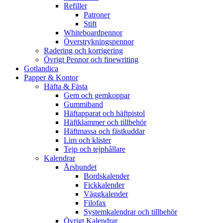
Refiller
Patroner
Stift
Whiteboardpennor
Överstrykningspennor
Radering och korrigering
Övrigt Pennor och finewriting
Gotlandica
Papper & Kontor
Häfta & Fästa
Gem och gemkoppar
Gummiband
Häftapparat och häftpistol
Häftklammer och tillbehör
Häftmassa och fästkuddar
Lim och klister
Tejp och tejphållare
Kalendrar
Årsbundet
Bordskalender
Fickkalender
Väggkalender
Filofax
Systemkalendrar och tillbehör
Övrigt Kalendrar