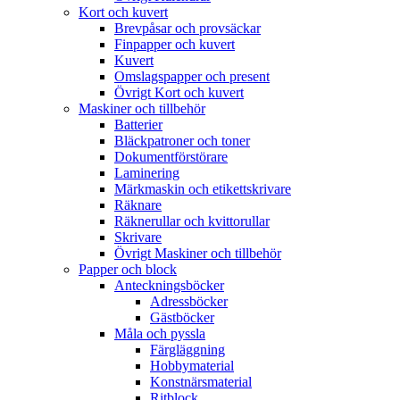
Kort och kuvert
Brevpåsar och provsäckar
Finpapper och kuvert
Kuvert
Omslagspapper och present
Övrigt Kort och kuvert
Maskiner och tillbehör
Batterier
Bläckpatroner och toner
Dokumentförstörare
Laminering
Märkmaskin och etikettskrivare
Räknare
Räknerullar och kvittorullar
Skrivare
Övrigt Maskiner och tillbehör
Papper och block
Anteckningsböcker
Adressböcker
Gästböcker
Måla och pyssla
Färgläggning
Hobbymaterial
Konstnärsmaterial
Ritblock