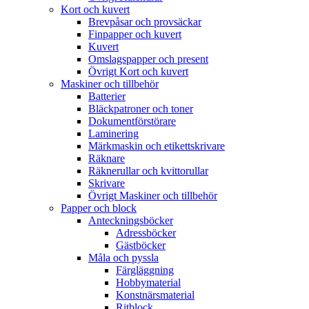
Kort och kuvert
Brevpåsar och provsäckar
Finpapper och kuvert
Kuvert
Omslagspapper och present
Övrigt Kort och kuvert
Maskiner och tillbehör
Batterier
Bläckpatroner och toner
Dokumentförstörare
Laminering
Märkmaskin och etikettskrivare
Räknare
Räknerullar och kvittorullar
Skrivare
Övrigt Maskiner och tillbehör
Papper och block
Anteckningsböcker
Adressböcker
Gästböcker
Måla och pyssla
Färgläggning
Hobbymaterial
Konstnärsmaterial
Ritblock