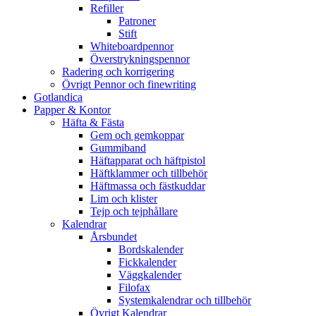
Refiller
Patroner
Stift
Whiteboardpennor
Överstrykningspennor
Radering och korrigering
Övrigt Pennor och finewriting
Gotlandica
Papper & Kontor
Häfta & Fästa
Gem och gemkoppar
Gummiband
Häftapparat och häftpistol
Häftklammer och tillbehör
Häftmassa och fästkuddar
Lim och klister
Tejp och tejphållare
Kalendrar
Årsbundet
Bordskalender
Fickkalender
Väggkalender
Filofax
Systemkalendrar och tillbehör
Övrigt Kalendrar