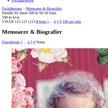
Författarbesök
Facklitteratur
>
Memoarer & Biografier
Handla för minst 500 kr för fri frakt.
500 kr kvar
VISAR
121-121
(121)
Första
1
...
4
5
6
100 per sida
Memoarer & Biografier
Föregående
1
...
4
5
6
Nästa