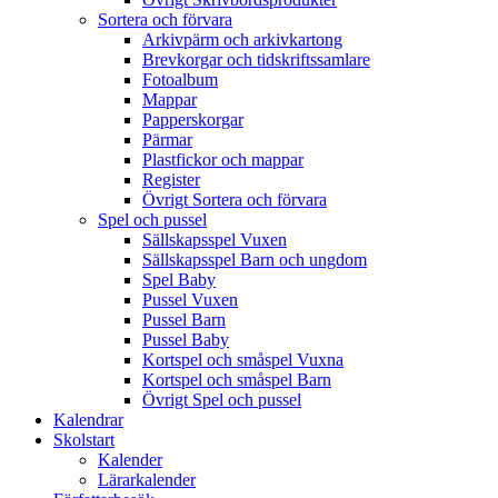
Sortera och förvara
Arkivpärm och arkivkartong
Brevkorgar och tidskriftssamlare
Fotoalbum
Mappar
Papperskorgar
Pärmar
Plastfickor och mappar
Register
Övrigt Sortera och förvara
Spel och pussel
Sällskapsspel Vuxen
Sällskapsspel Barn och ungdom
Spel Baby
Pussel Vuxen
Pussel Barn
Pussel Baby
Kortspel och småspel Vuxna
Kortspel och småspel Barn
Övrigt Spel och pussel
Kalendrar
Skolstart
Kalender
Lärarkalender