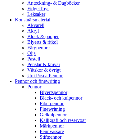
Anteckning- & Dagböcker
FidgetToys
Leksaker
Konstnärsmaterial
Akvarell
Akryl
Block & papper
Blyerts & ritkol
Färgpennor
Olja
Pastell
Penslar & knivar
Vätskor & övrigt
Uni Posca Pennor
Pennor och finewriting
Pennor
Blyertspennor
Bläck- och kulpennor
Fiberpennor
Finewritning
Gelkulpennor
Kalligrafi och reservoar
Märkpennor
Pennvässare
Stiftpennor