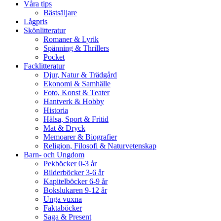
Våra tips
Bästsäljare
Lågpris
Skönlitteratur
Romaner & Lyrik
Spänning & Thrillers
Pocket
Facklitteratur
Djur, Natur & Trädgård
Ekonomi & Samhälle
Foto, Konst & Teater
Hantverk & Hobby
Historia
Hälsa, Sport & Fritid
Mat & Dryck
Memoarer & Biografier
Religion, Filosofi & Naturvetenskap
Barn- och Ungdom
Pekböcker 0-3 år
Bilderböcker 3-6 år
Kapitelböcker 6-9 år
Bokslukaren 9-12 år
Unga vuxna
Faktaböcker
Saga & Present