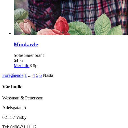
Munkavle
Sofie Sarenbrant
64 kr
Mer info
Köp
Föregående
1
...
4
5
6
Nästa
Vår butik
Wessman & Pettersson
Adelsgatan 5
621 57 Visby
Tel: 0498-21 11 12