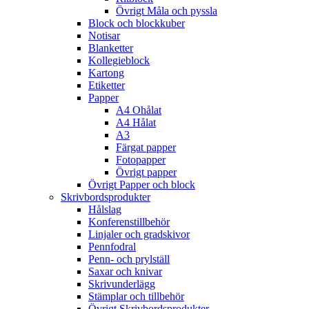
Övrigt Måla och pyssla
Block och blockkuber
Notisar
Blanketter
Kollegieblock
Kartong
Etiketter
Papper
A4 Ohålat
A4 Hålat
A3
Färgat papper
Fotopapper
Övrigt papper
Övrigt Papper och block
Skrivbordsprodukter
Hålslag
Konferenstillbehör
Linjaler och gradskivor
Pennfodral
Penn- och prylställ
Saxar och knivar
Skrivunderlägg
Stämplar och tillbehör
Övrigt Skrivbordsprodukter