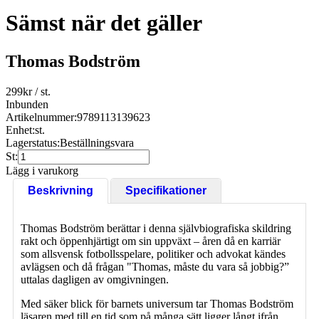
Sämst när det gäller
Thomas Bodström
299
kr
/ st.
Inbunden
Artikelnummer:
9789113139623
Enhet:
st.
Lagerstatus:
Beställningsvara
St:
Lägg i varukorg
Beskrivning
Specifikationer
Thomas Bodström berättar i denna självbiografiska skildring
rakt och öppenhjärtigt om sin uppväxt – åren då en karriär
som allsvensk fotbollsspelare, politiker och advokat kändes
avlägsen och då frågan "Thomas, måste du vara så jobbig?”
uttalas dagligen av omgivningen.
Med säker blick för barnets universum tar Thomas Bodström
läsaren med till en tid som på många sätt ligger långt ifrån