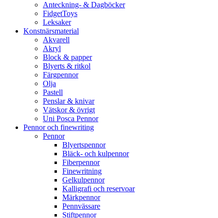
Anteckning- & Dagböcker
FidgetToys
Leksaker
Konstnärsmaterial
Akvarell
Akryl
Block & papper
Blyerts & ritkol
Färgpennor
Olja
Pastell
Penslar & knivar
Vätskor & övrigt
Uni Posca Pennor
Pennor och finewriting
Pennor
Blyertspennor
Bläck- och kulpennor
Fiberpennor
Finewritning
Gelkulpennor
Kalligrafi och reservoar
Märkpennor
Pennvässare
Stiftpennor