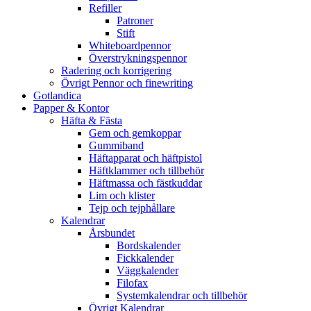
Refiller
Patroner
Stift
Whiteboardpennor
Överstrykningspennor
Radering och korrigering
Övrigt Pennor och finewriting
Gotlandica
Papper & Kontor
Häfta & Fästa
Gem och gemkoppar
Gummiband
Häftapparat och häftpistol
Häftklammer och tillbehör
Häftmassa och fästkuddar
Lim och klister
Tejp och tejphållare
Kalendrar
Årsbundet
Bordskalender
Fickkalender
Väggkalender
Filofax
Systemkalendrar och tillbehör
Övrigt Kalendrar