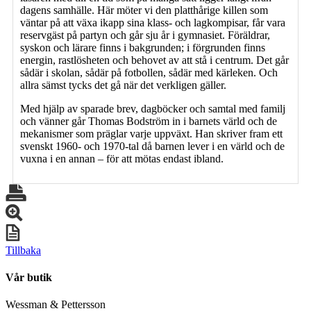
dagens samhälle. Här möter vi den platthårige killen som
väntar på att växa ikapp sina klass- och lagkompisar, får vara
reservgäst på partyn och går sju år i gymnasiet. Föräldrar,
syskon och lärare finns i bakgrunden; i förgrunden finns
energin, rastlösheten och behovet av att stå i centrum. Det går
sådär i skolan, sådär på fotbollen, sådär med kärleken. Och
allra sämst tycks det gå när det verkligen gäller.
Med hjälp av sparade brev, dagböcker och samtal med familj
och vänner går Thomas Bodström in i barnets värld och de
mekanismer som präglar varje uppväxt. Han skriver fram ett
svenskt 1960- och 1970-tal då barnen lever i en värld och de
vuxna i en annan – för att mötas endast ibland.
Tillbaka
Vår butik
Wessman & Pettersson