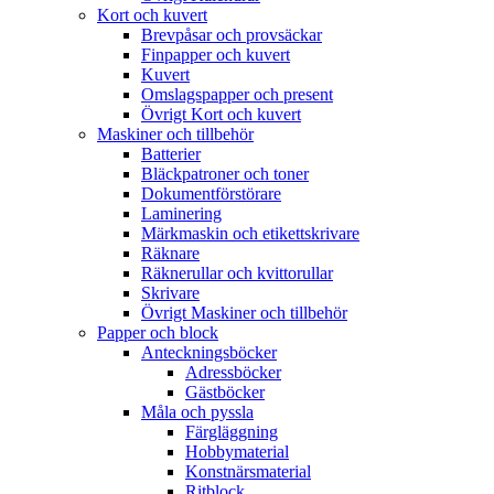
Kort och kuvert
Brevpåsar och provsäckar
Finpapper och kuvert
Kuvert
Omslagspapper och present
Övrigt Kort och kuvert
Maskiner och tillbehör
Batterier
Bläckpatroner och toner
Dokumentförstörare
Laminering
Märkmaskin och etikettskrivare
Räknare
Räknerullar och kvittorullar
Skrivare
Övrigt Maskiner och tillbehör
Papper och block
Anteckningsböcker
Adressböcker
Gästböcker
Måla och pyssla
Färgläggning
Hobbymaterial
Konstnärsmaterial
Ritblock