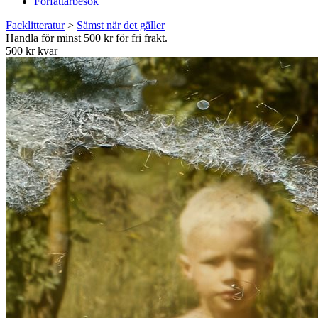
Författarbesök
Facklitteratur
>
Sämst när det gäller
Handla för minst 500 kr för fri frakt.
500 kr kvar