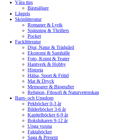
Våra tips
Bästsäljare
Lågpris
Skönlitteratur
Romaner & Lyrik
Spänning & Thrillers
Pocket
Facklitteratur
Djur, Natur & Trädgård
Ekonomi & Samhälle
Foto, Konst & Teater
Hantverk & Hobby
Historia
Hälsa, Sport & Fritid
Mat & Dryck
Memoarer & Biografier
Religion, Filosofi & Naturvetenskap
Barn- och Ungdom
Pekböcker 0-3 år
Bilderböcker 3-6 år
Kapitelböcker 6-9 år
Bokslukaren 9-12 år
Unga vuxna
Faktaböcker
Saga & Present