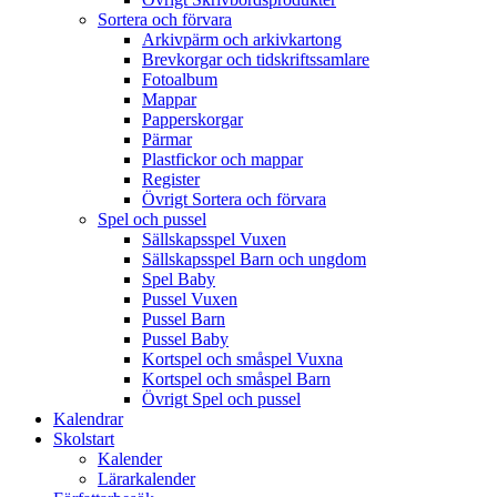
Sortera och förvara
Arkivpärm och arkivkartong
Brevkorgar och tidskriftssamlare
Fotoalbum
Mappar
Papperskorgar
Pärmar
Plastfickor och mappar
Register
Övrigt Sortera och förvara
Spel och pussel
Sällskapsspel Vuxen
Sällskapsspel Barn och ungdom
Spel Baby
Pussel Vuxen
Pussel Barn
Pussel Baby
Kortspel och småspel Vuxna
Kortspel och småspel Barn
Övrigt Spel och pussel
Kalendrar
Skolstart
Kalender
Lärarkalender