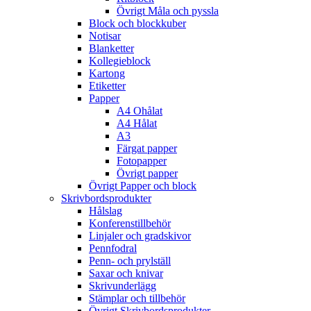
Övrigt Måla och pyssla
Block och blockkuber
Notisar
Blanketter
Kollegieblock
Kartong
Etiketter
Papper
A4 Ohålat
A4 Hålat
A3
Färgat papper
Fotopapper
Övrigt papper
Övrigt Papper och block
Skrivbordsprodukter
Hålslag
Konferenstillbehör
Linjaler och gradskivor
Pennfodral
Penn- och prylställ
Saxar och knivar
Skrivunderlägg
Stämplar och tillbehör
Övrigt Skrivbordsprodukter