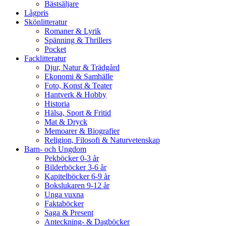
Bästsäljare
Lågpris
Skönlitteratur
Romaner & Lyrik
Spänning & Thrillers
Pocket
Facklitteratur
Djur, Natur & Trädgård
Ekonomi & Samhälle
Foto, Konst & Teater
Hantverk & Hobby
Historia
Hälsa, Sport & Fritid
Mat & Dryck
Memoarer & Biografier
Religion, Filosofi & Naturvetenskap
Barn- och Ungdom
Pekböcker 0-3 år
Bilderböcker 3-6 år
Kapitelböcker 6-9 år
Bokslukaren 9-12 år
Unga vuxna
Faktaböcker
Saga & Present
Anteckning- & Dagböcker