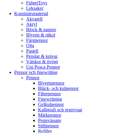
FidgetToys
Leksaker
Konstnärsmaterial
Akvarell
Akryl
Block & papper
Blyerts & ritkol
Färgpennor
Olja
Pastell
Penslar & knivar
Vätskor & övrigt
Uni Posca Pennor
Pennor och finewriting
Pennor
Blyertspennor
Bläck- och kulpennor
Fiberpennor
Finewritning
Gelkulpennor
Kalligrafi och reservoar
Märkpennor
Pennvässare
Stiftpennor
Refiller