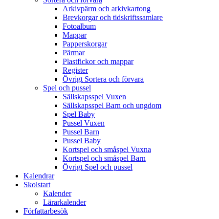
Arkivpärm och arkivkartong
Brevkorgar och tidskriftssamlare
Fotoalbum
Mappar
Papperskorgar
Pärmar
Plastfickor och mappar
Register
Övrigt Sortera och förvara
Spel och pussel
Sällskapsspel Vuxen
Sällskapsspel Barn och ungdom
Spel Baby
Pussel Vuxen
Pussel Barn
Pussel Baby
Kortspel och småspel Vuxna
Kortspel och småspel Barn
Övrigt Spel och pussel
Kalendrar
Skolstart
Kalender
Lärarkalender
Författarbesök