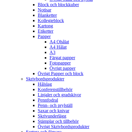
Block och blockkuber
Notisar
Blanketter
Kollegieblock
Kartong
Etiketter
Papper
A4 Ohålat
A4 Hålat
A3
Färgat papper
Fotopapper
Övrigt papper
Övrigt Papper och block
Skrivbordsprodukter
Hålslag
Konferenstillbehör
Linjaler och gradskivor
Pennfodral
Penn- och prylställ
Saxar och knivar
Skrivunderlägg
Stämplar och tillbehör
Övrigt Skrivbordsprodukter
Sortera och förvara