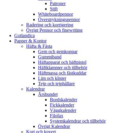
Patroner
Stift
Whiteboardpennor
Överstrykningspennor
Radering och korrigering
Övrigt Pennor och finewriting
Gotlandica
Papper & Kontor
Häfta & Fästa
Gem och gemkoppar
Gummiband
Häftapparat och häftpistol
Häftklammer och tillbehör
Häftmassa och fästkuddar
Lim och klister
Tejp och tejphållare
Kalendrar
Årsbundet
Bordskalender
Fickkalender
Väggkalender
Filofax
Systemkalendrar och tillbehör
Övrigt Kalendrar
Kort och kuvert