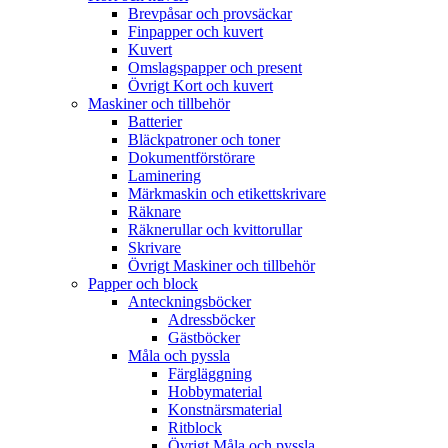
Brevpåsar och provsäckar
Finpapper och kuvert
Kuvert
Omslagspapper och present
Övrigt Kort och kuvert
Maskiner och tillbehör
Batterier
Bläckpatroner och toner
Dokumentförstörare
Laminering
Märkmaskin och etikettskrivare
Räknare
Räknerullar och kvittorullar
Skrivare
Övrigt Maskiner och tillbehör
Papper och block
Anteckningsböcker
Adressböcker
Gästböcker
Måla och pyssla
Färgläggning
Hobbymaterial
Konstnärsmaterial
Ritblock
Övrigt Måla och pyssla