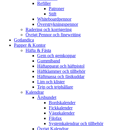
Refiller
Patroner
Stift
Whiteboardpennor
Överstrykningspennor
Radering och korrigering
Övrigt Pennor och finewriting
Gotlandica
Papper & Kontor
Häfta & Fästa
Gem och gemkoppar
Gummiband
Häftapparat och häftpistol
Häftklammer och tillbehör
Häftmassa och fästkuddar
Lim och klister
Tejp och tejphållare
Kalendrar
Årsbundet
Bordskalender
Fickkalender
Väggkalender
Filofax
Systemkalendrar och tillbehör
Övrigt Kalendrar