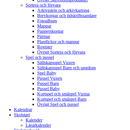
Sortera och förvara
Arkivpärm och arkivkartong
Brevkorgar och tidskriftssamlare
Fotoalbum
Mappar
Papperskorgar
Pärmar
Plastfickor och mappar
Register
Övrigt Sortera och förvara
Spel och pussel
Sällskapsspel Vuxen
Sällskapsspel Barn och ungdom
Spel Baby
Pussel Vuxen
Pussel Barn
Pussel Baby
Kortspel och småspel Vuxna
Kortspel och småspel Barn
Övrigt Spel och pussel
Kalendrar
Skolstart
Kalender
Lärarkalender