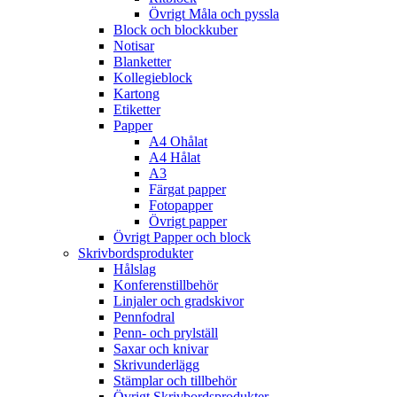
Övrigt Måla och pyssla
Block och blockkuber
Notisar
Blanketter
Kollegieblock
Kartong
Etiketter
Papper
A4 Ohålat
A4 Hålat
A3
Färgat papper
Fotopapper
Övrigt papper
Övrigt Papper och block
Skrivbordsprodukter
Hålslag
Konferenstillbehör
Linjaler och gradskivor
Pennfodral
Penn- och prylställ
Saxar och knivar
Skrivunderlägg
Stämplar och tillbehör
Övrigt Skrivbordsprodukter