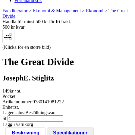
Författarbesök
Facklitteratur
>
Ekonomi & Management
>
Ekonomi
>
The Great
Divide
Handla för minst 500 kr för fri frakt.
500 kr kvar
(Klicka för en större bild)
The Great Divide
JosephE. Stiglitz
149
kr
/ st.
Pocket
Artikelnummer:
9780141981222
Enhet:
st.
Lagerstatus:
Beställningsvara
St:
Lägg i varukorg
Beskrivning
Specifikationer