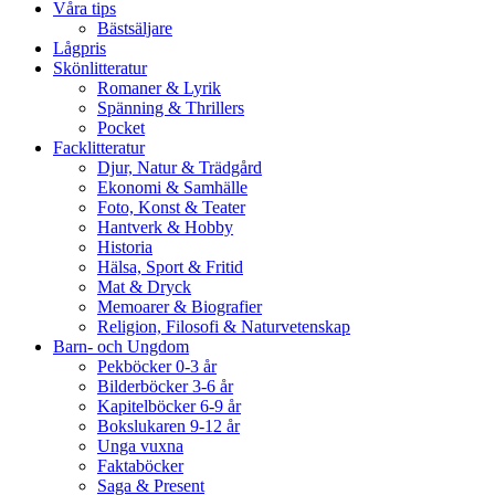
Våra tips
Bästsäljare
Lågpris
Skönlitteratur
Romaner & Lyrik
Spänning & Thrillers
Pocket
Facklitteratur
Djur, Natur & Trädgård
Ekonomi & Samhälle
Foto, Konst & Teater
Hantverk & Hobby
Historia
Hälsa, Sport & Fritid
Mat & Dryck
Memoarer & Biografier
Religion, Filosofi & Naturvetenskap
Barn- och Ungdom
Pekböcker 0-3 år
Bilderböcker 3-6 år
Kapitelböcker 6-9 år
Bokslukaren 9-12 år
Unga vuxna
Faktaböcker
Saga & Present