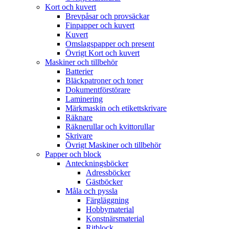
Kort och kuvert
Brevpåsar och provsäckar
Finpapper och kuvert
Kuvert
Omslagspapper och present
Övrigt Kort och kuvert
Maskiner och tillbehör
Batterier
Bläckpatroner och toner
Dokumentförstörare
Laminering
Märkmaskin och etikettskrivare
Räknare
Räknerullar och kvittorullar
Skrivare
Övrigt Maskiner och tillbehör
Papper och block
Anteckningsböcker
Adressböcker
Gästböcker
Måla och pyssla
Färgläggning
Hobbymaterial
Konstnärsmaterial
Ritblock