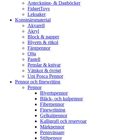
Anteckning- & Dagböcker
FidgetToys
Leksaker
Konstnärsmaterial
Akvarell
Akryl
Block & papper
Blyerts & ritkol
Färgpennor
Olja
Pastell
Penslar & knivar
Vätskor & övrigt
Uni Posca Pennor
Pennor och finewriting
Pennor
Blyertspennor
Bläck- och kulpennor
Fiberpennor
Finewritning
Gelkulpennor
Kalligrafi och reservoar
Märkpennor
Pennvässare
Stiftpennor