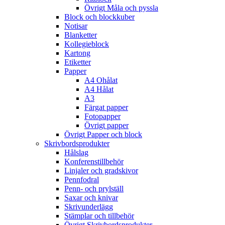
Övrigt Måla och pyssla
Block och blockkuber
Notisar
Blanketter
Kollegieblock
Kartong
Etiketter
Papper
A4 Ohålat
A4 Hålat
A3
Färgat papper
Fotopapper
Övrigt papper
Övrigt Papper och block
Skrivbordsprodukter
Hålslag
Konferenstillbehör
Linjaler och gradskivor
Pennfodral
Penn- och prylställ
Saxar och knivar
Skrivunderlägg
Stämplar och tillbehör
Övrigt Skrivbordsprodukter