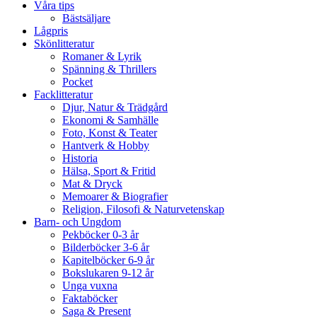
Våra tips
Bästsäljare
Lågpris
Skönlitteratur
Romaner & Lyrik
Spänning & Thrillers
Pocket
Facklitteratur
Djur, Natur & Trädgård
Ekonomi & Samhälle
Foto, Konst & Teater
Hantverk & Hobby
Historia
Hälsa, Sport & Fritid
Mat & Dryck
Memoarer & Biografier
Religion, Filosofi & Naturvetenskap
Barn- och Ungdom
Pekböcker 0-3 år
Bilderböcker 3-6 år
Kapitelböcker 6-9 år
Bokslukaren 9-12 år
Unga vuxna
Faktaböcker
Saga & Present