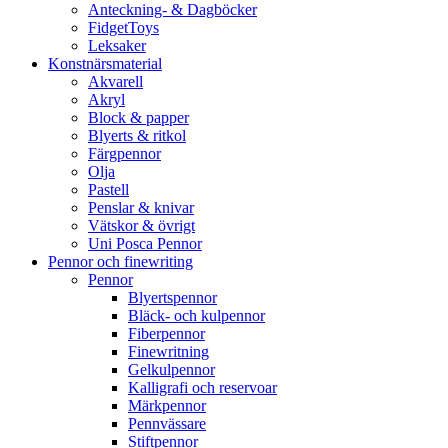
Anteckning- & Dagböcker
FidgetToys
Leksaker
Konstnärsmaterial
Akvarell
Akryl
Block & papper
Blyerts & ritkol
Färgpennor
Olja
Pastell
Penslar & knivar
Vätskor & övrigt
Uni Posca Pennor
Pennor och finewriting
Pennor
Blyertspennor
Bläck- och kulpennor
Fiberpennor
Finewritning
Gelkulpennor
Kalligrafi och reservoar
Märkpennor
Pennvässare
Stiftpennor