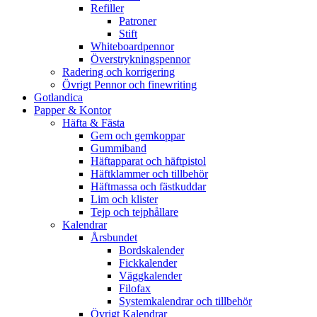
Refiller
Patroner
Stift
Whiteboardpennor
Överstrykningspennor
Radering och korrigering
Övrigt Pennor och finewriting
Gotlandica
Papper & Kontor
Häfta & Fästa
Gem och gemkoppar
Gummiband
Häftapparat och häftpistol
Häftklammer och tillbehör
Häftmassa och fästkuddar
Lim och klister
Tejp och tejphållare
Kalendrar
Årsbundet
Bordskalender
Fickkalender
Väggkalender
Filofax
Systemkalendrar och tillbehör
Övrigt Kalendrar