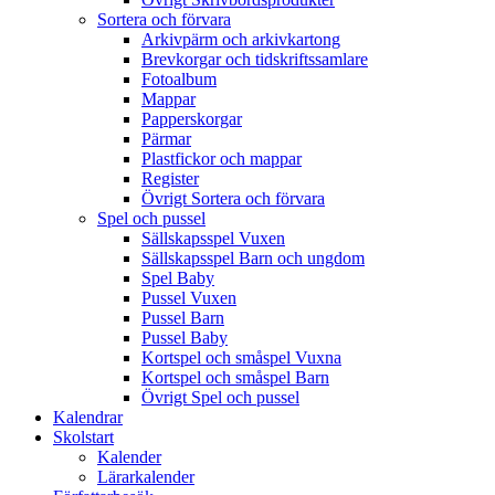
Sortera och förvara
Arkivpärm och arkivkartong
Brevkorgar och tidskriftssamlare
Fotoalbum
Mappar
Papperskorgar
Pärmar
Plastfickor och mappar
Register
Övrigt Sortera och förvara
Spel och pussel
Sällskapsspel Vuxen
Sällskapsspel Barn och ungdom
Spel Baby
Pussel Vuxen
Pussel Barn
Pussel Baby
Kortspel och småspel Vuxna
Kortspel och småspel Barn
Övrigt Spel och pussel
Kalendrar
Skolstart
Kalender
Lärarkalender