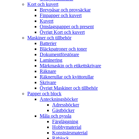
Kort och kuvert
Brevpåsar och provsäckar
Finpapper och kuvert
Kuvert
Omslagspapper och present
Övrigt Kort och kuvert
Maskiner och tillbehör
Batterier
Bläckpatroner och toner
Dokumentförstörare
Laminering
Märkmaskin och etikettskrivare
Räknare
Räknerullar och kvittorullar
Skrivare
Övrigt Maskiner och tillbehör
Papper och block
Anteckningsböcker
Adressböcker
Gästböcker
Måla och pyssla
Färgläggning
Hobbymaterial
Konstnärsmaterial
Ritblock