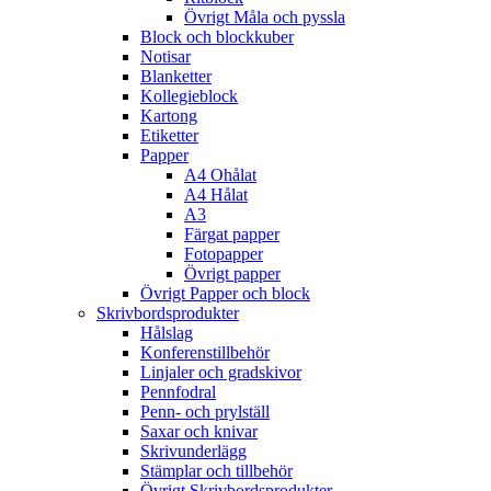
Övrigt Måla och pyssla
Block och blockkuber
Notisar
Blanketter
Kollegieblock
Kartong
Etiketter
Papper
A4 Ohålat
A4 Hålat
A3
Färgat papper
Fotopapper
Övrigt papper
Övrigt Papper och block
Skrivbordsprodukter
Hålslag
Konferenstillbehör
Linjaler och gradskivor
Pennfodral
Penn- och prylställ
Saxar och knivar
Skrivunderlägg
Stämplar och tillbehör
Övrigt Skrivbordsprodukter