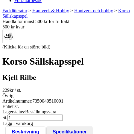
Författarbesök
Facklitteratur
>
Hantverk & Hobby
>
Hantverk och hobby
>
Korso
Sällskapsspel
Handla för minst 500 kr för fri frakt.
500 kr kvar
(Klicka för en större bild)
Korso Sällskapsspel
Kjell Rilbe
229
kr
/ st.
Övrigt
Artikelnummer:
7350040510001
Enhet:
st.
Lagerstatus:
Beställningsvara
St:
Lägg i varukorg
Beskrivning
Specifikationer