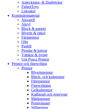
Anteckning- & Dagböcker
FidgetToys
Leksaker
Konstnärsmaterial
Akvarell
Akryl
Block & papper
Blyerts & ritkol
Färgpennor
Olja
Pastell
Penslar & knivar
Vätskor & övrigt
Uni Posca Pennor
Pennor och finewriting
Pennor
Blyertspennor
Bläck- och kulpennor
Fiberpennor
Finewritning
Gelkulpennor
Kalligrafi och reservoar
Märkpennor
Pennvässare
Stiftpennor