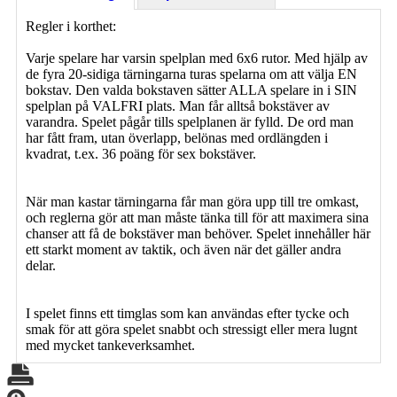
Regler i korthet:
Varje spelare har varsin spelplan med 6x6 rutor. Med hjälp av
de fyra 20-sidiga tärningarna turas spelarna om att välja EN
bokstav. Den valda bokstaven sätter ALLA spelare in i SIN
spelplan på VALFRI plats. Man får alltså bokstäver av
varandra. Spelet pågår tills spelplanen är fylld. De ord man
har fått fram, utan överlapp, belönas med ordlängden i
kvadrat, t.ex. 36 poäng för sex bokstäver.
När man kastar tärningarna får man göra upp till tre omkast,
och reglerna gör att man måste tänka till för att maximera sina
chanser att få de bokstäver man behöver. Spelet innehåller här
ett starkt moment av taktik, och även när det gäller andra
delar.
I spelet finns ett timglas som kan användas efter tycke och
smak för att göra spelet snabbt och stressigt eller mera lugnt
med mycket tankeverksamhet.