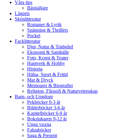
Våra tips
Bästsäljare
Lågpris
Skönlitteratur
Romaner & Lyrik
Spänning & Thrillers
Pocket
Facklitteratur
Djur, Natur & Trädgård
Ekonomi & Samhälle
Foto, Konst & Teater
Hantverk & Hobby
Historia
Hälsa, Sport & Fritid
Mat & Dryck
Memoarer & Biografier
Religion, Filosofi & Naturvetenskap
Barn- och Ungdom
Pekböcker 0-3 år
Bilderböcker 3-6 år
Kapitelböcker 6-9 år
Bokslukaren 9-12 år
Unga vuxna
Faktaböcker
Saga & Present