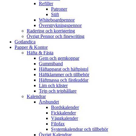
Refiller
Patroner
Stift
Whiteboardpennor
Överstrykningspennor
Radering och korrigering
Övrigt Pennor och finewriting
Gotlandica
Papper & Kontor
Häfta & Fästa
Gem och gemkoppar
Gummiband
Häftapparat och häftpistol
Häftklammer och tillbehör
Häftmassa och fästkuddar
Lim och klister
Tejp och tejphållare
Kalendrar
Årsbundet
Bordskalender
Fickkalender
Väggkalender
Filofax
Systemkalendrar och tillbehör
Övrigt Kalendrar