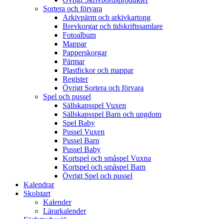
Sortera och förvara
Arkivpärm och arkivkartong
Brevkorgar och tidskriftssamlare
Fotoalbum
Mappar
Papperskorgar
Pärmar
Plastfickor och mappar
Register
Övrigt Sortera och förvara
Spel och pussel
Sällskapsspel Vuxen
Sällskapsspel Barn och ungdom
Spel Baby
Pussel Vuxen
Pussel Barn
Pussel Baby
Kortspel och småspel Vuxna
Kortspel och småspel Barn
Övrigt Spel och pussel
Kalendrar
Skolstart
Kalender
Lärarkalender