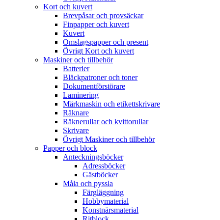
Kort och kuvert
Brevpåsar och provsäckar
Finpapper och kuvert
Kuvert
Omslagspapper och present
Övrigt Kort och kuvert
Maskiner och tillbehör
Batterier
Bläckpatroner och toner
Dokumentförstörare
Laminering
Märkmaskin och etikettskrivare
Räknare
Räknerullar och kvittorullar
Skrivare
Övrigt Maskiner och tillbehör
Papper och block
Anteckningsböcker
Adressböcker
Gästböcker
Måla och pyssla
Färgläggning
Hobbymaterial
Konstnärsmaterial
Ritblock