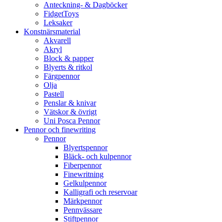
Anteckning- & Dagböcker
FidgetToys
Leksaker
Konstnärsmaterial
Akvarell
Akryl
Block & papper
Blyerts & ritkol
Färgpennor
Olja
Pastell
Penslar & knivar
Vätskor & övrigt
Uni Posca Pennor
Pennor och finewriting
Pennor
Blyertspennor
Bläck- och kulpennor
Fiberpennor
Finewritning
Gelkulpennor
Kalligrafi och reservoar
Märkpennor
Pennvässare
Stiftpennor