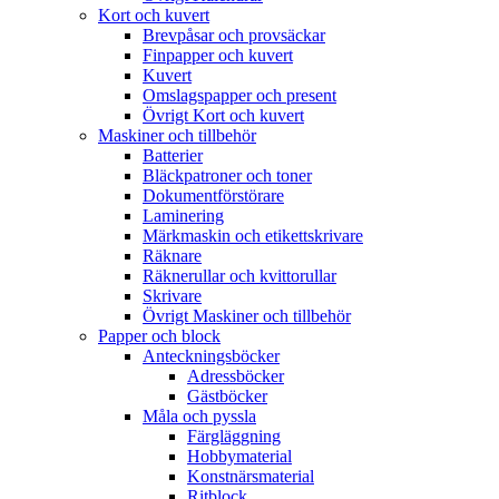
Kort och kuvert
Brevpåsar och provsäckar
Finpapper och kuvert
Kuvert
Omslagspapper och present
Övrigt Kort och kuvert
Maskiner och tillbehör
Batterier
Bläckpatroner och toner
Dokumentförstörare
Laminering
Märkmaskin och etikettskrivare
Räknare
Räknerullar och kvittorullar
Skrivare
Övrigt Maskiner och tillbehör
Papper och block
Anteckningsböcker
Adressböcker
Gästböcker
Måla och pyssla
Färgläggning
Hobbymaterial
Konstnärsmaterial
Ritblock