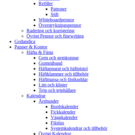
Refiller
Patroner
Stift
Whiteboardpennor
Överstrykningspennor
Radering och korrigering
Övrigt Pennor och finewriting
Gotlandica
Papper & Kontor
Häfta & Fästa
Gem och gemkoppar
Gummiband
Häftapparat och häftpistol
Häftklammer och tillbehör
Häftmassa och fästkuddar
Lim och klister
Tejp och tejphållare
Kalendrar
Årsbundet
Bordskalender
Fickkalender
Väggkalender
Filofax
Systemkalendrar och tillbehör
Övrigt Kalendrar