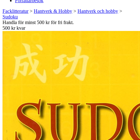
Författarbesök
Facklitteratur
>
Hantverk & Hobby
>
Hantverk och hobby
>
Sudoku
Handla för minst 500 kr för fri frakt.
500 kr kvar