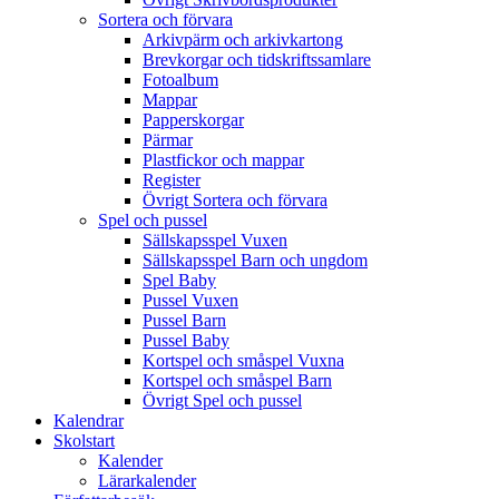
Sortera och förvara
Arkivpärm och arkivkartong
Brevkorgar och tidskriftssamlare
Fotoalbum
Mappar
Papperskorgar
Pärmar
Plastfickor och mappar
Register
Övrigt Sortera och förvara
Spel och pussel
Sällskapsspel Vuxen
Sällskapsspel Barn och ungdom
Spel Baby
Pussel Vuxen
Pussel Barn
Pussel Baby
Kortspel och småspel Vuxna
Kortspel och småspel Barn
Övrigt Spel och pussel
Kalendrar
Skolstart
Kalender
Lärarkalender