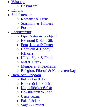
Våra tips
Bästsäljare
Lågpris
Skönlitteratur
Romaner & Lyrik
Spänning & Thrillers
Pocket
Facklitteratur
Djur, Natur & Trädgård
Ekonomi & Samhälle
Foto, Konst & Teater
Hantverk & Hobby
Historia
Hälsa, Sport & Fritid
Mat & Dryck
Memoarer & Biografier
Religion, Filosofi & Naturvetenskap
Barn- och Ungdom
Pekböcker 0-3 år
Bilderböcker 3-6 år
Kapitelböcker 6-9 år
Bokslukaren 9-12 år
Unga vuxna
Faktaböcker
Saga & Present