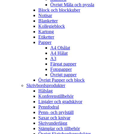
Övrigt Måla och pyssla
Block och blockkuber
Notisar
Blanketter
Kollegieblock
Kartong
Etiketter
Papper
A4 Ohålat
A4 Hålat
A3
Färgat papper
Fotopapper
Övrigt papper
Övrigt Papper och block
Skrivbordsprodukter
Hålslag
Konferenstillbehör
Linjaler och gradskivor
Pennfodral
Penn- och prylställ
Saxar och knivar
Skrivunderlägg
Stämplar och tillbehör
Övrigt Skrivbordsprodukter