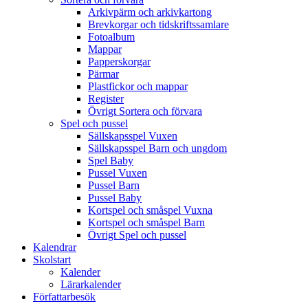
Arkivpärm och arkivkartong
Brevkorgar och tidskriftssamlare
Fotoalbum
Mappar
Papperskorgar
Pärmar
Plastfickor och mappar
Register
Övrigt Sortera och förvara
Spel och pussel
Sällskapsspel Vuxen
Sällskapsspel Barn och ungdom
Spel Baby
Pussel Vuxen
Pussel Barn
Pussel Baby
Kortspel och småspel Vuxna
Kortspel och småspel Barn
Övrigt Spel och pussel
Kalendrar
Skolstart
Kalender
Lärarkalender
Författarbesök