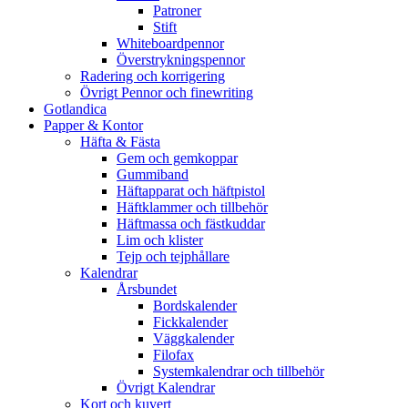
Patroner
Stift
Whiteboardpennor
Överstrykningspennor
Radering och korrigering
Övrigt Pennor och finewriting
Gotlandica
Papper & Kontor
Häfta & Fästa
Gem och gemkoppar
Gummiband
Häftapparat och häftpistol
Häftklammer och tillbehör
Häftmassa och fästkuddar
Lim och klister
Tejp och tejphållare
Kalendrar
Årsbundet
Bordskalender
Fickkalender
Väggkalender
Filofax
Systemkalendrar och tillbehör
Övrigt Kalendrar
Kort och kuvert