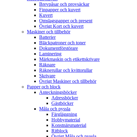
Brevpåsar och provsäckar
Finpapper och kuvert
Kuvert
Omslagspapper och present
Övrigt Kort och kuvert
Maskiner och tillbehör
Batterier
Bläckpatroner och toner
Dokumentförstörare
Laminering
Märkmaskin och etikettskrivare
Räknare
Räknerullar och kvittorullar
Skrivare
Övrigt Maskiner och tillbehör
Papper och block
Anteckningsböcker
Adressböcker
Gästböcker
Måla och pyssla
Färgläggning
Hobbymaterial
Konstnärsmaterial
Ritblock
Övrigt Måla och pyssla