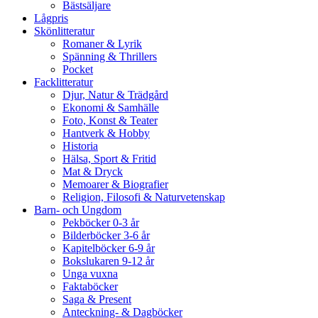
Bästsäljare
Lågpris
Skönlitteratur
Romaner & Lyrik
Spänning & Thrillers
Pocket
Facklitteratur
Djur, Natur & Trädgård
Ekonomi & Samhälle
Foto, Konst & Teater
Hantverk & Hobby
Historia
Hälsa, Sport & Fritid
Mat & Dryck
Memoarer & Biografier
Religion, Filosofi & Naturvetenskap
Barn- och Ungdom
Pekböcker 0-3 år
Bilderböcker 3-6 år
Kapitelböcker 6-9 år
Bokslukaren 9-12 år
Unga vuxna
Faktaböcker
Saga & Present
Anteckning- & Dagböcker