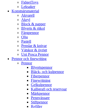
FidgetToys
Leksaker
Konstnärsmaterial
Akvarell
Akryl
Block & papper
Blyerts & ritkol
Färgpennor
Olja
Pastell
Penslar & knivar
Vätskor & övrigt
Uni Posca Pennor
Pennor och finewriting
Pennor
Blyertspennor
Bläck- och kulpennor
Fiberpennor
Finewritning
Gelkulpennor
Kalligrafi och reservoar
Märkpennor
Pennvässare
Stiftpennor
Refiller