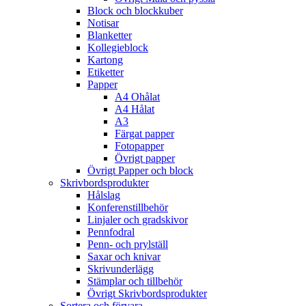
Block och blockkuber
Notisar
Blanketter
Kollegieblock
Kartong
Etiketter
Papper
A4 Ohålat
A4 Hålat
A3
Färgat papper
Fotopapper
Övrigt papper
Övrigt Papper och block
Skrivbordsprodukter
Hålslag
Konferenstillbehör
Linjaler och gradskivor
Pennfodral
Penn- och prylställ
Saxar och knivar
Skrivunderlägg
Stämplar och tillbehör
Övrigt Skrivbordsprodukter
Sortera och förvara