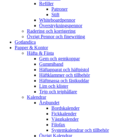
Refiller
Patroner
Stift
Whiteboardpennor
Överstrykningspennor
Radering och korrigering
Övrigt Pennor och finewriting
Gotlandica
Papper & Kontor
Häfta & Fästa
Gem och gemkoppar
Gummiband
Häftapparat och häftpistol
Häftklammer och tillbehör
Häftmassa och fästkuddar
Lim och klister
Tejp och tejphållare
Kalendrar
Årsbundet
Bordskalender
Fickkalender
Väggkalender
Filofax
Systemkalendrar och tillbehör
Övrigt Kalendrar