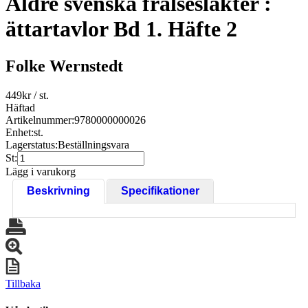
Äldre svenska frälsesläkter :
ättartavlor Bd 1. Häfte 2
Folke Wernstedt
449
kr
/ st.
Häftad
Artikelnummer:
9780000000026
Enhet:
st.
Lagerstatus:
Beställningsvara
St:
Lägg i varukorg
Beskrivning
Specifikationer
Tillbaka