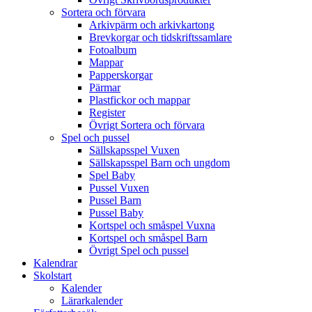
Sortera och förvara
Arkivpärm och arkivkartong
Brevkorgar och tidskriftssamlare
Fotoalbum
Mappar
Papperskorgar
Pärmar
Plastfickor och mappar
Register
Övrigt Sortera och förvara
Spel och pussel
Sällskapsspel Vuxen
Sällskapsspel Barn och ungdom
Spel Baby
Pussel Vuxen
Pussel Barn
Pussel Baby
Kortspel och småspel Vuxna
Kortspel och småspel Barn
Övrigt Spel och pussel
Kalendrar
Skolstart
Kalender
Lärarkalender