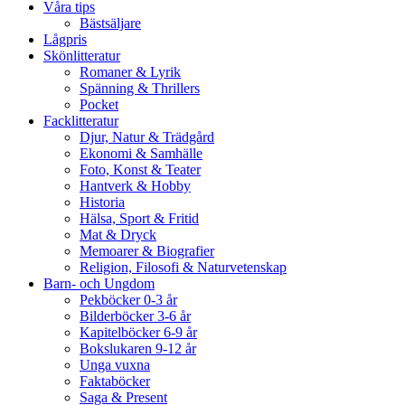
Våra tips
Bästsäljare
Lågpris
Skönlitteratur
Romaner & Lyrik
Spänning & Thrillers
Pocket
Facklitteratur
Djur, Natur & Trädgård
Ekonomi & Samhälle
Foto, Konst & Teater
Hantverk & Hobby
Historia
Hälsa, Sport & Fritid
Mat & Dryck
Memoarer & Biografier
Religion, Filosofi & Naturvetenskap
Barn- och Ungdom
Pekböcker 0-3 år
Bilderböcker 3-6 år
Kapitelböcker 6-9 år
Bokslukaren 9-12 år
Unga vuxna
Faktaböcker
Saga & Present