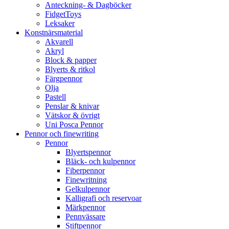
Anteckning- & Dagböcker
FidgetToys
Leksaker
Konstnärsmaterial
Akvarell
Akryl
Block & papper
Blyerts & ritkol
Färgpennor
Olja
Pastell
Penslar & knivar
Vätskor & övrigt
Uni Posca Pennor
Pennor och finewriting
Pennor
Blyertspennor
Bläck- och kulpennor
Fiberpennor
Finewritning
Gelkulpennor
Kalligrafi och reservoar
Märkpennor
Pennvässare
Stiftpennor