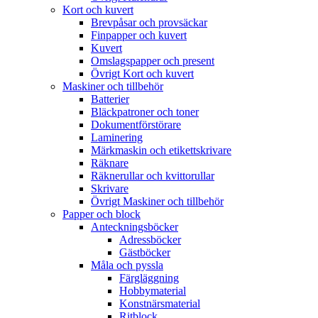
Kort och kuvert
Brevpåsar och provsäckar
Finpapper och kuvert
Kuvert
Omslagspapper och present
Övrigt Kort och kuvert
Maskiner och tillbehör
Batterier
Bläckpatroner och toner
Dokumentförstörare
Laminering
Märkmaskin och etikettskrivare
Räknare
Räknerullar och kvittorullar
Skrivare
Övrigt Maskiner och tillbehör
Papper och block
Anteckningsböcker
Adressböcker
Gästböcker
Måla och pyssla
Färgläggning
Hobbymaterial
Konstnärsmaterial
Ritblock