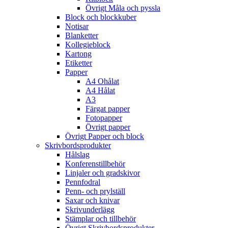
Övrigt Måla och pyssla
Block och blockkuber
Notisar
Blanketter
Kollegieblock
Kartong
Etiketter
Papper
A4 Ohålat
A4 Hålat
A3
Färgat papper
Fotopapper
Övrigt papper
Övrigt Papper och block
Skrivbordsprodukter
Hålslag
Konferenstillbehör
Linjaler och gradskivor
Pennfodral
Penn- och prylställ
Saxar och knivar
Skrivunderlägg
Stämplar och tillbehör
Övrigt Skrivbordsprodukter