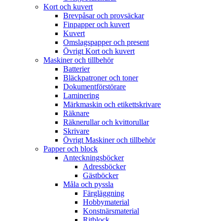
Kort och kuvert
Brevpåsar och provsäckar
Finpapper och kuvert
Kuvert
Omslagspapper och present
Övrigt Kort och kuvert
Maskiner och tillbehör
Batterier
Bläckpatroner och toner
Dokumentförstörare
Laminering
Märkmaskin och etikettskrivare
Räknare
Räknerullar och kvittorullar
Skrivare
Övrigt Maskiner och tillbehör
Papper och block
Anteckningsböcker
Adressböcker
Gästböcker
Måla och pyssla
Färgläggning
Hobbymaterial
Konstnärsmaterial
Ritblock