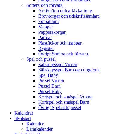
Sortera och förvara
Arkivpärm och arkivkartong
Brevkorgar och tidskriftssamlare
Fotoalbum
Mappar
Papperskorgar
Pärmar
Plastfickor och mappar
Register
Övrigt Sortera och förvara
Spel och pussel
Sällskapsspel Vuxen
Sällskapsspel Barn och ungdom
Spel Baby
Pussel Vuxen
Pussel Barn
Pussel Baby
Kortspel och småspel Vuxna
Kortspel och småspel Barn
Övrigt Spel och pussel
Kalendrar
Skolstart
Kalender
Lärarkalender