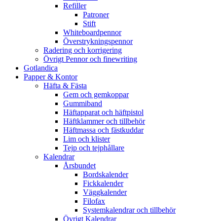
Refiller
Patroner
Stift
Whiteboardpennor
Överstrykningspennor
Radering och korrigering
Övrigt Pennor och finewriting
Gotlandica
Papper & Kontor
Häfta & Fästa
Gem och gemkoppar
Gummiband
Häftapparat och häftpistol
Häftklammer och tillbehör
Häftmassa och fästkuddar
Lim och klister
Tejp och tejphållare
Kalendrar
Årsbundet
Bordskalender
Fickkalender
Väggkalender
Filofax
Systemkalendrar och tillbehör
Övrigt Kalendrar