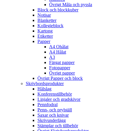
Övrigt Måla och pyssla
Block och blockkuber
Notisar
Blanketter
Kollegieblock
Kartong
Etiketter
Papper
A4 Ohålat
A4 Hålat
A3
Färgat papper
Fotopapper
Övrigt papper
Övrigt Papper och block
Skrivbordsprodukter
Hålslag
Konferenstillbehör
Linjaler och gradskivor
Pennfodral
Penn- och prylställ
Saxar och knivar
Skrivunderlägg
Stämplar och tillbehör
Övrigt Skrivbordsprodukter