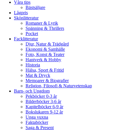
Våra tips
Bästsäljare
Lågpris
Skönlitteratur
Romaner & Lyrik
Spänning & Thrillers
Pocket
Facklitteratur
Djur, Natur & Trädgård
Ekonomi & Samhälle
Foto, Konst & Teater
Hantverk & Hobby
Historia
Hälsa, Sport & Fritid
Mat & Dryck
Memoarer & Biografier
Religion, Filosofi & Naturvetenskap
Barn- och Ungdom
Pekböcker 0-3 år
Bilderböcker 3-6 år
Kapitelböcker 6-9 år
Bokslukaren 9-12 år
Unga vuxna
Faktaböcker
Saga & Present