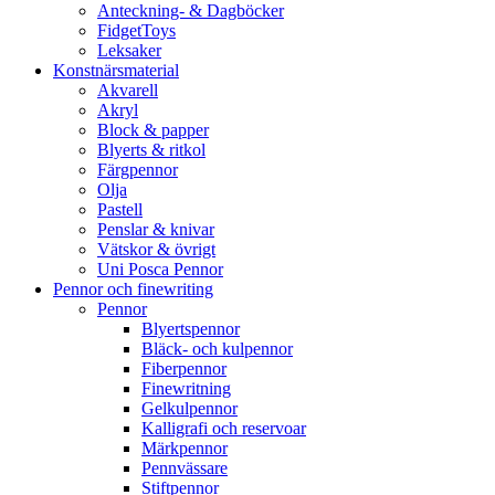
Anteckning- & Dagböcker
FidgetToys
Leksaker
Konstnärsmaterial
Akvarell
Akryl
Block & papper
Blyerts & ritkol
Färgpennor
Olja
Pastell
Penslar & knivar
Vätskor & övrigt
Uni Posca Pennor
Pennor och finewriting
Pennor
Blyertspennor
Bläck- och kulpennor
Fiberpennor
Finewritning
Gelkulpennor
Kalligrafi och reservoar
Märkpennor
Pennvässare
Stiftpennor