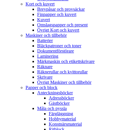
Kort och kuvert
Brevpåsar och provsäckar
Finpapper och kuvert
Kuvert
Omslagspapper och present
Övrigt Kort och kuvert
Maskiner och tillbehör
Batterier
Bläckpatroner och toner
Dokumentförstörare
Laminering
Märkmaskin och etikettskrivare
Räknare
Räknerullar och kvittorullar
Skrivare
Övrigt Maskiner och tillbehör
Papper och block
Anteckningsböcker
Adressböcker
Gästböcker
Måla och pyssla
Färgläggning
Hobbymaterial
Konstnärsmaterial
Ritblock