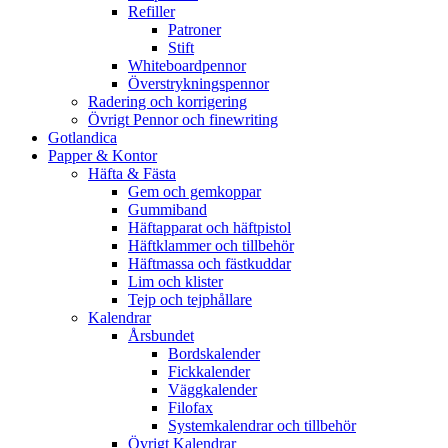
Refiller
Patroner
Stift
Whiteboardpennor
Överstrykningspennor
Radering och korrigering
Övrigt Pennor och finewriting
Gotlandica
Papper & Kontor
Häfta & Fästa
Gem och gemkoppar
Gummiband
Häftapparat och häftpistol
Häftklammer och tillbehör
Häftmassa och fästkuddar
Lim och klister
Tejp och tejphållare
Kalendrar
Årsbundet
Bordskalender
Fickkalender
Väggkalender
Filofax
Systemkalendrar och tillbehör
Övrigt Kalendrar