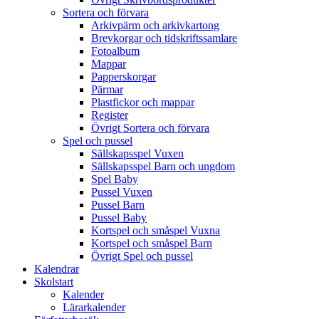
Sortera och förvara
Arkivpärm och arkivkartong
Brevkorgar och tidskriftssamlare
Fotoalbum
Mappar
Papperskorgar
Pärmar
Plastfickor och mappar
Register
Övrigt Sortera och förvara
Spel och pussel
Sällskapsspel Vuxen
Sällskapsspel Barn och ungdom
Spel Baby
Pussel Vuxen
Pussel Barn
Pussel Baby
Kortspel och småspel Vuxna
Kortspel och småspel Barn
Övrigt Spel och pussel
Kalendrar
Skolstart
Kalender
Lärarkalender