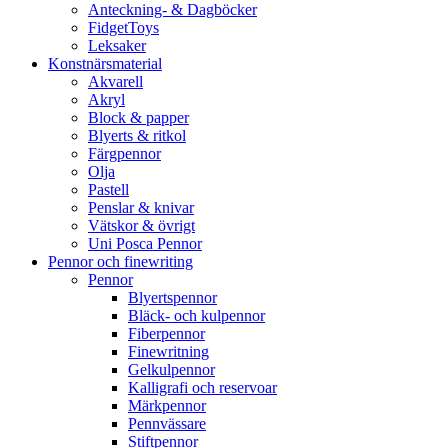
Anteckning- & Dagböcker
FidgetToys
Leksaker
Konstnärsmaterial
Akvarell
Akryl
Block & papper
Blyerts & ritkol
Färgpennor
Olja
Pastell
Penslar & knivar
Vätskor & övrigt
Uni Posca Pennor
Pennor och finewriting
Pennor
Blyertspennor
Bläck- och kulpennor
Fiberpennor
Finewritning
Gelkulpennor
Kalligrafi och reservoar
Märkpennor
Pennvässare
Stiftpennor