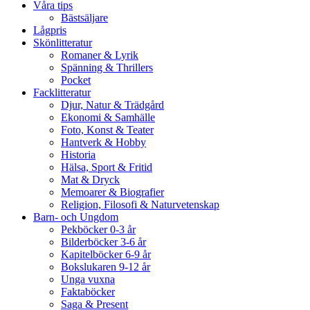
Våra tips
Bästsäljare
Lågpris
Skönlitteratur
Romaner & Lyrik
Spänning & Thrillers
Pocket
Facklitteratur
Djur, Natur & Trädgård
Ekonomi & Samhälle
Foto, Konst & Teater
Hantverk & Hobby
Historia
Hälsa, Sport & Fritid
Mat & Dryck
Memoarer & Biografier
Religion, Filosofi & Naturvetenskap
Barn- och Ungdom
Pekböcker 0-3 år
Bilderböcker 3-6 år
Kapitelböcker 6-9 år
Bokslukaren 9-12 år
Unga vuxna
Faktaböcker
Saga & Present