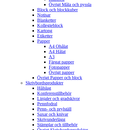
Övrigt Måla och pyssla
Block och blockkuber
Notisar
Blanketter
Kollegieblock
Kartong
Etiketter
Papper
A4 Ohålat
A4 Hålat
A3
Färgat papper
Fotopapper
Övrigt papper
Övrigt Papper och block
Skrivbordsprodukter
Hålslag
Konferenstillbehör
Linjaler och gradskivor
Pennfodral
Penn- och prylställ
Saxar och knivar
Skrivunderlägg
Stämplar och tillbehör
Övrigt Skrivbordsprodukter