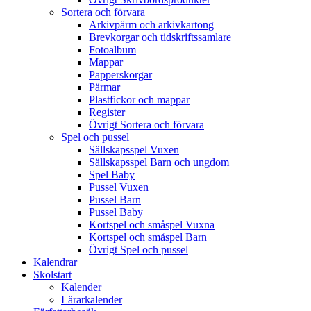
Sortera och förvara
Arkivpärm och arkivkartong
Brevkorgar och tidskriftssamlare
Fotoalbum
Mappar
Papperskorgar
Pärmar
Plastfickor och mappar
Register
Övrigt Sortera och förvara
Spel och pussel
Sällskapsspel Vuxen
Sällskapsspel Barn och ungdom
Spel Baby
Pussel Vuxen
Pussel Barn
Pussel Baby
Kortspel och småspel Vuxna
Kortspel och småspel Barn
Övrigt Spel och pussel
Kalendrar
Skolstart
Kalender
Lärarkalender