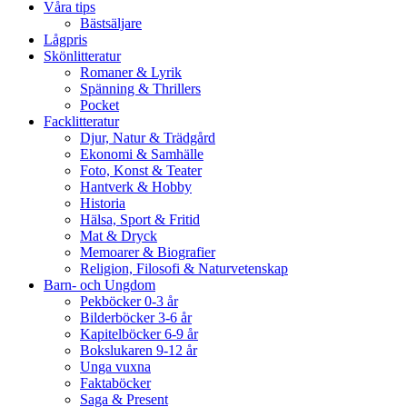
Våra tips
Bästsäljare
Lågpris
Skönlitteratur
Romaner & Lyrik
Spänning & Thrillers
Pocket
Facklitteratur
Djur, Natur & Trädgård
Ekonomi & Samhälle
Foto, Konst & Teater
Hantverk & Hobby
Historia
Hälsa, Sport & Fritid
Mat & Dryck
Memoarer & Biografier
Religion, Filosofi & Naturvetenskap
Barn- och Ungdom
Pekböcker 0-3 år
Bilderböcker 3-6 år
Kapitelböcker 6-9 år
Bokslukaren 9-12 år
Unga vuxna
Faktaböcker
Saga & Present