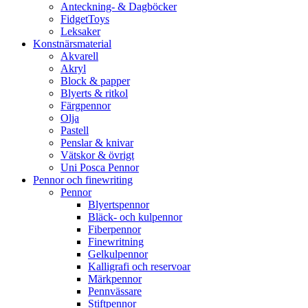
Anteckning- & Dagböcker
FidgetToys
Leksaker
Konstnärsmaterial
Akvarell
Akryl
Block & papper
Blyerts & ritkol
Färgpennor
Olja
Pastell
Penslar & knivar
Vätskor & övrigt
Uni Posca Pennor
Pennor och finewriting
Pennor
Blyertspennor
Bläck- och kulpennor
Fiberpennor
Finewritning
Gelkulpennor
Kalligrafi och reservoar
Märkpennor
Pennvässare
Stiftpennor