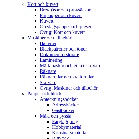
Kort och kuvert
Brevpåsar och provsäckar
Finpapper och kuvert
Kuvert
Omslagspapper och present
Övrigt Kort och kuvert
Maskiner och tillbehör
Batterier
Bläckpatroner och toner
Dokumentförstörare
Laminering
Märkmaskin och etikettskrivare
Räknare
Räknerullar och kvittorullar
Skrivare
Övrigt Maskiner och tillbehör
Papper och block
Anteckningsböcker
Adressböcker
Gästböcker
Måla och pyssla
Färgläggning
Hobbymaterial
Konstnärsmaterial
Ritblock