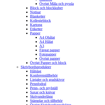
Övrigt Måla och pyssla
Block och blockkuber
Notisar
Blanketter
Kollegieblock
Kartong
Etiketter
Papper
A4 Ohålat
A4 Hålat
A3
Färgat papper
Fotopapper
Övrigt papper
Övrigt Papper och block
Skrivbordsprodukter
Hålslag
Konferenstillbehör
Linjaler och gradskivor
Pennfodral
Penn- och prylställ
Saxar och knivar
Skrivunderlägg
Stämplar och tillbehör
Övrigt Skrivbordsprodukter