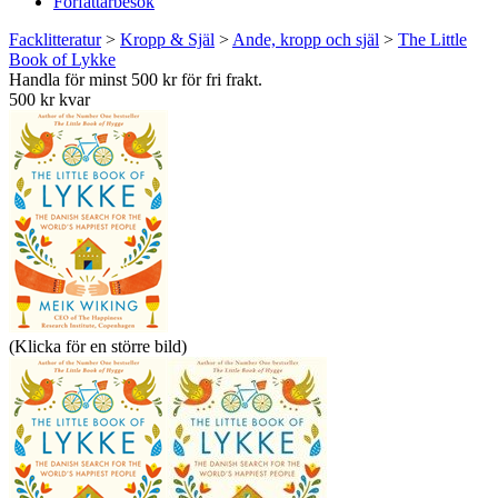
Författarbesök
Facklitteratur
>
Kropp & Själ
>
Ande, kropp och själ
>
The Little
Book of Lykke
Handla för minst 500 kr för fri frakt.
500 kr kvar
(Klicka för en större bild)