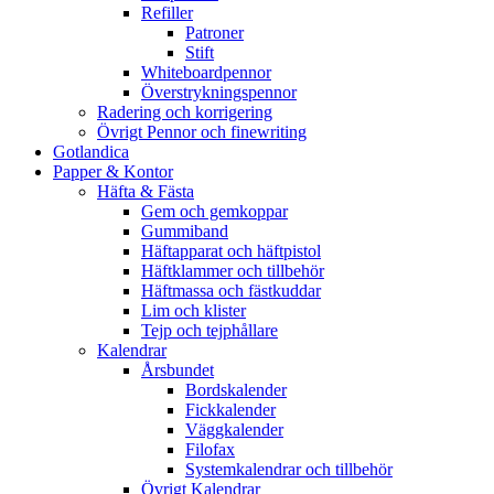
Refiller
Patroner
Stift
Whiteboardpennor
Överstrykningspennor
Radering och korrigering
Övrigt Pennor och finewriting
Gotlandica
Papper & Kontor
Häfta & Fästa
Gem och gemkoppar
Gummiband
Häftapparat och häftpistol
Häftklammer och tillbehör
Häftmassa och fästkuddar
Lim och klister
Tejp och tejphållare
Kalendrar
Årsbundet
Bordskalender
Fickkalender
Väggkalender
Filofax
Systemkalendrar och tillbehör
Övrigt Kalendrar